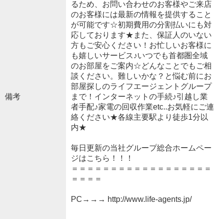
るため、お問い合わせのお客様やご来店
のお客様には最新の情報を提供すること
が可能です☆初期費用の分割払いにも対
応しております★また、保証人のいない
方もご安心ください！お忙しいお客様に
も嬉しいサービス♪いつでも首都圏全域
のお部屋をご案内☆どんなことでもご相
談ください。難しいかな？と悩む前にお
部屋探しのライフエージェントグループ
備考
まで！インターネットの手続♪引越し業
者手配♪家電の回収作業etc..お気軽にご連
絡ください★各線主要駅より徒歩1分以
内★
毎日更新の当社グループ総合ホームペー
ジはこちら！！！
＝＝＝＝＝＝＝＝＝＝＝＝＝＝＝＝＝＝
＝＝＝＝
PC→→→ http://www.life-agents.jp/