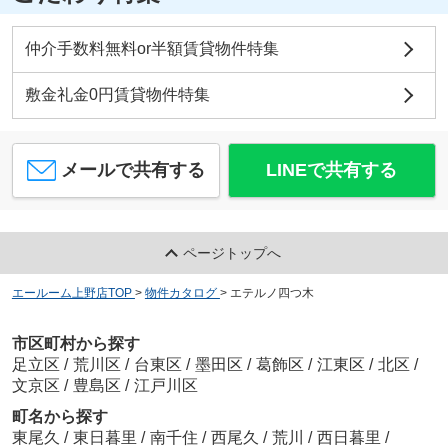
仲介手数料無料or半額賃貸物件特集
敷金礼金0円賃貸物件特集
メールで共有する
LINEで共有する
ページトップへ
エールーム上野店TOP
>
物件カタログ
>
エテルノ四つ木
市区町村から探す
足立区
/
荒川区
/
台東区
/
墨田区
/
葛飾区
/
江東区
/
北区
/
文京区
/
豊島区
/
江戸川区
町名から探す
東尾久
/
東日暮里
/
南千住
/
西尾久
/
荒川
/
西日暮里
/