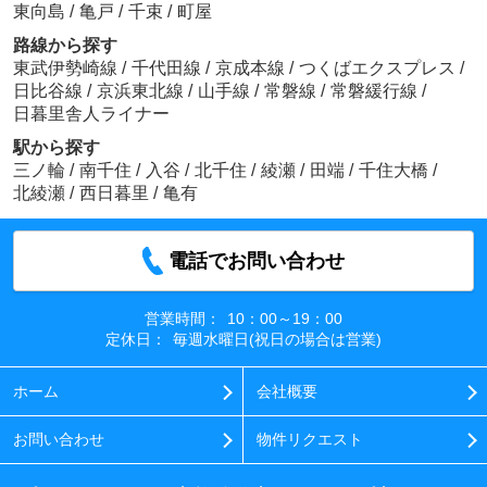
東向島
/
亀戸
/
千束
/
町屋
路線から探す
東武伊勢崎線
/
千代田線
/
京成本線
/
つくばエクスプレス
/
日比谷線
/
京浜東北線
/
山手線
/
常磐線
/
常磐緩行線
/
日暮里舎人ライナー
駅から探す
三ノ輪
/
南千住
/
入谷
/
北千住
/
綾瀬
/
田端
/
千住大橋
/
北綾瀬
/
西日暮里
/
亀有
電話でお問い合わせ
営業時間：
10：00～19：00
定休日：
毎週水曜日(祝日の場合は営業)
ホーム
会社概要
お問い合わせ
物件リクエスト