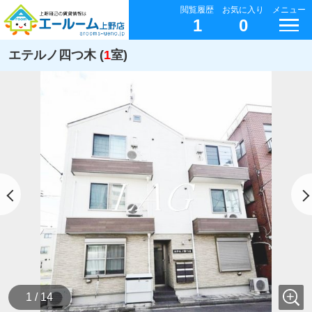
閲覧履歴
お気に入り
メニュー
1
0
エテルノ四つ木 (
1
室)
1 / 14