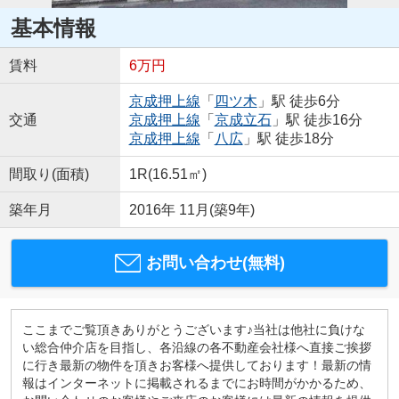
基本情報
賃料
6万円
京成押上線
「
四ツ木
」駅 徒歩6分
交通
京成押上線
「
京成立石
」駅 徒歩16分
京成押上線
「
八広
」駅 徒歩18分
間取り(面積)
1R(16.51㎡)
築年月
2016年 11月(築9年)
お問い合わせ(無料)
ここまでご覧頂きありがとうございます♪当社は他社に負けな
い総合仲介店を目指し、各沿線の各不動産会社様へ直接ご挨拶
に行き最新の物件を頂きお客様へ提供しております！最新の情
報はインターネットに掲載されるまでにお時間がかかるため、