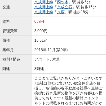
京成押上線
「
四ツ木
」駅 徒歩6分
交通
京成押上線
「
京成立石
」駅 徒歩16分
京成押上線
「
八広
」駅 徒歩18分
賃料
6万円
管理費等
3,000円
面積
16.51㎡
築年月
2016年 11月(築9年)
種別 / 構造
アパート / 木造
階建
3階建
ここまでご覧頂きありがとうございます
♪当社は他社に負けない総合仲介店を目
指し、各沿線の各不動産会社様へ直接ご
挨拶に行き最新の物件を頂きお客様へ提
供しております！最新の情報はインター
ネットに掲載されるまでにお時間がかか