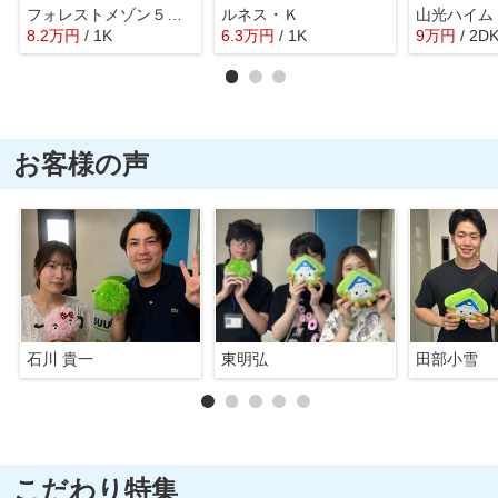
フォレストメゾン５５１４
ルネス・Ｋ
山光ハイム
8.2
万
円
/ 1K
6.3
万
円
/ 1K
9
万
円
/ 2D
お客様の声
石川 貴一
東明弘
田部小雪
こだわり特集