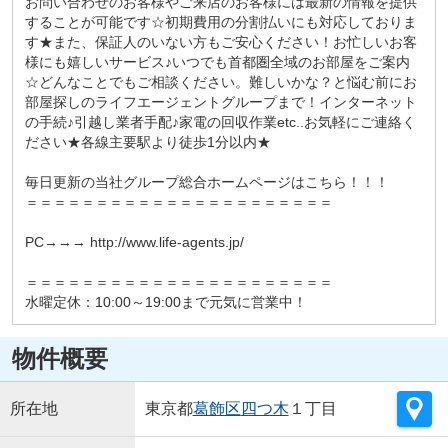
お問い合わせのお客様やご来店のお客様には最新の情報を提供
することが可能です☆初期費用の分割払いにも対応しておりま
す★また、保証人のいない方もご安心ください！お忙しいお客
様にも嬉しいサービス♪いつでも首都圏全域のお部屋をご案内
☆どんなことでもご相談ください。難しいかな？と悩む前にお
部屋探しのライフエージェントグループまで！インターネット
の手続♪引越し業者手配♪家電の回収作業etc..お気軽にご連絡く
ださい★各線主要駅より徒歩1分以内★
毎日更新の当社グループ総合ホームページはこちら！！！
＝＝＝＝＝＝＝＝＝＝＝＝＝＝＝＝＝＝＝＝＝＝
PC→→→ http://www.life-agents.jp/
＝＝＝＝＝＝＝＝＝＝＝＝＝＝＝＝＝＝＝＝＝＝
水曜定休：10:00～19:00まで元気に営業中！
物件概要
所在地
東京都
葛飾区
四つ木
１丁目