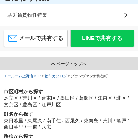
駅近賃貸物件特集
メールで共有する
LINEで共有する
ページトップへ
エールーム上野店TOP
>
物件カタログ
>
グランヴァン新御徒町
市区町村から探す
足立区
/
荒川区
/
台東区
/
墨田区
/
葛飾区
/
江東区
/
北区
/
文京区
/
豊島区
/
江戸川区
町名から探す
東日暮里
/
東尾久
/
南千住
/
西尾久
/
東向島
/
荒川
/
亀戸
/
西日暮里
/
千束
/
八広
路線から探す