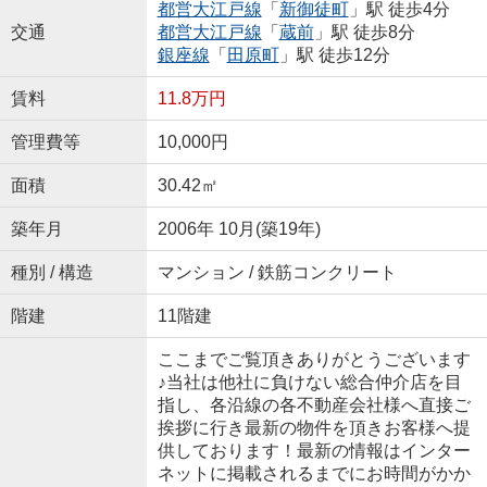
都営大江戸線
「
新御徒町
」駅 徒歩4分
交通
都営大江戸線
「
蔵前
」駅 徒歩8分
銀座線
「
田原町
」駅 徒歩12分
賃料
11.8万円
管理費等
10,000円
面積
30.42㎡
築年月
2006年 10月(築19年)
種別 / 構造
マンション / 鉄筋コンクリート
階建
11階建
ここまでご覧頂きありがとうございます
♪当社は他社に負けない総合仲介店を目
指し、各沿線の各不動産会社様へ直接ご
挨拶に行き最新の物件を頂きお客様へ提
供しております！最新の情報はインター
ネットに掲載されるまでにお時間がかか