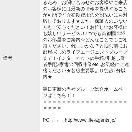
るため、お問い合わせのお客様やご来店
のお客様には最新の情報を提供すること
が可能です☆初期費用の分割払いにも対
応しております★また、保証人のいない
方もご安心ください！お忙しいお客様に
も嬉しいサービス♪いつでも首都圏全域
のお部屋をご案内☆どんなことでもご相
談ください。難しいかな？と悩む前にお
部屋探しのライフエージェントグループ
備考
まで！インターネットの手続♪引越し業
者手配♪家電の回収作業etc..お気軽にご連
絡ください★各線主要駅より徒歩1分以
内★
毎日更新の当社グループ総合ホームペー
ジはこちら！！！
＝＝＝＝＝＝＝＝＝＝＝＝＝＝＝＝＝＝
＝＝＝＝
PC→→→ http://www.life-agents.jp/