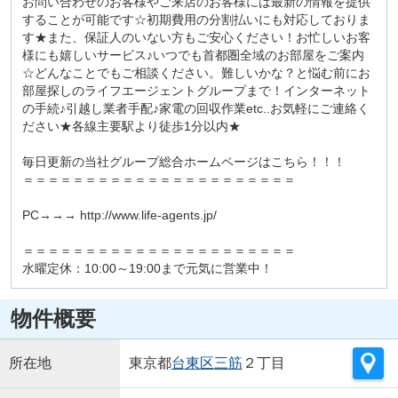
お問い合わせのお客様やご来店のお客様には最新の情報を提供
することが可能です☆初期費用の分割払いにも対応しておりま
す★また、保証人のいない方もご安心ください！お忙しいお客
様にも嬉しいサービス♪いつでも首都圏全域のお部屋をご案内
☆どんなことでもご相談ください。難しいかな？と悩む前にお
部屋探しのライフエージェントグループまで！インターネット
の手続♪引越し業者手配♪家電の回収作業etc..お気軽にご連絡く
ださい★各線主要駅より徒歩1分以内★
毎日更新の当社グループ総合ホームページはこちら！！！
＝＝＝＝＝＝＝＝＝＝＝＝＝＝＝＝＝＝＝＝＝＝
PC→→→ http://www.life-agents.jp/
＝＝＝＝＝＝＝＝＝＝＝＝＝＝＝＝＝＝＝＝＝＝
水曜定休：10:00～19:00まで元気に営業中！
物件概要
所在地
東京都
台東区
三筋
２丁目