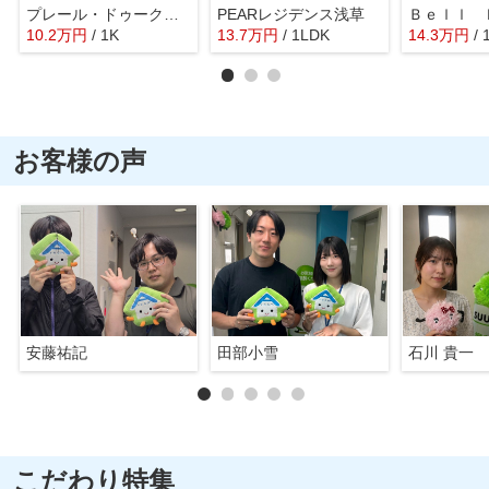
プレール・ドゥーク秋葉原ＥＡＳＴ
PEARレジデンス浅草
10.2
万
円
/ 1K
13.7
万
円
/ 1LDK
14.3
万
円
/
お客様の声
安藤祐記
田部小雪
石川 貴一
こだわり特集