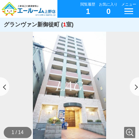
閲覧履歴
お気に入り
メニュー
1
0
グランヴァン新御徒町 (
1
室)
1 / 14