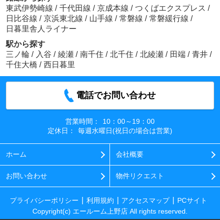
東武伊勢崎線
/
千代田線
/
京成本線
/
つくばエクスプレス
/
日比谷線
/
京浜東北線
/
山手線
/
常磐線
/
常磐緩行線
/
日暮里舎人ライナー
駅から探す
三ノ輪
/
入谷
/
綾瀬
/
南千住
/
北千住
/
北綾瀬
/
田端
/
青井
/
千住大橋
/
西日暮里
電話でお問い合わせ
営業時間：
10：00～19：00
定休日：
毎週水曜日(祝日の場合は営業)
ホーム
会社概要
お問い合わせ
物件リクエスト
プライバシーポリシー
利用規約
アクセスマップ
PCサイト
Copyright(c) エールーム上野店 All rights reserved.