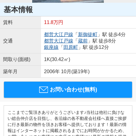
基本情報
賃料
11.8万円
都営大江戸線
「
新御徒町
」駅 徒歩4分
交通
都営大江戸線
「
蔵前
」駅 徒歩8分
銀座線
「
田原町
」駅 徒歩12分
間取り(面積)
1K(30.42㎡)
築年月
2006年 10月(築19年)
お問い合わせ(無料)
ここまでご覧頂きありがとうございます♪当社は他社に負けな
い総合仲介店を目指し、各沿線の各不動産会社様へ直接ご挨拶
に行き最新の物件を頂きお客様へ提供しております！最新の情
報はインターネットに掲載されるまでにお時間がかかるため、