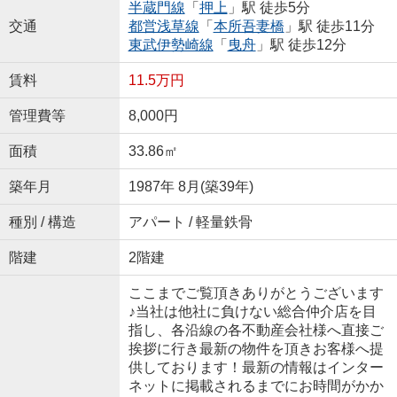
半蔵門線
「
押上
」駅 徒歩5分
交通
都営浅草線
「
本所吾妻橋
」駅 徒歩11分
東武伊勢崎線
「
曳舟
」駅 徒歩12分
賃料
11.5万円
管理費等
8,000円
面積
33.86㎡
築年月
1987年 8月(築39年)
種別 / 構造
アパート / 軽量鉄骨
階建
2階建
ここまでご覧頂きありがとうございます
♪当社は他社に負けない総合仲介店を目
指し、各沿線の各不動産会社様へ直接ご
挨拶に行き最新の物件を頂きお客様へ提
供しております！最新の情報はインター
ネットに掲載されるまでにお時間がかか