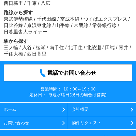
西日暮里
/
千束
/
八広
路線から探す
東武伊勢崎線
/
千代田線
/
京成本線
/
つくばエクスプレス
/
日比谷線
/
京浜東北線
/
山手線
/
常磐線
/
常磐緩行線
/
日暮里舎人ライナー
駅から探す
三ノ輪
/
入谷
/
綾瀬
/
南千住
/
北千住
/
北綾瀬
/
田端
/
青井
/
千住大橋
/
西日暮里
電話でお問い合わせ
営業時間：
10：00～19：00
定休日：
毎週水曜日(祝日の場合は営業)
ホーム
会社概要
お問い合わせ
物件リクエスト