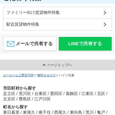
ファミリー向け賃貸物件特集
駅近賃貸物件特集
メールで共有する
LINEで共有する
ページトップへ
エールーム上野店TOP
>
物件カタログ
>
ハイツ石倉
市区町村から探す
足立区
/
荒川区
/
台東区
/
墨田区
/
葛飾区
/
江東区
/
北区
/
文京区
/
豊島区
/
江戸川区
町名から探す
東日暮里
/
東尾久
/
南千住
/
西尾久
/
東向島
/
荒川
/
亀戸
/