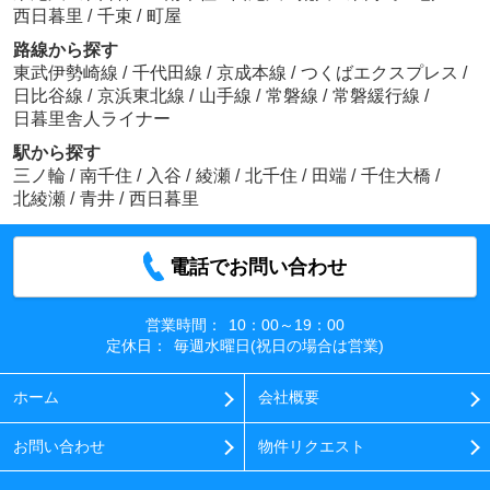
西日暮里
/
千束
/
町屋
路線から探す
東武伊勢崎線
/
千代田線
/
京成本線
/
つくばエクスプレス
/
日比谷線
/
京浜東北線
/
山手線
/
常磐線
/
常磐緩行線
/
日暮里舎人ライナー
駅から探す
三ノ輪
/
南千住
/
入谷
/
綾瀬
/
北千住
/
田端
/
千住大橋
/
北綾瀬
/
青井
/
西日暮里
電話でお問い合わせ
営業時間：
10：00～19：00
定休日：
毎週水曜日(祝日の場合は営業)
ホーム
会社概要
お問い合わせ
物件リクエスト