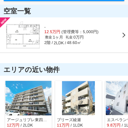
空室一覧
-
12.5万円
(管理費等：5,000円)
1ヶ月
0万円
敷金
礼金
2階
48.60㎡
2LDK
エリアの近い物件
アージュリブレ東四つ木
ブリーズ綾瀬
エスペラン
12
万
円
/ 2LDK
11
万
円
/ 1LDK
9.8
万
円
/ 1