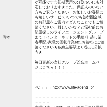
が可能です☆初期費用の分割払いにも対
応しております★また、保証人のいない
方もご安心ください！お忙しいお客様に
も嬉しいサービス♪いつでも首都圏全域
のお部屋をご案内☆どんなことでもご相
談ください。難しいかな？と悩む前にお
部屋探しのライフエージェントグループ
備考
まで！インターネットの手続♪引越し業
者手配♪家電の回収作業etc..お気軽にご連
絡ください★各線主要駅より徒歩1分以
内★
毎日更新の当社グループ総合ホームペー
ジはこちら！！！
＝＝＝＝＝＝＝＝＝＝＝＝＝＝＝＝＝＝
＝＝＝＝
PC→→→ http://www.life-agents.jp/
＝＝＝＝＝＝＝＝＝＝＝＝＝＝＝＝＝＝
＝＝＝＝