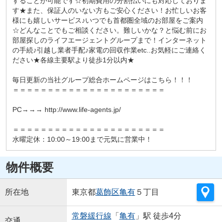
することが可能です☆初期費用の分割払いにも対応しておりま
す★また、保証人のいない方もご安心ください！お忙しいお客
様にも嬉しいサービス♪いつでも首都圏全域のお部屋をご案内
☆どんなことでもご相談ください。難しいかな？と悩む前にお
部屋探しのライフエージェントグループまで！インターネット
の手続♪引越し業者手配♪家電の回収作業etc..お気軽にご連絡く
ださい★各線主要駅より徒歩1分以内★
毎日更新の当社グループ総合ホームページはこちら！！！
＝＝＝＝＝＝＝＝＝＝＝＝＝＝＝＝＝＝＝＝＝＝
PC→→→ http://www.life-agents.jp/
＝＝＝＝＝＝＝＝＝＝＝＝＝＝＝＝＝＝＝＝＝＝
水曜定休：10:00～19:00まで元気に営業中！
物件概要
所在地
東京都
葛飾区
亀有
５丁目
常磐緩行線
「
亀有
」駅 徒歩4分
交通