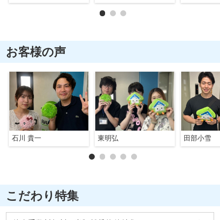
お客様の声
石川 貴一
東明弘
田部小雪
こだわり特集