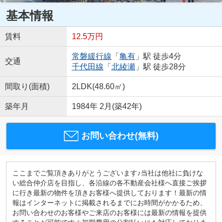
基本情報
賃料
12.5万円
常磐緩行線
「
亀有
」駅 徒歩4分
交通
千代田線
「
北綾瀬
」駅 徒歩28分
間取り(面積)
2LDK(48.60㎡)
築年月
1984年 2月(築42年)
お問い合わせ(無料)
ここまでご覧頂きありがとうございます♪当社は他社に負けな
い総合仲介店を目指し、各沿線の各不動産会社様へ直接ご挨拶
に行き最新の物件を頂きお客様へ提供しております！最新の情
報はインターネットに掲載されるまでにお時間がかかるため、
お問い合わせのお客様やご来店のお客様には最新の情報を提供