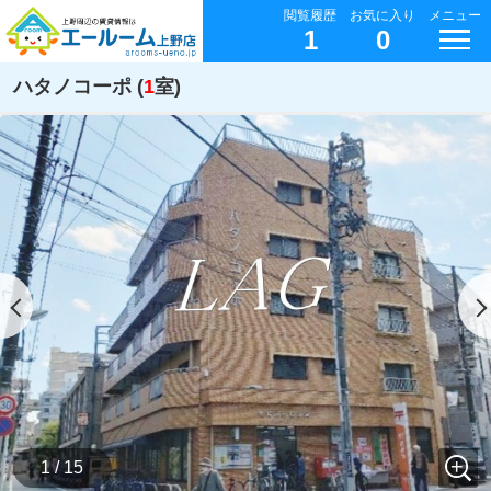
閲覧履歴
お気に入り
メニュー
1
0
ハタノコーポ (
1
室)
1 / 15