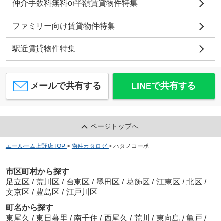
仲介手数料無料or半額賃貸物件特集
ファミリー向け賃貸物件特集
駅近賃貸物件特集
メールで共有する
LINEで共有する
ページトップへ
エールーム上野店TOP
>
物件カタログ
>
ハタノコーポ
市区町村から探す
足立区
/
荒川区
/
台東区
/
墨田区
/
葛飾区
/
江東区
/
北区
/
文京区
/
豊島区
/
江戸川区
町名から探す
東尾久
/
東日暮里
/
南千住
/
西尾久
/
荒川
/
東向島
/
亀戸
/