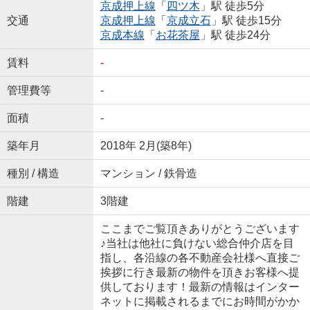
京成押上線
「
四ツ木
」駅 徒歩5分
交通
京成押上線
「
京成立石
」駅 徒歩15分
京成本線
「
お花茶屋
」駅 徒歩24分
賃料
-
管理費等
-
面積
-
築年月
2018年 2月(築8年)
種別 / 構造
マンション / 鉄骨造
階建
3階建
ここまでご覧頂きありがとうございます
♪当社は他社に負けない総合仲介店を目
指し、各沿線の各不動産会社様へ直接ご
挨拶に行き最新の物件を頂きお客様へ提
供しております！最新の情報はインター
ネットに掲載されるまでにお時間がかか