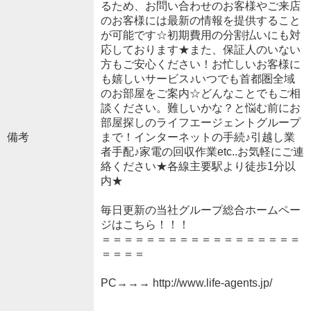
るため、お問い合わせのお客様やご来店
のお客様には最新の情報を提供すること
が可能です☆初期費用の分割払いにも対
応しております★また、保証人のいない
方もご安心ください！お忙しいお客様に
も嬉しいサービス♪いつでも首都圏全域
のお部屋をご案内☆どんなことでもご相
談ください。難しいかな？と悩む前にお
部屋探しのライフエージェントグループ
備考
まで！インターネットの手続♪引越し業
者手配♪家電の回収作業etc..お気軽にご連
絡ください★各線主要駅より徒歩1分以
内★
毎日更新の当社グループ総合ホームペー
ジはこちら！！！
＝＝＝＝＝＝＝＝＝＝＝＝＝＝＝＝＝＝
＝＝＝＝
PC→→→ http://www.life-agents.jp/