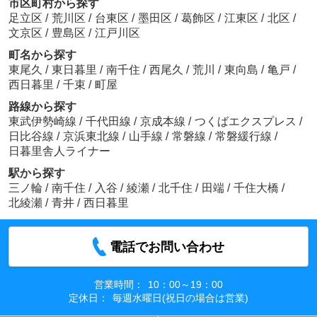
市区町村から探す
足立区
/
荒川区
/
台東区
/
墨田区
/
葛飾区
/
江東区
/
北区
/
文京区
/
豊島区
/
江戸川区
町名から探す
東尾久
/
東日暮里
/
南千住
/
西尾久
/
荒川
/
東向島
/
亀戸
/
西日暮里
/
千束
/
町屋
路線から探す
東武伊勢崎線
/
千代田線
/
京成本線
/
つくばエクスプレス
/
日比谷線
/
京浜東北線
/
山手線
/
常磐線
/
常磐緩行線
/
日暮里舎人ライナー
駅から探す
三ノ輪
/
南千住
/
入谷
/
綾瀬
/
北千住
/
田端
/
千住大橋
/
北綾瀬
/
青井
/
西日暮里
電話でお問い合わせ
営業時間：
10：00～19：00
定休日：
毎週水曜日(祝日の場合は営業)