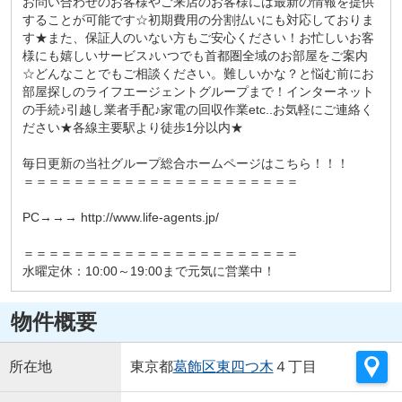
お問い合わせのお客様やご来店のお客様には最新の情報を提供
することが可能です☆初期費用の分割払いにも対応しておりま
す★また、保証人のいない方もご安心ください！お忙しいお客
様にも嬉しいサービス♪いつでも首都圏全域のお部屋をご案内
☆どんなことでもご相談ください。難しいかな？と悩む前にお
部屋探しのライフエージェントグループまで！インターネット
の手続♪引越し業者手配♪家電の回収作業etc..お気軽にご連絡く
ださい★各線主要駅より徒歩1分以内★
毎日更新の当社グループ総合ホームページはこちら！！！
＝＝＝＝＝＝＝＝＝＝＝＝＝＝＝＝＝＝＝＝＝＝
PC→→→ http://www.life-agents.jp/
＝＝＝＝＝＝＝＝＝＝＝＝＝＝＝＝＝＝＝＝＝＝
水曜定休：10:00～19:00まで元気に営業中！
物件概要
所在地
東京都
葛飾区
東四つ木
４丁目