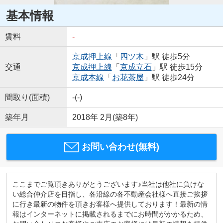
基本情報
賃料
-
京成押上線
「
四ツ木
」駅 徒歩5分
交通
京成押上線
「
京成立石
」駅 徒歩15分
京成本線
「
お花茶屋
」駅 徒歩24分
間取り(面積)
-(-)
築年月
2018年 2月(築8年)
お問い合わせ(無料)
ここまでご覧頂きありがとうございます♪当社は他社に負けな
い総合仲介店を目指し、各沿線の各不動産会社様へ直接ご挨拶
に行き最新の物件を頂きお客様へ提供しております！最新の情
報はインターネットに掲載されるまでにお時間がかかるため、