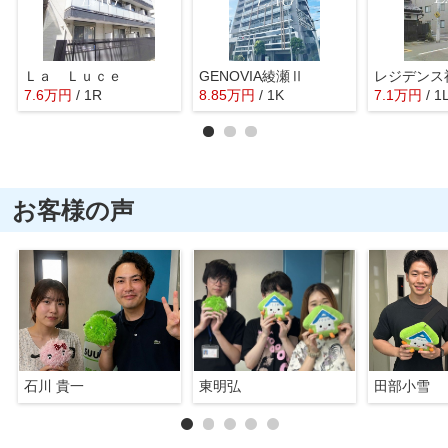
Ｌａ Ｌｕｃｅ
GENOVIA綾瀬Ⅱ
レジデンス
7.6
万
円
/ 1R
8.85
万
円
/ 1K
7.1
万
円
/ 1
お客様の声
石川 貴一
東明弘
田部小雪