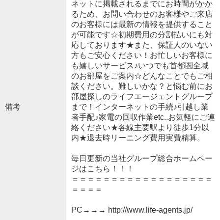
ネットに掲載されるまでにお時間がかか
るため、お問い合わせのお客様やご来店
のお客様には最新の情報を提供すること
が可能です☆初期費用の分割払いにも対
応しております★また、保証人のいない
方もご安心ください！お忙しいお客様に
も嬉しいサービス♪いつでも首都圏全域
のお部屋をご案内☆どんなことでもご相
談ください。難しいかな？と悩む前にお
部屋探しのライフエージェントグループ
備考
まで！インターネットの手続♪引越し業
者手配♪家電の回収作業etc..お気軽にご連
絡ください★各線主要駅より徒歩1分以
内★退去時リーニング費用実費精算。
毎日更新の当社グループ総合ホームペー
ジはこちら！！！
＝＝＝＝＝＝＝＝＝＝＝＝＝＝＝＝＝＝
＝＝＝＝
PC→→→ http://www.life-agents.jp/