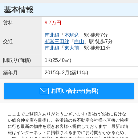
基本情報
賃料
9.7万円
南北線
「
本駒込
」駅 徒歩7分
交通
都営三田線
「
白山
」駅 徒歩7分
南北線
「
東大前
」駅 徒歩11分
間取り(面積)
1K(25.40㎡)
築年月
2015年 2月(築11年)
お問い合わせ(無料)
ここまでご覧頂きありがとうございます♪当社は他社に負けな
い総合仲介店を目指し、各沿線の各不動産会社様へ直接ご挨拶
に行き最新の物件を頂きお客様へ提供しております！最新の情
報はインターネットに掲載されるまでにお時間がかかるため、