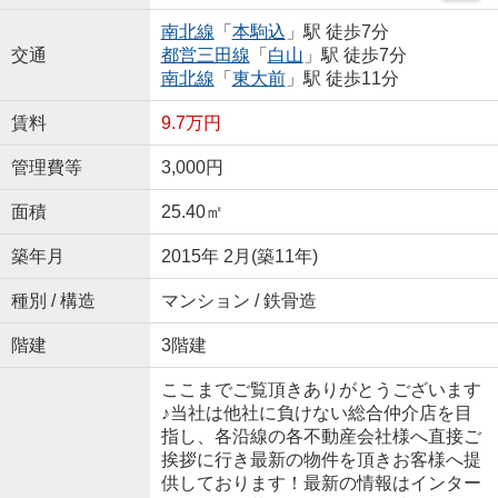
南北線
「
本駒込
」駅 徒歩7分
交通
都営三田線
「
白山
」駅 徒歩7分
南北線
「
東大前
」駅 徒歩11分
賃料
9.7万円
管理費等
3,000円
面積
25.40㎡
築年月
2015年 2月(築11年)
種別 / 構造
マンション / 鉄骨造
階建
3階建
ここまでご覧頂きありがとうございます
♪当社は他社に負けない総合仲介店を目
指し、各沿線の各不動産会社様へ直接ご
挨拶に行き最新の物件を頂きお客様へ提
供しております！最新の情報はインター