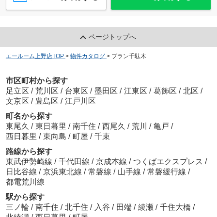
ページトップへ
エールーム上野店TOP
>
物件カタログ
>
ブラン千駄木
市区町村から探す
足立区
/
荒川区
/
台東区
/
墨田区
/
江東区
/
葛飾区
/
北区
/
文京区
/
豊島区
/
江戸川区
町名から探す
東尾久
/
東日暮里
/
南千住
/
西尾久
/
荒川
/
亀戸
/
西日暮里
/
東向島
/
町屋
/
千束
路線から探す
東武伊勢崎線
/
千代田線
/
京成本線
/
つくばエクスプレス
/
日比谷線
/
京浜東北線
/
常磐線
/
山手線
/
常磐緩行線
/
都電荒川線
駅から探す
三ノ輪
/
南千住
/
北千住
/
入谷
/
田端
/
綾瀬
/
千住大橋
/