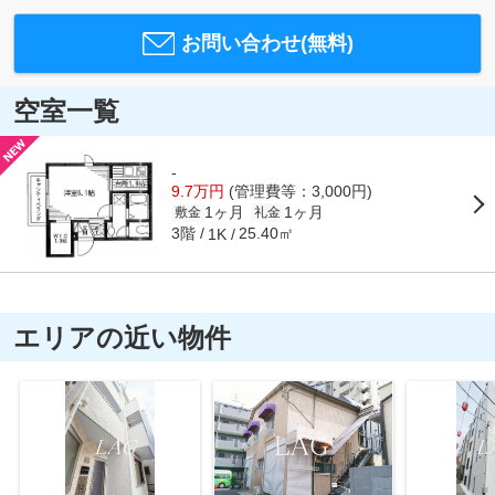
お問い合わせ(無料)
空室一覧
-
9.7万円
(管理費等：3,000円)
1ヶ月
1ヶ月
敷金
礼金
3階
25.40㎡
1K
エリアの近い物件