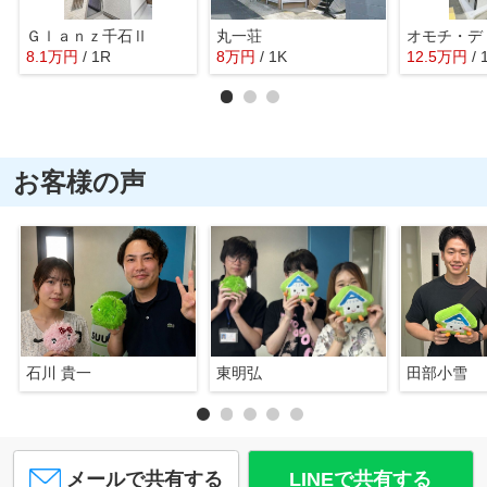
Ｇｌａｎｚ千石Ⅱ
丸一荘
オモチ・デ
8.1
万
円
/ 1R
8
万
円
/ 1K
12.5
万
円
/
お客様の声
石川 貴一
東明弘
田部小雪
メールで共有する
LINEで共有する