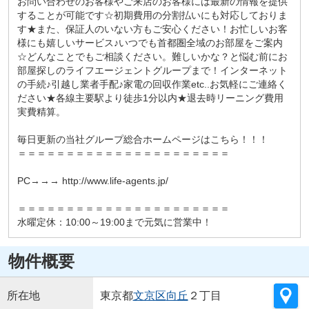
お問い合わせのお客様やご来店のお客様には最新の情報を提供
することが可能です☆初期費用の分割払いにも対応しておりま
す★また、保証人のいない方もご安心ください！お忙しいお客
様にも嬉しいサービス♪いつでも首都圏全域のお部屋をご案内
☆どんなことでもご相談ください。難しいかな？と悩む前にお
部屋探しのライフエージェントグループまで！インターネット
の手続♪引越し業者手配♪家電の回収作業etc..お気軽にご連絡く
ださい★各線主要駅より徒歩1分以内★退去時リーニング費用
実費精算。
毎日更新の当社グループ総合ホームページはこちら！！！
＝＝＝＝＝＝＝＝＝＝＝＝＝＝＝＝＝＝＝＝＝＝
PC→→→ http://www.life-agents.jp/
＝＝＝＝＝＝＝＝＝＝＝＝＝＝＝＝＝＝＝＝＝＝
水曜定休：10:00～19:00まで元気に営業中！
物件概要
所在地
東京都
文京区
向丘
２丁目