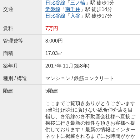
日比谷線
「
三ノ輪
」駅 徒歩1分
交通
常磐線
「
南千住
」駅 徒歩14分
日比谷線
「
入谷
」駅 徒歩17分
賃料
7万円
管理費等
8,000円
面積
17.03㎡
築年月
2017年 11月(築8年)
種別 / 構造
マンション / 鉄筋コンクリート
階建
5階建
ここまでご覧頂きありがとうございます
♪当社は他社に負けない総合仲介店を目
指し、各沿線の各不動産会社様へ直接ご
挨拶に行き最新の物件を頂きお客様へ提
供しております！最新の情報はインター
ネットに掲載されるまでにお時間がかか