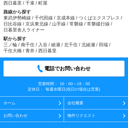
西日暮里
/
千束
/
町屋
路線から探す
東武伊勢崎線
/
千代田線
/
京成本線
/
つくばエクスプレス
/
日比谷線
/
京浜東北線
/
山手線
/
常磐線
/
常磐緩行線
/
日暮里舎人ライナー
駅から探す
三ノ輪
/
南千住
/
入谷
/
綾瀬
/
北千住
/
北綾瀬
/
田端
/
千住大橋
/
青井
/
西日暮里
電話でお問い合わせ
営業時間：
10：00～19：00
定休日：
毎週水曜日(祝日の場合は営業)
ホーム
会社概要
お問い合わせ
物件リクエスト