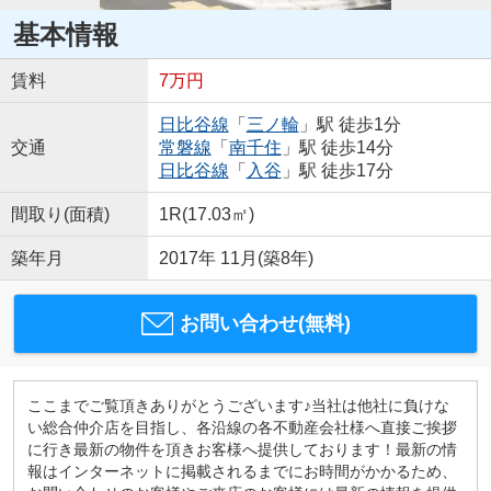
基本情報
賃料
7万円
日比谷線
「
三ノ輪
」駅 徒歩1分
交通
常磐線
「
南千住
」駅 徒歩14分
日比谷線
「
入谷
」駅 徒歩17分
間取り(面積)
1R(17.03㎡)
築年月
2017年 11月(築8年)
お問い合わせ(無料)
ここまでご覧頂きありがとうございます♪当社は他社に負けな
い総合仲介店を目指し、各沿線の各不動産会社様へ直接ご挨拶
に行き最新の物件を頂きお客様へ提供しております！最新の情
報はインターネットに掲載されるまでにお時間がかかるため、