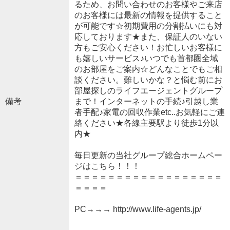
るため、お問い合わせのお客様やご来店
のお客様には最新の情報を提供すること
が可能です☆初期費用の分割払いにも対
応しております★また、保証人のいない
方もご安心ください！お忙しいお客様に
も嬉しいサービス♪いつでも首都圏全域
のお部屋をご案内☆どんなことでもご相
談ください。難しいかな？と悩む前にお
部屋探しのライフエージェントグループ
備考
まで！インターネットの手続♪引越し業
者手配♪家電の回収作業etc..お気軽にご連
絡ください★各線主要駅より徒歩1分以
内★
毎日更新の当社グループ総合ホームペー
ジはこちら！！！
＝＝＝＝＝＝＝＝＝＝＝＝＝＝＝＝＝＝
＝＝＝＝
PC→→→ http://www.life-agents.jp/