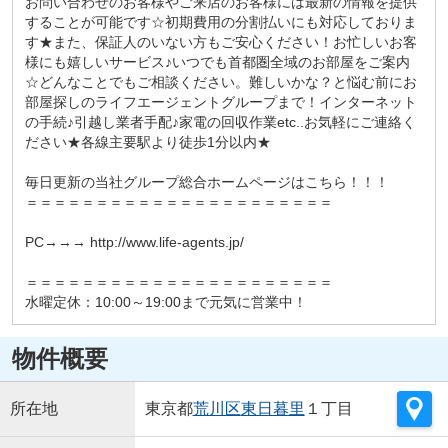
お問い合わせのお客様やご来店のお客様には最新の情報を提供
することが可能です☆初期費用の分割払いにも対応しておりま
す★また、保証人のいない方もご安心ください！お忙しいお客
様にも嬉しいサービス♪いつでも首都圏全域のお部屋をご案内
☆どんなことでもご相談ください。難しいかな？と悩む前にお
部屋探しのライフエージェントグループまで！インターネット
の手続♪引越し業者手配♪家電の回収作業etc..お気軽にご連絡く
ださい★各線主要駅より徒歩1分以内★
毎日更新の当社グループ総合ホームページはこちら！！！
＝＝＝＝＝＝＝＝＝＝＝＝＝＝＝＝＝＝＝＝＝＝
PC→→→ http://www.life-agents.jp/
＝＝＝＝＝＝＝＝＝＝＝＝＝＝＝＝＝＝＝＝＝＝
水曜定休：10:00～19:00まで元気に営業中！
物件概要
所在地
東京都
荒川区
東日暮里
１丁目