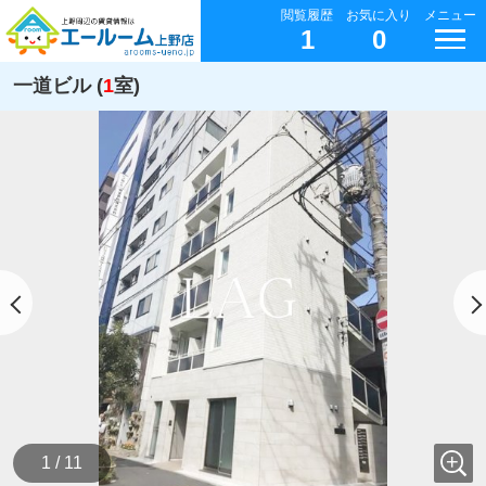
閲覧履歴
お気に入り
メニュー
1
0
一道ビル (
1
室)
1 / 11