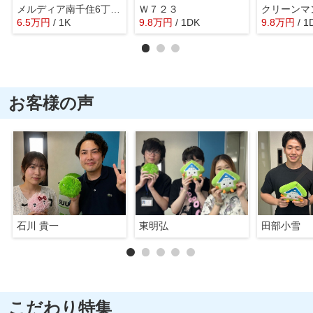
メルディア南千住6丁目Ⅷ
Ｗ７２３
クリーンマ
6.5
万
円
/ 1K
9.8
万
円
/ 1DK
9.8
万
円
/ 1
お客様の声
石川 貴一
東明弘
田部小雪
こだわり特集