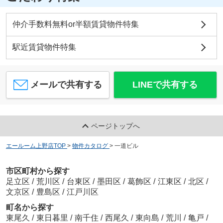
仲介手数料無料or半額賃貸物件特集
駅近賃貸物件特集
メールで共有する
LINEで共有する
ページトップへ
エールーム上野店TOP
>
物件カタログ
>
一道ビル
市区町村から探す
足立区
/
荒川区
/
台東区
/
墨田区
/
葛飾区
/
江東区
/
北区
/
文京区
/
豊島区
/
江戸川区
町名から探す
東尾久
/
東日暮里
/
南千住
/
西尾久
/
東向島
/
荒川
/
亀戸
/