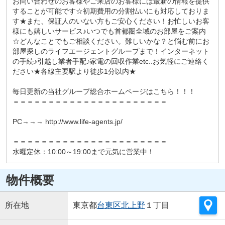
お問い合わせのお客様やご来店のお客様には最新の情報を提供
することが可能です☆初期費用の分割払いにも対応しておりま
す★また、保証人のいない方もご安心ください！お忙しいお客
様にも嬉しいサービス♪いつでも首都圏全域のお部屋をご案内
☆どんなことでもご相談ください。難しいかな？と悩む前にお
部屋探しのライフエージェントグループまで！インターネット
の手続♪引越し業者手配♪家電の回収作業etc..お気軽にご連絡く
ださい★各線主要駅より徒歩1分以内★
毎日更新の当社グループ総合ホームページはこちら！！！
＝＝＝＝＝＝＝＝＝＝＝＝＝＝＝＝＝＝＝＝＝＝
PC→→→ http://www.life-agents.jp/
＝＝＝＝＝＝＝＝＝＝＝＝＝＝＝＝＝＝＝＝＝＝
水曜定休：10:00～19:00まで元気に営業中！
物件概要
所在地
東京都
台東区
北上野
１丁目