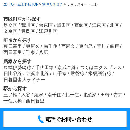
エールーム上野店TOP
>
物件カタログ
>
ＬＡ．スイート上野
市区町村から探す
足立区
/
荒川区
/
台東区
/
墨田区
/
葛飾区
/
江東区
/
北区
/
文京区
/
豊島区
/
江戸川区
町名から探す
東日暮里
/
東尾久
/
南千住
/
西尾久
/
東向島
/
荒川
/
亀戸
/
西日暮里
/
千束
/
八広
路線から探す
東武伊勢崎線
/
千代田線
/
京成本線
/
つくばエクスプレス
/
日比谷線
/
京浜東北線
/
山手線
/
常磐線
/
常磐緩行線
/
日暮里舎人ライナー
駅から探す
三ノ輪
/
入谷
/
綾瀬
/
南千住
/
北千住
/
北綾瀬
/
田端
/
青井
/
千住大橋
/
西日暮里
電話でお問い合わせ