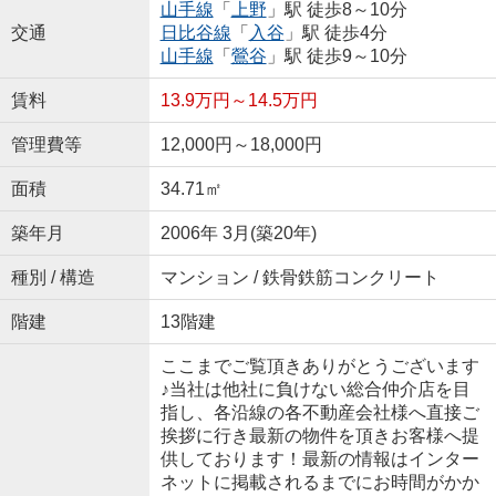
山手線
「
上野
」駅 徒歩8～10分
交通
日比谷線
「
入谷
」駅 徒歩4分
山手線
「
鶯谷
」駅 徒歩9～10分
賃料
13.9万円～14.5万円
管理費等
12,000円～18,000円
面積
34.71㎡
築年月
2006年 3月(築20年)
種別 / 構造
マンション / 鉄骨鉄筋コンクリート
階建
13階建
ここまでご覧頂きありがとうございます
♪当社は他社に負けない総合仲介店を目
指し、各沿線の各不動産会社様へ直接ご
挨拶に行き最新の物件を頂きお客様へ提
供しております！最新の情報はインター
ネットに掲載されるまでにお時間がかか