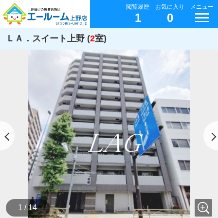
閲覧履歴
お気に入り
メニュー
1
0
ＬＡ．スイート上野 (
2
室)
1 / 14