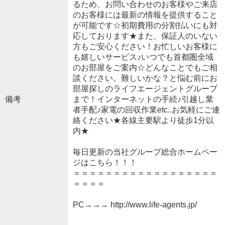
るため、お問い合わせのお客様やご来店
のお客様には最新の情報を提供すること
が可能です☆初期費用の分割払いにも対
応しております★また、保証人のいない
方もご安心ください！お忙しいお客様に
も嬉しいサービス♪いつでも首都圏全域
のお部屋をご案内☆どんなことでもご相
談ください。難しいかな？と悩む前にお
部屋探しのライフエージェントグループ
備考
まで！インターネットの手続♪引越し業
者手配♪家電の回収作業etc..お気軽にご連
絡ください★各線主要駅より徒歩1分以
内★
毎日更新の当社グループ総合ホームペー
ジはこちら！！！
＝＝＝＝＝＝＝＝＝＝＝＝＝＝＝＝＝＝
＝＝＝＝
PC→→→ http://www.life-agents.jp/