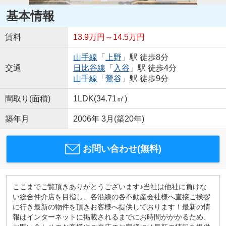
基本情報
賃料
13.9万円～14.5万円
山手線
「
上野
」駅 徒歩8分
交通
日比谷線
「
入谷
」駅 徒歩4分
山手線
「
鶯谷
」駅 徒歩9分
間取り(面積)
1LDK(34.71㎡)
築年月
2006年 3月(築20年)
お問い合わせ(無料)
ここまでご覧頂きありがとうございます♪当社は他社に負けな
い総合仲介店を目指し、各沿線の各不動産会社様へ直接ご挨拶
に行き最新の物件を頂きお客様へ提供しております！最新の情
報はインターネットに掲載されるまでにお時間がかかるため、