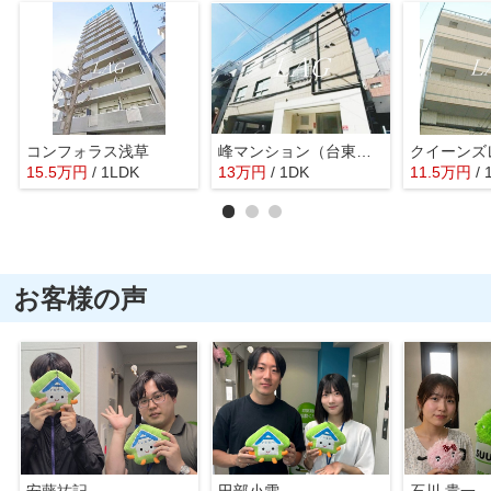
コンフォラス浅草
峰マンション（台東区）
15.5
万
円
/ 1LDK
13
万
円
/ 1DK
11.5
万
円
/ 
お客様の声
安藤祐記
田部小雪
石川 貴一