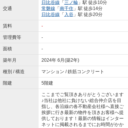
日比谷線
「
三ノ輪
」駅 徒歩10分
交通
常磐線
「
南千住
」駅 徒歩14分
日比谷線
「
入谷
」駅 徒歩20分
賃料
-
管理費等
-
面積
-
築年月
2024年 6月(築2年)
種別 / 構造
マンション / 鉄筋コンクリート
階建
5階建
ここまでご覧頂きありがとうございます
♪当社は他社に負けない総合仲介店を目
指し、各沿線の各不動産会社様へ直接ご
挨拶に行き最新の物件を頂きお客様へ提
供しております！最新の情報はインター
ネットに掲載されるまでにお時間がかか