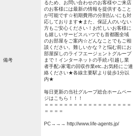
るため、お問い合わせのお客様やご来店
のお客様には最新の情報を提供すること
が可能です☆初期費用の分割払いにも対
応しております★また、保証人のいない
方もご安心ください！お忙しいお客様に
も嬉しいサービス♪いつでも首都圏全域
のお部屋をご案内☆どんなことでもご相
談ください。難しいかな？と悩む前にお
部屋探しのライフエージェントグループ
備考
まで！インターネットの手続♪引越し業
者手配♪家電の回収作業etc..お気軽にご連
絡ください★各線主要駅より徒歩1分以
内★
毎日更新の当社グループ総合ホームペー
ジはこちら！！！
＝＝＝＝＝＝＝＝＝＝＝＝＝＝＝＝＝＝
＝＝＝＝
PC→→→ http://www.life-agents.jp/