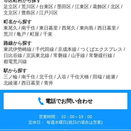
市区町村から探す
足立区
/
荒川区
/
台東区
/
墨田区
/
江東区
/
葛飾区
/
北区
/
文京区
/
豊島区
/
江戸川区
町名から探す
東尾久
/
南千住
/
東日暮里
/
西尾久
/
東向島
/
西日暮里
/
荒川
/
亀戸
/
町屋
/
千束
路線から探す
東武伊勢崎線
/
千代田線
/
京成本線
/
つくばエクスプレス
/
日比谷線
/
京浜東北線
/
常磐線
/
山手線
/
常磐緩行線
/
都電荒川線
駅から探す
三ノ輪
/
南千住
/
北千住
/
入谷
/
千住大橋
/
田端
/
綾瀬
/
北綾瀬
/
西日暮里
/
青井
電話でお問い合わせ
営業時間：
10：00～19：00
定休日：
毎週水曜日(祝日の場合は営業)