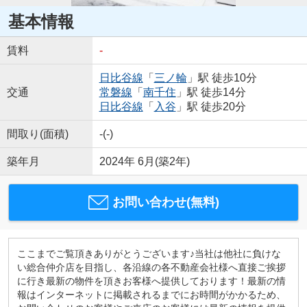
基本情報
賃料
-
日比谷線
「
三ノ輪
」駅 徒歩10分
交通
常磐線
「
南千住
」駅 徒歩14分
日比谷線
「
入谷
」駅 徒歩20分
間取り(面積)
-(-)
築年月
2024年 6月(築2年)
お問い合わせ(無料)
ここまでご覧頂きありがとうございます♪当社は他社に負けな
い総合仲介店を目指し、各沿線の各不動産会社様へ直接ご挨拶
に行き最新の物件を頂きお客様へ提供しております！最新の情
報はインターネットに掲載されるまでにお時間がかかるため、