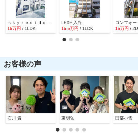
ｓｋｙｒｅｓｉｄｅｎｃｅ新御徒町
LEXE 入谷
コンフォー
15
万
円
/ 1LDK
15.5
万
円
/ 1LDK
15
万
円
/ 2
お客様の声
石川 貴一
東明弘
田部小雪