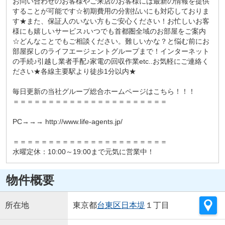
お問い合わせのお客様やご来店のお客様には最新の情報を提供
することが可能です☆初期費用の分割払いにも対応しておりま
す★また、保証人のいない方もご安心ください！お忙しいお客
様にも嬉しいサービス♪いつでも首都圏全域のお部屋をご案内
☆どんなことでもご相談ください。難しいかな？と悩む前にお
部屋探しのライフエージェントグループまで！インターネット
の手続♪引越し業者手配♪家電の回収作業etc..お気軽にご連絡く
ださい★各線主要駅より徒歩1分以内★
毎日更新の当社グループ総合ホームページはこちら！！！
＝＝＝＝＝＝＝＝＝＝＝＝＝＝＝＝＝＝＝＝＝＝
PC→→→ http://www.life-agents.jp/
＝＝＝＝＝＝＝＝＝＝＝＝＝＝＝＝＝＝＝＝＝＝
水曜定休：10:00～19:00まで元気に営業中！
物件概要
所在地
東京都
台東区
日本堤
１丁目