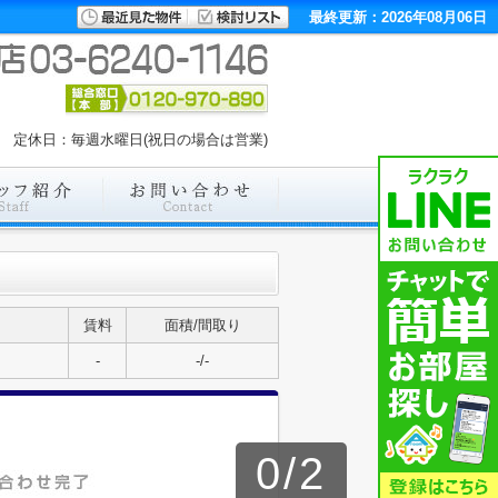
最終更新：2026年08月06日
00 定休日：毎週水曜日(祝日の場合は営業)
賃料
面積/間取り
-
-/-
0
/
2