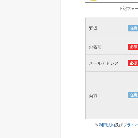
下記フォ
要望
任意
お名前
必須
メールアドレス
必須
任意
内容
※
利用規約
及び
プライ