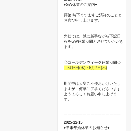
♦︎GW休業のご案内♦︎
拝啓 時下ますますご清祥のことと
お喜び申し上げます。
弊社では、誠に勝手ながら下記日
程をGW休業期間とさせていただき
ます。
◇ゴールデンウィーク休業期間◇
5月6日(水)・5月7日(木)
期間中は大変ご不便おかけいたし
ますが、何卒ご了承くださいます
ようよろしくお願い申し上げま
す。
ーーーーーーーーーーーーーーー
2025-12-15
♦︎年末年始休業のお知らせ♦︎