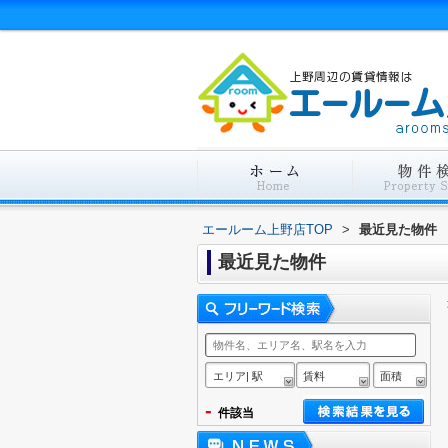
エールーム上野店TOP
>
最近見た物件
最近見た物件
エリア| 駅
賃料
面積
-
件該当