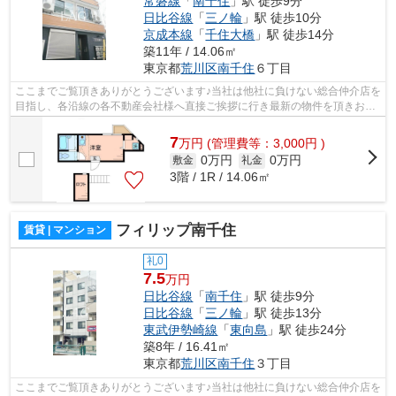
常磐線
「
南千住
」駅 徒歩9分
日比谷線
「
三ノ輪
」駅 徒歩10分
京成本線
「
千住大橋
」駅 徒歩14分
築11年 / 14.06㎡
東京都
荒川区
南千住
６丁目
ここまでご覧頂きありがとうございます♪当社は他社に負けない総合仲介店を
目指し、各沿線の各不動産会社様へ直接ご挨拶に行き最新の物件を頂きお客
様へ提供しております！最新の情報は...
7
万
円
(管理費等：3,000円 )
0万円
0万円
敷金
礼金
3階 / 1R / 14.06㎡
フィリップ南千住
賃貸 | マンション
礼0
7.5
万円
日比谷線
「
南千住
」駅 徒歩9分
日比谷線
「
三ノ輪
」駅 徒歩13分
東武伊勢崎線
「
東向島
」駅 徒歩24分
築8年 / 16.41㎡
東京都
荒川区
南千住
３丁目
ここまでご覧頂きありがとうございます♪当社は他社に負けない総合仲介店を