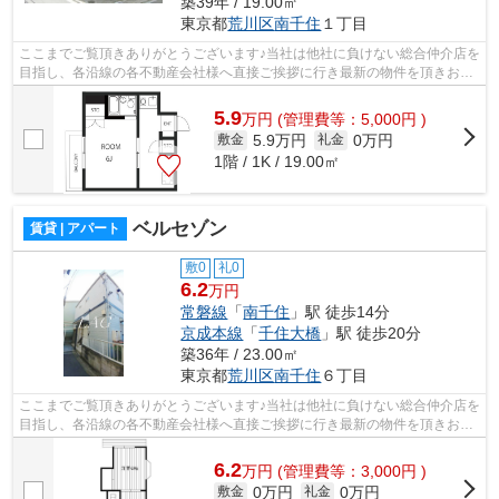
築39年 / 19.00㎡
東京都
荒川区
南千住
１丁目
ここまでご覧頂きありがとうございます♪当社は他社に負けない総合仲介店を
目指し、各沿線の各不動産会社様へ直接ご挨拶に行き最新の物件を頂きお客
様へ提供しております！最新の情報は...
5.9
万
円
(管理費等：5,000円 )
5.9万円
0万円
敷金
礼金
1階 / 1K / 19.00㎡
ベルセゾン
賃貸 | アパート
敷0
礼0
6.2
万円
常磐線
「
南千住
」駅 徒歩14分
京成本線
「
千住大橋
」駅 徒歩20分
築36年 / 23.00㎡
東京都
荒川区
南千住
６丁目
ここまでご覧頂きありがとうございます♪当社は他社に負けない総合仲介店を
目指し、各沿線の各不動産会社様へ直接ご挨拶に行き最新の物件を頂きお客
様へ提供しております！最新の情報は...
6.2
万
円
(管理費等：3,000円 )
0万円
0万円
敷金
礼金