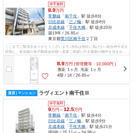
仲手無料
8.9
万円
常磐線
「
南千住
」駅 徒歩8分
日比谷線
「
三ノ輪
」駅 徒歩8分
京成本線
「
千住大橋
」駅 徒歩20分
築19年 / 26.85㎡
東京都
荒川区
南千住
２丁目
ここまでご覧頂きありがとうございます♪当社は他社に負けない総合仲介店を
目指し、各沿線の各不動産会社様へ直接ご挨拶に行き最新の物件を頂きお客
様へ提供しております！最新の情報は...
8.9
万
円
(管理費等：10,000円 )
1ヶ月
1ヶ月
敷金
礼金
4階 / 1K / 26.85㎡
ラヴィエント南千住Ⅲ
賃貸 | マンション
仲手無料
9
12.5
万円～
万円
常磐線
「
南千住
」駅 徒歩4分
日比谷線
「
三ノ輪
」駅 徒歩9分
京成本線
「
千住大橋
」駅 徒歩21分
築9年 / 25.11㎡～34.98㎡