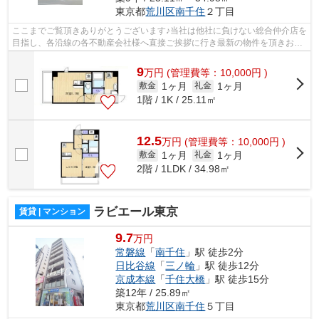
東京都
荒川区
南千住
２丁目
ここまでご覧頂きありがとうございます♪当社は他社に負けない総合仲介店を
目指し、各沿線の各不動産会社様へ直接ご挨拶に行き最新の物件を頂きお客
様へ提供しております！最新の情報は...
9
万
円
(管理費等：10,000円 )
1ヶ月
1ヶ月
敷金
礼金
1階 / 1K / 25.11㎡
12.5
万
円
(管理費等：10,000円 )
1ヶ月
1ヶ月
敷金
礼金
2階 / 1LDK / 34.98㎡
ラビエール東京
賃貸 | マンション
9.7
万円
常磐線
「
南千住
」駅 徒歩2分
日比谷線
「
三ノ輪
」駅 徒歩12分
京成本線
「
千住大橋
」駅 徒歩15分
築12年 / 25.89㎡
東京都
荒川区
南千住
５丁目