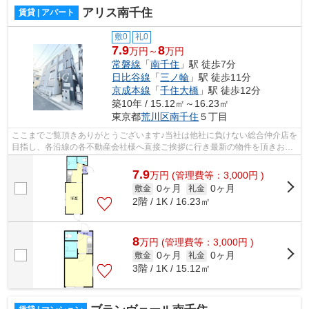
アリス南千住
賃貸 | アパート
敷0
礼0
7.9
8
万円～
万円
常磐線
「
南千住
」駅 徒歩7分
日比谷線
「
三ノ輪
」駅 徒歩11分
京成本線
「
千住大橋
」駅 徒歩12分
築10年 / 15.12㎡～16.23㎡
東京都
荒川区
南千住
５丁目
ここまでご覧頂きありがとうございます♪当社は他社に負けない総合仲介店を
目指し、各沿線の各不動産会社様へ直接ご挨拶に行き最新の物件を頂きお客
様へ提供しております！最新の情報は...
7.9
万
円
(管理費等：3,000円 )
0ヶ月
0ヶ月
敷金
礼金
2階 / 1K / 16.23㎡
8
万
円
(管理費等：3,000円 )
0ヶ月
0ヶ月
敷金
礼金
3階 / 1K / 15.12㎡