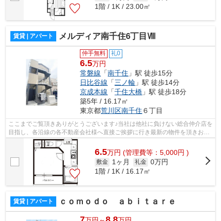
1階 / 1K / 23.00㎡
メルディア南千住6丁目Ⅷ
賃貸 | アパート
仲手無料
礼0
6.5
万円
常磐線
「
南千住
」駅 徒歩15分
日比谷線
「
三ノ輪
」駅 徒歩14分
京成本線
「
千住大橋
」駅 徒歩18分
築5年 / 16.17㎡
東京都
荒川区
南千住
６丁目
ここまでご覧頂きありがとうございます♪当社は他社に負けない総合仲介店を
目指し、各沿線の各不動産会社様へ直接ご挨拶に行き最新の物件を頂きお客
様へ提供しております！最新の情報は...
6.5
万
円
(管理費等：5,000円 )
1ヶ月
0万円
敷金
礼金
1階 / 1K / 16.17㎡
ｃｏｍｏｄｏ ａｂｉｔａｒｅ
賃貸 | アパート
7
8.8
万円～
万円