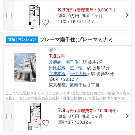
8.3
万
円
(管理費等：8,000円 )
0万円
1ヶ月
敷金
礼金
11階 / 1K / 21.82㎡
プレーマ南千住(プレーマミナミセンジュ)
賃貸 | マンション
敷0
7.8
万円
常磐線
「
南千住
」駅 徒歩7分
日比谷線
「
三ノ輪
」駅 徒歩13分
京成本線
「
千住大橋
」駅 徒歩23分
築8年 / 20.12㎡
東京都
荒川区
南千住
３丁目
ここまでご覧頂きありがとうございます♪当社は他社に負けない総合仲介店を
目指し、各沿線の各不動産会社様へ直接ご挨拶に行き最新の物件を頂きお客
様へ提供しております！最新の情報は...
7.8
万
円
(管理費等：10,000円 )
0万円
1ヶ月
敷金
礼金
3階 / 1R / 20.12㎡