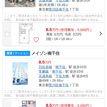
京成本線
「
千住大橋
」駅 徒歩10分
築1年未満 / 18.46㎡
東京都
荒川区
南千住
７丁目
ここまでご覧頂きありがとうございます♪当社は他社に負けない総合仲介店を
目指し、各沿線の各不動産会社様へ直接ご挨拶に行き最新の物件を頂きお客
様へ提供しております！最新の情報は...
8.5
万
円
(管理費等：5,000円 )
0万円
0万円
敷金
礼金
2階 / 1R / 18.46㎡
メイゾン南千住
賃貸 | マンション
8.5
万円
日比谷線
「
南千住
」駅 徒歩10分
常磐線
「
南千住
」駅 徒歩10分
京成本線
「
千住大橋
」駅 徒歩8分
築49年 / 26.58㎡
東京都
荒川区
南千住
７丁目
ここまでご覧頂きありがとうございます♪当社は他社に負けない総合仲介店を
目指し、各沿線の各不動産会社様へ直接ご挨拶に行き最新の物件を頂きお客
様へ提供しております！最新の情報は...
8.5
万
円
(管理費等：5,000円 )