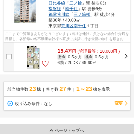
日比谷線
「
三ノ輪
」駅 徒歩6分
常磐線
「
南千住
」駅 徒歩9分
都電荒川線
「
三ノ輪橋
」駅 徒歩4分
築30年 / 49.60㎡
東京都
荒川区
南千住
１丁目
ここまでご覧頂きありがとうございます♪当社は他社に負けない総合仲介店を
目指し、各沿線の各不動産会社様へ直接ご挨拶に行き最新の物件を頂きお客
様へ提供しております！最新の情報は...
15.4
万
円
(管理費等：10,000円 )
0.5ヶ月
0.5ヶ月
敷金
礼金
6階 / 2LDK / 49.60㎡
23
27
1～23
該当物件数
棟
空き数
件
棟を表示
変更
絞り込み条件：
なし
ページトップへ