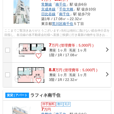
常磐線
「
南千住
」駅 徒歩6分
京成本線
「
千住大橋
」駅 徒歩10分
日比谷線
「
南千住
」駅 徒歩7分
築1年 / 17.08㎡～22.32㎡
東京都
荒川区
南千住
５丁目
ここまでご覧頂きありがとうございます♪当社は他社に負けない総合仲介店を
目指し、各沿線の各不動産会社様へ直接ご挨拶に行き最新の物件を頂きお客
様へ提供しております！最新の情報は...
7
万
円
(管理費等：5,000円 )
1ヶ月
1ヶ月
敷金
礼金
1階 / 1R / 17.08㎡
8.8
万
円
(管理費等：5,000円 )
1ヶ月
1ヶ月
敷金
礼金
3階 / 1R / 22.32㎡
ラフィネ南千住
賃貸 | アパート
仲手無料
敷0
礼0
7
万円