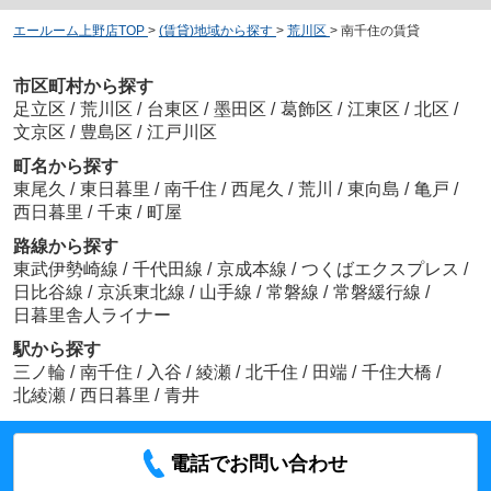
エールーム上野店TOP
>
(賃貸)地域から探す
>
荒川区
>
南千住の賃貸
市区町村から探す
足立区
/
荒川区
/
台東区
/
墨田区
/
葛飾区
/
江東区
/
北区
/
文京区
/
豊島区
/
江戸川区
町名から探す
東尾久
/
東日暮里
/
南千住
/
西尾久
/
荒川
/
東向島
/
亀戸
/
西日暮里
/
千束
/
町屋
路線から探す
東武伊勢崎線
/
千代田線
/
京成本線
/
つくばエクスプレス
/
日比谷線
/
京浜東北線
/
山手線
/
常磐線
/
常磐緩行線
/
日暮里舎人ライナー
駅から探す
三ノ輪
/
南千住
/
入谷
/
綾瀬
/
北千住
/
田端
/
千住大橋
/
北綾瀬
/
西日暮里
/
青井
電話でお問い合わせ