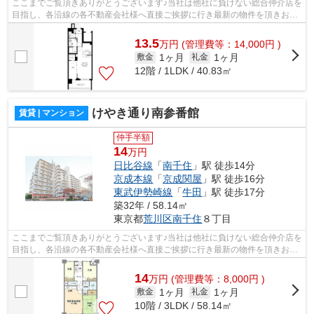
ここまでご覧頂きありがとうございます♪当社は他社に負けない総合仲介店を
目指し、各沿線の各不動産会社様へ直接ご挨拶に行き最新の物件を頂きお客
様へ提供しております！最新の情報は...
13.5
万
円
(管理費等：14,000円 )
1ヶ月
1ヶ月
敷金
礼金
12階 / 1LDK / 40.83㎡
けやき通り南参番館
賃貸 | マンション
仲手半額
14
万円
日比谷線
「
南千住
」駅 徒歩14分
京成本線
「
京成関屋
」駅 徒歩16分
東武伊勢崎線
「
牛田
」駅 徒歩17分
築32年 / 58.14㎡
東京都
荒川区
南千住
８丁目
ここまでご覧頂きありがとうございます♪当社は他社に負けない総合仲介店を
目指し、各沿線の各不動産会社様へ直接ご挨拶に行き最新の物件を頂きお客
様へ提供しております！最新の情報は...
14
万
円
(管理費等：8,000円 )
1ヶ月
1ヶ月
敷金
礼金
10階 / 3LDK / 58.14㎡