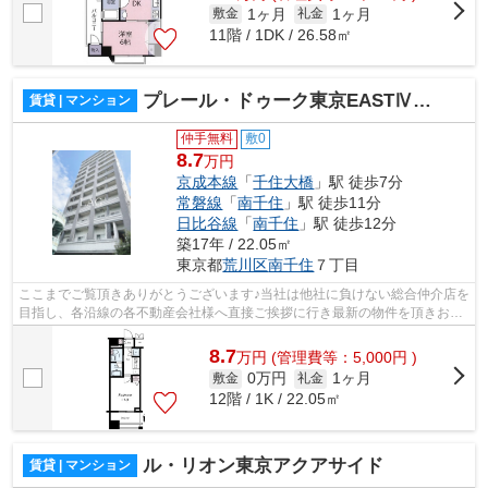
1ヶ月
1ヶ月
敷金
礼金
11階 / 1DK / 26.58㎡
プレール・ドゥーク東京EASTⅣRiverSide
賃貸 | マンション
仲手無料
敷0
8.7
万円
京成本線
「
千住大橋
」駅 徒歩7分
常磐線
「
南千住
」駅 徒歩11分
日比谷線
「
南千住
」駅 徒歩12分
築17年 / 22.05㎡
東京都
荒川区
南千住
７丁目
ここまでご覧頂きありがとうございます♪当社は他社に負けない総合仲介店を
目指し、各沿線の各不動産会社様へ直接ご挨拶に行き最新の物件を頂きお客
様へ提供しております！最新の情報は...
8.7
万
円
(管理費等：5,000円 )
0万円
1ヶ月
敷金
礼金
12階 / 1K / 22.05㎡
ル・リオン東京アクアサイド
賃貸 | マンション