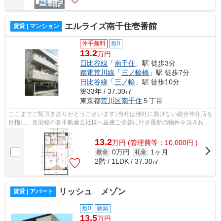
エルライズ南千住壱番館
賃貸 | マンション
仲手無料
敷0
13.2
万円
日比谷線
「
南千住
」駅 徒歩3分
都電荒川線
「
三ノ輪橋
」駅 徒歩7分
日比谷線
「
三ノ輪
」駅 徒歩10分
築33年 / 37.30㎡
東京都
荒川区
南千住
５丁目
ここまでご覧頂きありがとうございます♪当社は他社に負けない総合仲介店を
目指し、各沿線の各不動産会社様へ直接ご挨拶に行き最新の物件を頂きお客
様へ提供しております！最新の情報は...
13.2
万
円
(管理費等：10,000円 )
0万円
1ヶ月
敷金
礼金
2階 / 1LDK / 37.30㎡
リッシュ メゾン
賃貸 | アパート
敷0
新築
13.5
万円