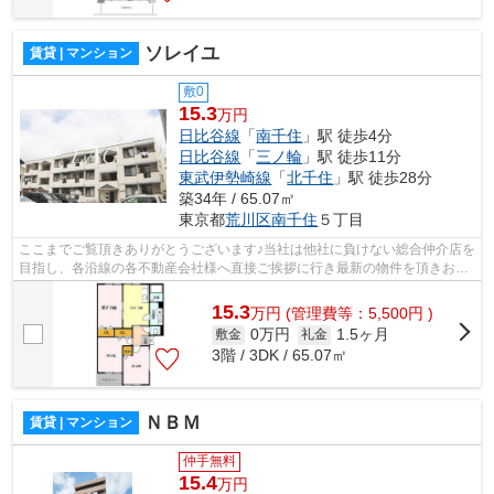
ソレイユ
賃貸 | マンション
敷0
15.3
万円
日比谷線
「
南千住
」駅 徒歩4分
日比谷線
「
三ノ輪
」駅 徒歩11分
東武伊勢崎線
「
北千住
」駅 徒歩28分
築34年 / 65.07㎡
東京都
荒川区
南千住
５丁目
ここまでご覧頂きありがとうございます♪当社は他社に負けない総合仲介店を
目指し、各沿線の各不動産会社様へ直接ご挨拶に行き最新の物件を頂きお客
様へ提供しております！最新の情報は...
15.3
万
円
(管理費等：5,500円 )
0万円
1.5ヶ月
敷金
礼金
3階 / 3DK / 65.07㎡
ＮＢＭ
賃貸 | マンション
仲手無料
15.4
万円