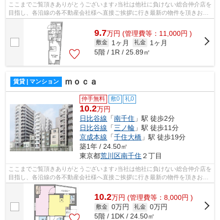
ここまでご覧頂きありがとうございます♪当社は他社に負けない総合仲介店を
目指し、各沿線の各不動産会社様へ直接ご挨拶に行き最新の物件を頂きお客
様へ提供しております！最新の情報は...
9.7
万
円
(管理費等：11,000円 )
1ヶ月
1ヶ月
敷金
礼金
5階 / 1R / 25.89㎡
ｍｏｃａ
賃貸 | マンション
仲手無料
敷0
礼0
10.2
万円
日比谷線
「
南千住
」駅 徒歩2分
日比谷線
「
三ノ輪
」駅 徒歩11分
京成本線
「
千住大橋
」駅 徒歩19分
築1年 / 24.50㎡
東京都
荒川区
南千住
２丁目
ここまでご覧頂きありがとうございます♪当社は他社に負けない総合仲介店を
目指し、各沿線の各不動産会社様へ直接ご挨拶に行き最新の物件を頂きお客
様へ提供しております！最新の情報は...
10.2
万
円
(管理費等：8,000円 )
0万円
0万円
敷金
礼金
5階 / 1DK / 24.50㎡