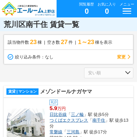
閲覧履歴
お気に入り
メニュー
0
0
荒川区南千住 賃貸一覧
23
27
1～23
該当物件数
棟
空き数
件
棟を表示
変更
絞り込み条件：
なし
メゾンドールナガヤマ
賃貸 | マンション
礼0
5.9
万円
日比谷線
「
三ノ輪
」駅 徒歩5分
つくばエクスプレス
「
南千住
」駅 徒歩13
分
常磐線
「
三河島
」駅 徒歩17分