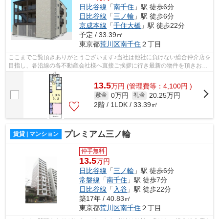
日比谷線
「
南千住
」駅 徒歩6分
日比谷線
「
三ノ輪
」駅 徒歩6分
京成本線
「
千住大橋
」駅 徒歩22分
予定 / 33.39㎡
東京都
荒川区
南千住
２丁目
ここまでご覧頂きありがとうございます♪当社は他社に負けない総合仲介店を
目指し、各沿線の各不動産会社様へ直接ご挨拶に行き最新の物件を頂きお客
様へ提供しております！最新の情報は...
13.5
万
円
(管理費等：4,100円 )
0万円
20.25万円
敷金
礼金
2階 / 1LDK / 33.39㎡
プレミアム三ノ輪
賃貸 | マンション
仲手無料
13.5
万円
日比谷線
「
三ノ輪
」駅 徒歩6分
常磐線
「
南千住
」駅 徒歩7分
日比谷線
「
入谷
」駅 徒歩22分
築17年 / 40.83㎡
東京都
荒川区
南千住
２丁目