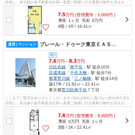
目指し、各沿線の各不動産会社様へ直接ご挨拶に行き最新の物件を頂きお客
様へ提供しております！最新の情報は...
7.5
万
円
(管理費等：5,000円 )
1ヶ月
0万円
敷金
礼金
4階 / 1R / 16.41㎡
プレール・ドゥーク東京ＥＡＳＴ Ⅳ ＲｉｖｅｒＳｉｄｅ
賃貸 | マンション
敷0
7.6
8.3
万円～
万円
日比谷線
「
南千住
」駅 徒歩10分
京成本線
「
千住大橋
」駅 徒歩7分
都電荒川線
「
三ノ輪橋
」駅 徒歩14分
築17年 / 21.82㎡～22.41㎡
東京都
荒川区
南千住
７丁目
ここまでご覧頂きありがとうございます♪当社は他社に負けない総合仲介店を
目指し、各沿線の各不動産会社様へ直接ご挨拶に行き最新の物件を頂きお客
様へ提供しております！最新の情報は...
7.6
万
円
(管理費等：8,000円 )
0万円
1ヶ月
敷金
礼金
3階 / 1K / 22.41㎡