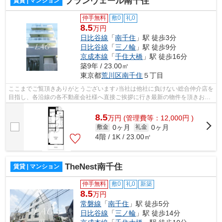
ブランヴェール南千住
賃貸 | マンション
仲手無料
敷0
礼0
8.5
万円
日比谷線
「
南千住
」駅 徒歩3分
日比谷線
「
三ノ輪
」駅 徒歩9分
京成本線
「
千住大橋
」駅 徒歩16分
築9年 / 23.00㎡
東京都
荒川区
南千住
５丁目
ここまでご覧頂きありがとうございます♪当社は他社に負けない総合仲介店を
目指し、各沿線の各不動産会社様へ直接ご挨拶に行き最新の物件を頂きお客
様へ提供しております！最新の情報は...
8.5
万
円
(管理費等：12,000円 )
0ヶ月
0ヶ月
敷金
礼金
4階 / 1K / 23.00㎡
TheNest南千住
賃貸 | マンション
仲手無料
敷0
礼0
新築
8.5
万円
常磐線
「
南千住
」駅 徒歩5分
日比谷線
「
三ノ輪
」駅 徒歩14分