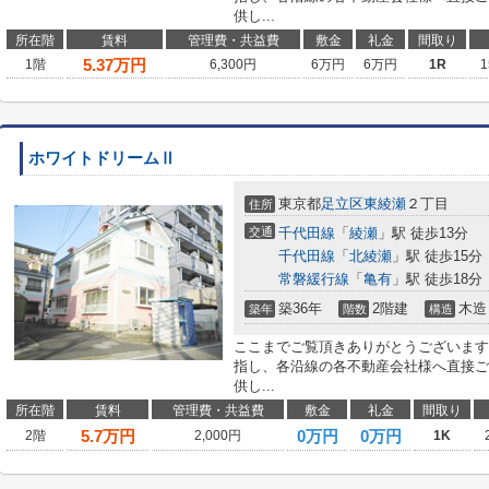
供し...
所在階
賃料
管理費・共益費
敷金
礼金
間取り
5.37
万円
1階
6,300円
6万円
6万円
1R
1
ホワイトドリームⅡ
東京都
足立区
東綾瀬
２丁目
住所
交通
千代田線
「
綾瀬
」駅 徒歩13分
千代田線
「
北綾瀬
」駅 徒歩15分
常磐緩行線
「
亀有
」駅 徒歩18分
築36年
2階建
木造
築年
階数
構造
ここまでご覧頂きありがとうございます
指し、各沿線の各不動産会社様へ直接ご
供し...
所在階
賃料
管理費・共益費
敷金
礼金
間取り
5.7
万円
0万円
0万円
2階
2,000円
1K