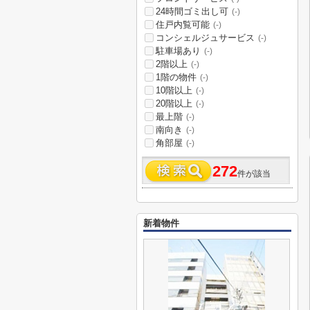
24時間ゴミ出し可
(-)
住戸内覧可能
(-)
コンシェルジュサービス
(-)
駐車場あり
(-)
2階以上
(-)
1階の物件
(-)
10階以上
(-)
20階以上
(-)
最上階
(-)
南向き
(-)
角部屋
(-)
272
件が該当
新着物件