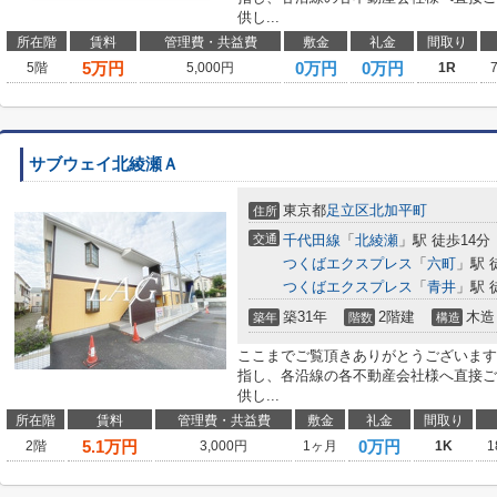
供し...
所在階
賃料
管理費・共益費
敷金
礼金
間取り
5
万円
0万円
0万円
5階
5,000円
1R
サブウェイ北綾瀬Ａ
東京都
足立区
北加平町
住所
交通
千代田線
「
北綾瀬
」駅 徒歩14分
つくばエクスプレス
「
六町
」駅 
つくばエクスプレス
「
青井
」駅 
築31年
2階建
木造
築年
階数
構造
ここまでご覧頂きありがとうございます
指し、各沿線の各不動産会社様へ直接ご
供し...
所在階
賃料
管理費・共益費
敷金
礼金
間取り
5.1
万円
0万円
2階
3,000円
1ヶ月
1K
1