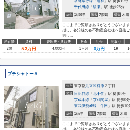
常磐緩行線
「
亀有
」駅 徒歩19分
千代田線
「
綾瀬
」駅 徒歩23分
築38年
2階建
木造
築年
階数
構造
ここまでご覧頂きありがとうございます
指し、各沿線の各不動産会社様へ直接ご
供し...
所在階
賃料
管理費・共益費
敷金
礼金
間取り
5.3
万円
0万円
2階
4,000円
1ヶ月
1R
1
プチシャトー５
東京都
足立区
柳原
２丁目
住所
交通
日比谷線
「
北千住
」駅 徒歩9分
京成本線
「
京成関屋
」駅 徒歩9分
東武伊勢崎線
「
牛田
」駅 徒歩10
築5年
2階建
木造
築年
階数
構造
ここまでご覧頂きありがとうございます
指し、各沿線の各不動産会社様へ直接ご