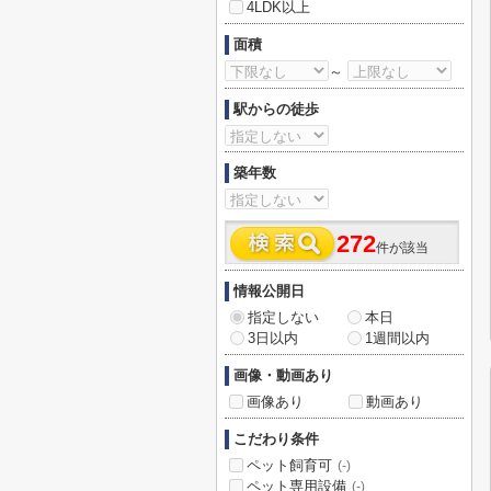
4LDK以上
面積
～
駅からの徒歩
築年数
272
件が該当
情報公開日
指定しない
本日
3日以内
1週間以内
画像・動画あり
画像あり
動画あり
こだわり条件
ペット飼育可
(-)
ペット専用設備
(-)