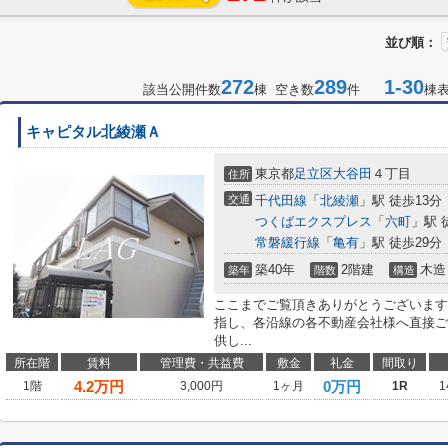
並び順：
272
289
1-30
該当公開件数
棟 空き数
件
棟
キャピタル北綾瀬Ａ
東京都
足立区
大谷田
４丁目
住所
交通
千代田線
「
北綾瀬
」駅 徒歩13分
つくばエクスプレス
「
六町
」駅 
常磐緩行線
「
亀有
」駅 徒歩29分
築40年
2階建
木造
築年
階数
構造
ここまでご覧頂きありがとうございます
指し、各沿線の各不動産会社様へ直接ご
供し...
所在階
賃料
管理費・共益費
敷金
礼金
間取り
4.2
万円
0万円
1階
3,000円
1ヶ月
1R
1