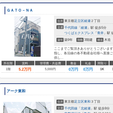
ＧＡＴＯ－ＮＡ
東京都
足立区
綾瀬
２丁目
住所
交通
千代田線
「
綾瀬
」駅 徒歩5分
つくばエクスプレス
「
青井
」駅 
築9年
3階建
木造
築年
階数
構造
ここまでご覧頂きありがとうございます
指し、各沿線の各不動産会社様へ直接ご
供し...
所在階
賃料
管理費・共益費
敷金
礼金
間取り
5.2
万円
0万円
0万円
1階
5,000円
1K
アーク東和
東京都
足立区
東和
３丁目
住所
交通
千代田線
「
北綾瀬
」駅 徒歩9分