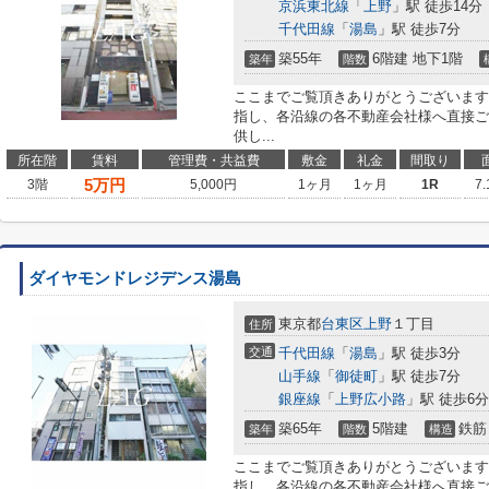
京浜東北線
「
上野
」駅 徒歩14分
千代田線
「
湯島
」駅 徒歩7分
築55年
6階建 地下1階
築年
階数
ここまでご覧頂きありがとうございます
指し、各沿線の各不動産会社様へ直接ご
供し...
所在階
賃料
管理費・共益費
敷金
礼金
間取り
5
万円
3階
5,000円
1ヶ月
1ヶ月
1R
7
ダイヤモンドレジデンス湯島
東京都
台東区
上野
１丁目
住所
交通
千代田線
「
湯島
」駅 徒歩3分
山手線
「
御徒町
」駅 徒歩7分
銀座線
「
上野広小路
」駅 徒歩6分
築65年
5階建
鉄筋
築年
階数
構造
ここまでご覧頂きありがとうございます
指し、各沿線の各不動産会社様へ直接ご