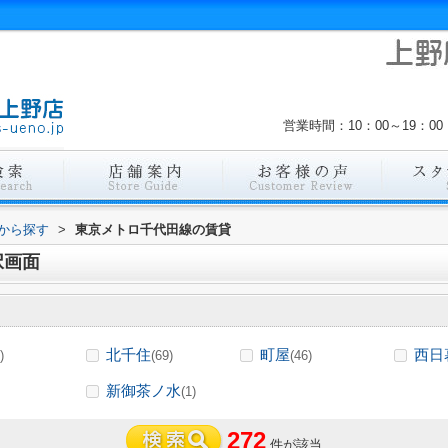
営業時間：10：00～19：
駅から探す
>
東京メトロ千代田線の賃貸
択画面
北千住
町屋
西日
)
(69)
(46)
新御茶ノ水
(1)
272
件が該当