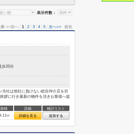
表示件数：
表示
<<前へ
1
2
3
4
5
次へ>>
最初
徒歩20分
♪当社は他社に負けない総合仲介店を目
挨拶に行き最新の物件を頂きお客様へ提
面積
詳細
検討リスト
4.13㎡
詳細を見る
追加する