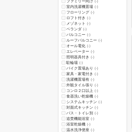
ファミリー向け
(-)
室内洗濯機置場
(-)
フローリング
(-)
ロフト付き
(-)
メゾネット
(-)
ベランダ
(-)
バルコニー
(-)
ルーフバルコニー
(-)
オール電化
(-)
エレベーター
(-)
照明器具付き
(-)
駐輪場
(-)
バイク置場あり
(-)
家具・家電付き
(-)
洗濯機置場有
(-)
外観タイル張り
(-)
コンロ２口以上
(-)
食器洗い乾燥機
(-)
システムキッチン
(-)
対面式キッチン
(-)
バス・トイレ別
(-)
追焚機能浴室
(-)
浴室乾燥機
(-)
温水洗浄便座
(-)