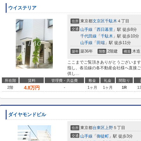
ウイステリア
東京都
文京区
千駄木
４丁目
住所
交通
山手線
「
西日暮里
」駅 徒歩8分
千代田線
「
千駄木
」駅 徒歩10分
山手線
「
田端
」駅 徒歩11分
築36年
2階建
木造
築年
階数
構造
ここまでご覧頂きありがとうございます
指し、各沿線の各不動産会社様へ直接ご
供し...
所在階
賃料
管理費・共益費
敷金
礼金
間取り
4.8
万円
2階
-
1ヶ月
1ヶ月
1R
1
ダイヤモンドビル
東京都
台東区
上野
５丁目
住所
交通
山手線
「
御徒町
」駅 徒歩3分