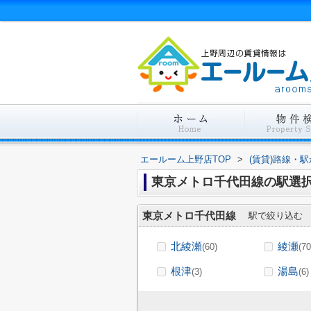
エールーム上野店TOP
>
(賃貸)路線・
東京メトロ千代田線の駅選
東京メトロ千代田線
駅で絞り込む
北綾瀬
綾瀬
(60)
(70
根津
湯島
(3)
(6)