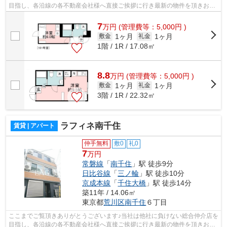
目指し、各沿線の各不動産会社様へ直接ご挨拶に行き最新の物件を頂きお客
様へ提供しております！最新の情報は...
7
万
円
(管理費等：5,000円 )
1ヶ月
1ヶ月
敷金
礼金
1階 / 1R / 17.08㎡
8.8
万
円
(管理費等：5,000円 )
1ヶ月
1ヶ月
敷金
礼金
3階 / 1R / 22.32㎡
ラフィネ南千住
賃貸 | アパート
仲手無料
敷0
礼0
7
万円
常磐線
「
南千住
」駅 徒歩9分
日比谷線
「
三ノ輪
」駅 徒歩10分
京成本線
「
千住大橋
」駅 徒歩14分
築11年 / 14.06㎡
東京都
荒川区
南千住
６丁目
ここまでご覧頂きありがとうございます♪当社は他社に負けない総合仲介店を
目指し、各沿線の各不動産会社様へ直接ご挨拶に行き最新の物件を頂きお客