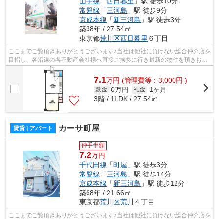
山手線
「
西日暮里
」駅 徒歩10分
常磐線
「
三河島
」駅 徒歩9分
京成本線
「
新三河島
」駅 徒歩3分
築38年 / 27.54㎡
東京都
荒川区
西日暮里
６丁目
ここまでご覧頂きありがとうございます♪当社は他社に負けない総合仲介店を
目指し、各沿線の各不動産会社様へ直接ご挨拶に行き最新の物件を頂きお客
様へ提供しております！最新の情報は...
7.1
万
円
(管理費等：3,000円 )
0万円
1ヶ月
敷金
礼金
3階 / 1LDK / 27.54㎡
カーサ町屋
賃貸 | アパート
仲手半額
7.2
万円
千代田線
「
町屋
」駅 徒歩3分
常磐線
「
三河島
」駅 徒歩14分
京成本線
「
新三河島
」駅 徒歩12分
築68年 / 21.66㎡
東京都
荒川区
荒川
４丁目
ここまでご覧頂きありがとうございます♪当社は他社に負けない総合仲介店を