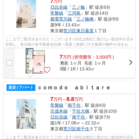
7
万円
日比谷線
「
三ノ輪
」駅 徒歩5分
常磐線
「
三河島
」駅 徒歩14分
都電荒川線
「
三ノ輪橋
」駅 徒歩9分
築9年 / 13.43㎡
東京都
荒川区
東日暮里
１丁目
ここまでご覧頂きありがとうございます♪当社は他社に負けない総合仲介店を
目指し、各沿線の各不動産会社様へ直接ご挨拶に行き最新の物件を頂きお客
様へ提供しております！最新の情報は...
7
万
円
(管理費等：3,000円 )
1ヶ月
1ヶ月
敷金
礼金
3階 / 1R / 13.43㎡
ｃｏｍｏｄｏ ａｂｉｔａｒｅ
賃貸 | アパート
7
8.8
万円～
万円
常磐線
「
南千住
」駅 徒歩6分
京成本線
「
千住大橋
」駅 徒歩10分
日比谷線
「
南千住
」駅 徒歩7分
築1年 / 17.08㎡～22.32㎡
東京都
荒川区
南千住
５丁目
ここまでご覧頂きありがとうございます♪当社は他社に負けない総合仲介店を