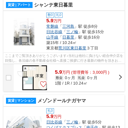
シャンテ東日暮里
賃貸 | アパート
敷0
礼0
5.9
万円
常磐線
「
三河島
」駅 徒歩8分
日比谷線
「
三ノ輪
」駅 徒歩15分
山手線
「
日暮里
」駅 徒歩16分
築15年 / 10.24㎡
東京都
荒川区
東日暮里
３丁目
ここまでご覧頂きありがとうございます♪当社は他社に負けない総合仲介店を
目指し、各沿線の各不動産会社様へ直接ご挨拶に行き最新の物件を頂きお客
様へ提供しております！最新の情報は...
5.9
万
円
(管理費等：3,000円 )
0ヶ月
0ヶ月
敷金
礼金
1階 / 1R / 10.24㎡
メゾンドールナガヤマ
賃貸 | マンション
礼0
5.9
万円
日比谷線
「
三ノ輪
」駅 徒歩5分
つくばエクスプレス
「
南千住
」駅 徒歩13