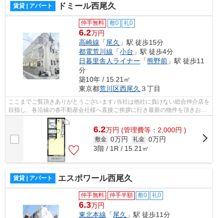
ドミール西尾久
賃貸 | アパート
仲手無料
敷0
礼0
6.2
万円
高崎線
「
尾久
」駅 徒歩15分
都電荒川線
「
小台
」駅 徒歩4分
日暮里舎人ライナー
「
熊野前
」駅 徒歩11
分
築10年 / 15.21㎡
東京都
荒川区
西尾久
３丁目
ここまでご覧頂きありがとうございます♪当社は他社に負けない総合仲介店を
目指し、各沿線の各不動産会社様へ直接ご挨拶に行き最新の物件を頂きお客
様へ提供しております！最新の情報は...
6.2
万
円
(管理費等：2,000円 )
0万円
0万円
敷金
礼金
3階 / 1R / 15.21㎡
エスポワール西尾久
賃貸 | アパート
仲手無料
仲手半額
敷0
礼0
6.3
万円
東北本線
「
尾久
」駅 徒歩11分