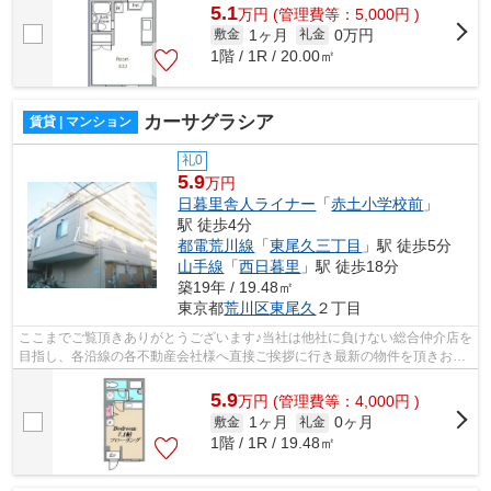
5.1
万
円
(管理費等：5,000円 )
1ヶ月
0万円
敷金
礼金
1階 / 1R / 20.00㎡
カーサグラシア
賃貸 | マンション
礼0
5.9
万円
日暮里舎人ライナー
「
赤土小学校前
」
駅 徒歩4分
都電荒川線
「
東尾久三丁目
」駅 徒歩5分
山手線
「
西日暮里
」駅 徒歩18分
築19年 / 19.48㎡
東京都
荒川区
東尾久
２丁目
ここまでご覧頂きありがとうございます♪当社は他社に負けない総合仲介店を
目指し、各沿線の各不動産会社様へ直接ご挨拶に行き最新の物件を頂きお客
様へ提供しております！最新の情報は...
5.9
万
円
(管理費等：4,000円 )
1ヶ月
0ヶ月
敷金
礼金
1階 / 1R / 19.48㎡