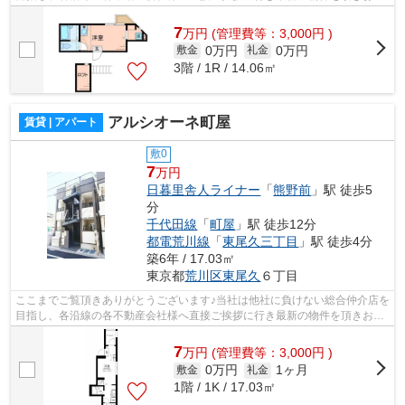
様へ提供しております！最新の情報は...
7
万
円
(管理費等：3,000円 )
0万円
0万円
敷金
礼金
3階 / 1R / 14.06㎡
アルシオーネ町屋
賃貸 | アパート
敷0
7
万円
日暮里舎人ライナー
「
熊野前
」駅 徒歩5
分
千代田線
「
町屋
」駅 徒歩12分
都電荒川線
「
東尾久三丁目
」駅 徒歩4分
築6年 / 17.03㎡
東京都
荒川区
東尾久
６丁目
ここまでご覧頂きありがとうございます♪当社は他社に負けない総合仲介店を
目指し、各沿線の各不動産会社様へ直接ご挨拶に行き最新の物件を頂きお客
様へ提供しております！最新の情報は...
7
万
円
(管理費等：3,000円 )
0万円
1ヶ月
敷金
礼金
1階 / 1K / 17.03㎡