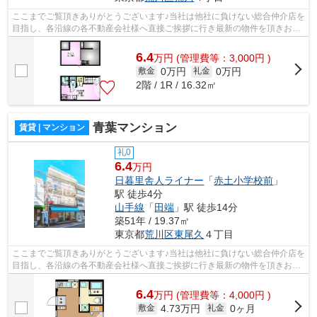
ここまでご覧頂きありがとうございます♪当社は他社に負けない総合仲介店を
目指し、各沿線の各不動産会社様へ直接ご挨拶に行き最新の物件を頂きお客
様へ提供しております！最新の情報は...
6.4
万
円
(管理費等：3,000円 )
0万円
0万円
敷金
礼金
2階 / 1R / 16.32㎡
青葉マンション
賃貸 | マンション
礼0
6.4
万円
日暮里舎人ライナー
「
赤土小学校前
」
駅 徒歩4分
山手線
「
田端
」駅 徒歩14分
築51年 / 19.37㎡
東京都
荒川区
東尾久
４丁目
ここまでご覧頂きありがとうございます♪当社は他社に負けない総合仲介店を
目指し、各沿線の各不動産会社様へ直接ご挨拶に行き最新の物件を頂きお客
様へ提供しております！最新の情報は...
6.4
万
円
(管理費等：4,000円 )
4.73万円
0ヶ月
敷金
礼金