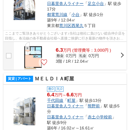
日暮里舎人ライナー
「
足立小台
」駅 徒歩
17分
都電荒川線
「
小台
」駅 徒歩1分
築9年 / 12.04㎡
東京都
荒川区
西尾久
５丁目
ここまでご覧頂きありがとうございます♪当社は他社に負けない総合仲介店を
目指し、各沿線の各不動産会社様へ直接ご挨拶に行き最新の物件を頂きお客
様へ提供しております！最新の情報は...
6.3
万
円
(管理費等：3,000円 )
0万円
0万円
敷金
礼金
3階 / 1R / 12.04㎡
ＭＥＬＤＩＡ町屋
賃貸 | アパート
敷0
礼0
6.4
6.6
万円～
万円
千代田線
「
町屋
」駅 徒歩13分
日暮里舎人ライナー
「
熊野前
」駅 徒歩5
分
日暮里舎人ライナー
「
赤土小学校前
」
駅 徒歩9分
築6年 / 16.02㎡～16.61㎡