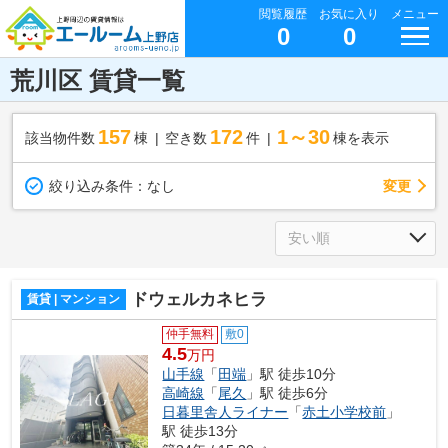
閲覧履歴
お気に入り
メニュー
0
0
荒川区 賃貸一覧
157
172
1～30
該当物件数
棟
空き数
件
棟を表示
変更
絞り込み条件：
なし
ドウェルカネヒラ
賃貸 | マンション
仲手無料
敷0
4.5
万円
山手線
「
田端
」駅 徒歩10分
高崎線
「
尾久
」駅 徒歩6分
日暮里舎人ライナー
「
赤土小学校前
」
駅 徒歩13分