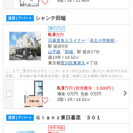
4階 / 1K / 22.68㎡
シャンテ田端
賃貸 | アパート
敷0
礼0
6.9
万円
日暮里舎人ライナー
「
赤土小学校前
」
駅 徒歩5分
山手線
「
田端
」駅 徒歩17分
築13年 / 14.52㎡
東京都
荒川区
東尾久
４丁目
ここまでご覧頂きありがとうございます♪当社は他社に負けない総合仲介店を
目指し、各沿線の各不動産会社様へ直接ご挨拶に行き最新の物件を頂きお客
様へ提供しております！最新の情報は...
6.9
万
円
(管理費等：3,000円 )
0万円
0万円
敷金
礼金
2階 / 1R / 14.52㎡
Ｇｌａｎｚ東日暮里 ３０１
賃貸 | アパート
仲手半額