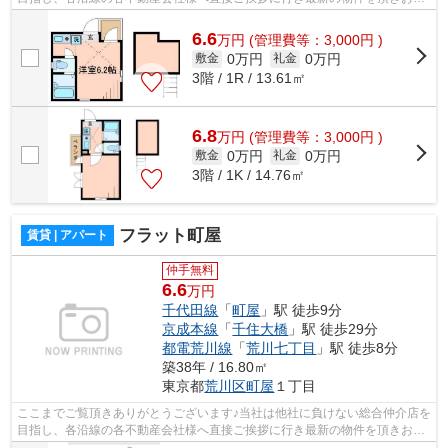
様へ提供しております！最新の情報は...
6.6
万
円
(管理費等：3,000円 )
0万円
0万円
敷金
礼金
3階 / 1R / 13.61㎡
6.8
万
円
(管理費等：3,000円 )
0万円
0万円
敷金
礼金
3階 / 1K / 14.76㎡
フラット町屋
賃貸 | アパート
仲手無料
6.6
万円
千代田線
「
町屋
」駅 徒歩9分
京成本線
「
千住大橋
」駅 徒歩29分
都電荒川線
「
荒川七丁目
」駅 徒歩8分
築38年 / 16.80㎡
東京都
荒川区
町屋
１丁目
ここまでご覧頂きありがとうございます♪当社は他社に負けない総合仲介店を
目指し、各沿線の各不動産会社様へ直接ご挨拶に行き最新の物件を頂きお客
様へ提供しております！最新の情報は...