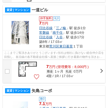
一道ビル
賃貸 | マンション
仲手無料
礼0
7
万円
日比谷線
「
三ノ輪
」駅 徒歩1分
常磐線
「
南千住
」駅 徒歩14分
日比谷線
「
入谷
」駅 徒歩17分
築8年 / 17.03㎡
東京都
荒川区
東日暮里
１丁目
ここまでご覧頂きありがとうございます♪当社は他社に負けない総合仲介店を
目指し、各沿線の各不動産会社様へ直接ご挨拶に行き最新の物件を頂きお客
様へ提供しております！最新の情報は...
7
万
円
(管理費等：8,000円 )
1ヶ月
0万円
敷金
礼金
4階 / 1R / 17.03㎡
矢島コーポ
賃貸 | マンション
敷0
7.1
万円