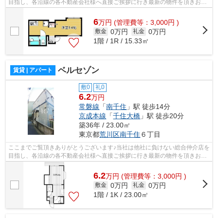
目指し、各沿線の各不動産会社様へ直接ご挨拶に行き最新の物件を頂きお客
様へ提供しております！最新の情報は...
6
万
円
(管理費等：3,000円 )
0万円
0万円
敷金
礼金
1階 / 1R / 15.33㎡
ベルセゾン
賃貸 | アパート
敷0
礼0
6.2
万円
常磐線
「
南千住
」駅 徒歩14分
京成本線
「
千住大橋
」駅 徒歩20分
築36年 / 23.00㎡
東京都
荒川区
南千住
６丁目
ここまでご覧頂きありがとうございます♪当社は他社に負けない総合仲介店を
目指し、各沿線の各不動産会社様へ直接ご挨拶に行き最新の物件を頂きお客
様へ提供しております！最新の情報は...
6.2
万
円
(管理費等：3,000円 )
0万円
0万円
敷金
礼金
1階 / 1K / 23.00㎡