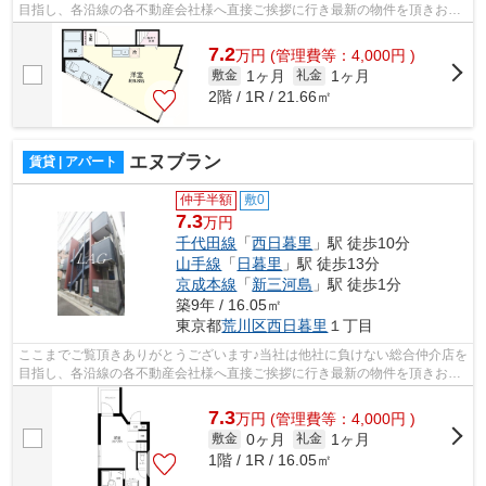
目指し、各沿線の各不動産会社様へ直接ご挨拶に行き最新の物件を頂きお客
様へ提供しております！最新の情報は...
7.2
万
円
(管理費等：4,000円 )
1ヶ月
1ヶ月
敷金
礼金
2階 / 1R / 21.66㎡
エヌブラン
賃貸 | アパート
仲手半額
敷0
7.3
万円
千代田線
「
西日暮里
」駅 徒歩10分
山手線
「
日暮里
」駅 徒歩13分
京成本線
「
新三河島
」駅 徒歩1分
築9年 / 16.05㎡
東京都
荒川区
西日暮里
１丁目
ここまでご覧頂きありがとうございます♪当社は他社に負けない総合仲介店を
目指し、各沿線の各不動産会社様へ直接ご挨拶に行き最新の物件を頂きお客
様へ提供しております！最新の情報は...
7.3
万
円
(管理費等：4,000円 )
0ヶ月
1ヶ月
敷金
礼金
1階 / 1R / 16.05㎡