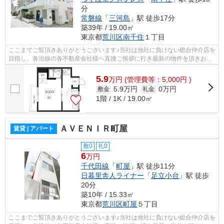
分
常磐線
「
三河島
」駅 徒歩17分
築39年 / 19.00㎡
東京都
荒川区
南千住
１丁目
ここまでご覧頂きありがとうございます♪当社は他社に負けない総合仲介店を
目指し、各沿線の各不動産会社様へ直接ご挨拶に行き最新の物件を頂きお客
様へ提供しております！最新の情報は...
5.9
万
円
(管理費等：5,000円 )
5.9万円
0万円
敷金
礼金
1階 / 1K / 19.00㎡
ＡＶＥＮＩＲ町屋
賃貸 | アパート
敷0
礼0
6
万円
千代田線
「
町屋
」駅 徒歩11分
日暮里舎人ライナー
「
足立小台
」駅 徒歩
20分
築10年 / 15.33㎡
東京都
荒川区
町屋
５丁目
ここまでご覧頂きありがとうございます♪当社は他社に負けない総合仲介店を