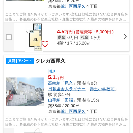
築34年 / 15.20㎡
東京都
荒川区
西尾久
４丁目
ここまでご覧頂きありがとうございます♪当社は他社に負けない総合仲介店を
目指し、各沿線の各不動産会社様へ直接ご挨拶に行き最新の物件を頂きお客
様へ提供しております！最新の情報は...
4.5
万
円
(管理費等：5,000円 )
0万円
1ヶ月
敷金
礼金
4階 / 1R / 15.20㎡
クレガ西尾久
賃貸 | アパート
礼0
5.1
万円
高崎線
「
尾久
」駅 徒歩8分
日暮里舎人ライナー
「
赤土小学校前
」
駅 徒歩17分
山手線
「
田端
」駅 徒歩15分
築38年 / 20.00㎡
東京都
荒川区
西尾久
４丁目
ここまでご覧頂きありがとうございます♪当社は他社に負けない総合仲介店を
目指し、各沿線の各不動産会社様へ直接ご挨拶に行き最新の物件を頂きお客
様へ提供しております！最新の情報は...