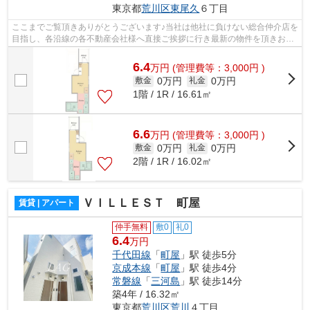
東京都
荒川区
東尾久
６丁目
ここまでご覧頂きありがとうございます♪当社は他社に負けない総合仲介店を
目指し、各沿線の各不動産会社様へ直接ご挨拶に行き最新の物件を頂きお客
様へ提供しております！最新の情報は...
6.4
万
円
(管理費等：3,000円 )
0万円
0万円
敷金
礼金
1階 / 1R / 16.61㎡
6.6
万
円
(管理費等：3,000円 )
0万円
0万円
敷金
礼金
2階 / 1R / 16.02㎡
ＶＩＬＬＥＳＴ 町屋
賃貸 | アパート
仲手無料
敷0
礼0
6.4
万円
千代田線
「
町屋
」駅 徒歩5分
京成本線
「
町屋
」駅 徒歩4分
常磐線
「
三河島
」駅 徒歩14分
築4年 / 16.32㎡
東京都
荒川区
荒川
４丁目