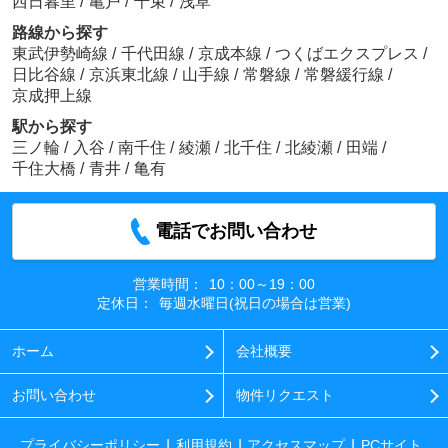
西日暮里
/
亀戸
/
千束
/
浅草
路線から探す
東武伊勢崎線
/
千代田線
/
京成本線
/
つくばエクスプレス
/
日比谷線
/
京浜東北線
/
山手線
/
常磐線
/
常磐緩行線
/
京成押上線
駅から探す
三ノ輪
/
入谷
/
南千住
/
綾瀬
/
北千住
/
北綾瀬
/
田端
/
千住大橋
/
青井
/
亀有
電話でお問い合わせ
営業時間：
10：00～19：00
定休日：
毎週水曜日(祝日の場合は営業)
ホーム
会社概要
お問い合わせ
物件リクエスト
プライバシーポリシー
利用規約
アクセスマップ
PCサイト