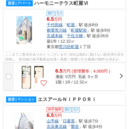
ハーモニーテラス町屋Ⅵ
賃貸 | アパート
敷0
礼0
6.5
万円
千代田線
「
町屋
」駅 徒歩8分
都電荒川線
「
町屋駅前
」駅 徒歩9分
京成本線
「
千住大橋
」駅 徒歩26分
築1年 / 12.32㎡
東京都
荒川区
町屋
１丁目
ここまでご覧頂きありがとうございます♪当社は他社に負けない総合仲介店を
目指し、各沿線の各不動産会社様へ直接ご挨拶に行き最新の物件を頂きお客
様へ提供しております！最新の情報は...
6.5
万
円
(管理費等：4,000円 )
0万円
0ヶ月
敷金
礼金
1階 / 1R / 12.32㎡
エスアールＮＩＰＰＯＲＩ
賃貸 | マンション
仲手無料
敷0
礼0
6.5
万円
山手線
「
日暮里
」駅 徒歩7分
京浜東北線
「
鶯谷
」駅 徒歩4分