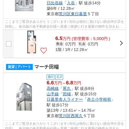
日比谷線
「
入谷
」駅 徒歩14分
築6年 / 12.28㎡
東京都
荒川区
東日暮里
５丁目
ここまでご覧頂きありがとうございます♪当社は他社に負けない総合仲介店を
目指し、各沿線の各不動産会社様へ直接ご挨拶に行き最新の物件を頂きお客
様へ提供しております！最新の情報は...
6.5
万
円
(管理費等：5,000円 )
0万円
0万円
敷金
礼金
1階 / 1R / 12.28㎡
マーチ田端
賃貸 | アパート
敷0
礼0
6.6
6.8
万円～
万円
高崎線
「
尾久
」駅 徒歩8分
山手線
「
田端
」駅 徒歩15分
日暮里舎人ライナー
「
赤土小学校前
」
駅 徒歩17分
築13年 / 13.61㎡～14.76㎡
東京都
荒川区
西尾久
５丁目
ここまでご覧頂きありがとうございます♪当社は他社に負けない総合仲介店を
目指し、各沿線の各不動産会社様へ直接ご挨拶に行き最新の物件を頂きお客