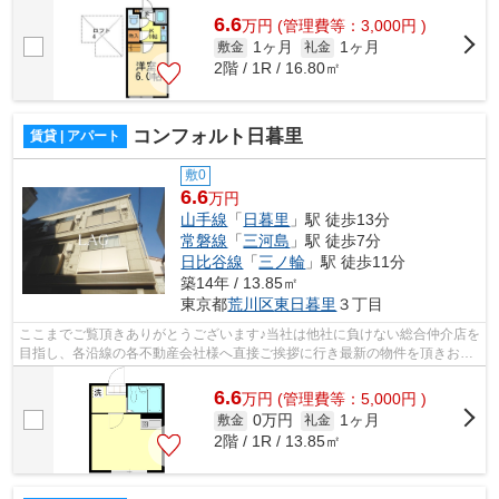
6.6
万
円
(管理費等：3,000円 )
1ヶ月
1ヶ月
敷金
礼金
2階 / 1R / 16.80㎡
コンフォルト日暮里
賃貸 | アパート
敷0
6.6
万円
山手線
「
日暮里
」駅 徒歩13分
常磐線
「
三河島
」駅 徒歩7分
日比谷線
「
三ノ輪
」駅 徒歩11分
築14年 / 13.85㎡
東京都
荒川区
東日暮里
３丁目
ここまでご覧頂きありがとうございます♪当社は他社に負けない総合仲介店を
目指し、各沿線の各不動産会社様へ直接ご挨拶に行き最新の物件を頂きお客
様へ提供しております！最新の情報は...
6.6
万
円
(管理費等：5,000円 )
0万円
1ヶ月
敷金
礼金
2階 / 1R / 13.85㎡