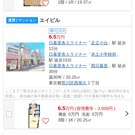
1階 / 1R / 19.37㎡
エイビル
賃貸 | マンション
敷0
礼0
6.5
万円
日暮里舎人ライナー
「
足立小台
」駅 徒歩
12分
日暮里舎人ライナー
「
赤土小学校前
」
駅 徒歩15分
日暮里舎人ライナー
「
西日暮里
」駅 徒歩
30分
築30年 / 20.25㎡
東京都
荒川区
西尾久
２丁目
ここまでご覧頂きありがとうございます♪当社は他社に負けない総合仲介店を
目指し、各沿線の各不動産会社様へ直接ご挨拶に行き最新の物件を頂きお客
様へ提供しております！最新の情報は...
6.5
万
円
(管理費等：3,000円 )
0万円
0万円
敷金
礼金
3階 / 1K / 20.25㎡