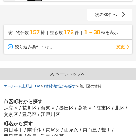
次の30件へ
157
172
1～30
該当物件数
棟
空き数
件
棟を表示
変更
絞り込み条件：
なし
ページトップへ
エールーム上野店TOP
>
(賃貸)地域から探す
>
荒川区の賃貸
市区町村から探す
足立区
/
荒川区
/
台東区
/
墨田区
/
葛飾区
/
江東区
/
北区
/
文京区
/
豊島区
/
江戸川区
町名から探す
東日暮里
/
南千住
/
東尾久
/
西尾久
/
東向島
/
荒川
/