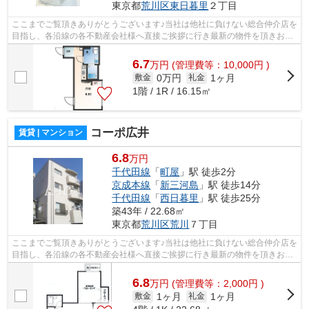
東京都
荒川区
東日暮里
２丁目
ここまでご覧頂きありがとうございます♪当社は他社に負けない総合仲介店を
目指し、各沿線の各不動産会社様へ直接ご挨拶に行き最新の物件を頂きお客
様へ提供しております！最新の情報は...
6.7
万
円
(管理費等：10,000円 )
0万円
1ヶ月
敷金
礼金
1階 / 1R / 16.15㎡
コーポ広井
賃貸 | マンション
6.8
万円
千代田線
「
町屋
」駅 徒歩2分
京成本線
「
新三河島
」駅 徒歩14分
千代田線
「
西日暮里
」駅 徒歩25分
築43年 / 22.68㎡
東京都
荒川区
荒川
７丁目
ここまでご覧頂きありがとうございます♪当社は他社に負けない総合仲介店を
目指し、各沿線の各不動産会社様へ直接ご挨拶に行き最新の物件を頂きお客
様へ提供しております！最新の情報は...
6.8
万
円
(管理費等：2,000円 )
1ヶ月
1ヶ月
敷金
礼金