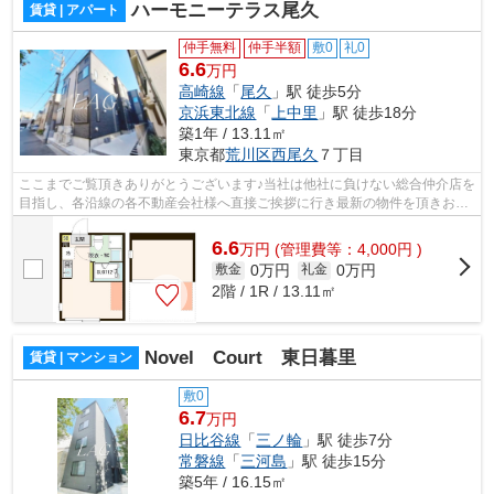
ハーモニーテラス尾久
賃貸 | アパート
仲手無料
仲手半額
敷0
礼0
6.6
万円
高崎線
「
尾久
」駅 徒歩5分
京浜東北線
「
上中里
」駅 徒歩18分
築1年 / 13.11㎡
東京都
荒川区
西尾久
７丁目
ここまでご覧頂きありがとうございます♪当社は他社に負けない総合仲介店を
目指し、各沿線の各不動産会社様へ直接ご挨拶に行き最新の物件を頂きお客
様へ提供しております！最新の情報は...
6.6
万
円
(管理費等：4,000円 )
0万円
0万円
敷金
礼金
2階 / 1R / 13.11㎡
Novel Court 東日暮里
賃貸 | マンション
敷0
6.7
万円
日比谷線
「
三ノ輪
」駅 徒歩7分
常磐線
「
三河島
」駅 徒歩15分
築5年 / 16.15㎡