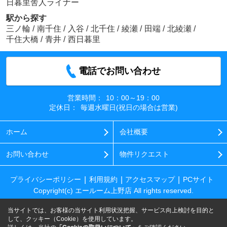
日暮里舎人ライナー
駅から探す
三ノ輪
/
南千住
/
入谷
/
北千住
/
綾瀬
/
田端
/
北綾瀬
/
千住大橋
/
青井
/
西日暮里
電話でお問い合わせ
営業時間：
10：00～19：00
定休日：
毎週水曜日(祝日の場合は営業)
ホーム
会社概要
お問い合わせ
物件リクエスト
プライバシーポリシー
利用規約
アクセスマップ
PCサイト
Copyright(c) エールーム上野店 All rights reserved.
当サイトでは、お客様の当サイト利用状況把握、サービス向上検討を目的と
して、クッキー（Cookie）を使用しています。