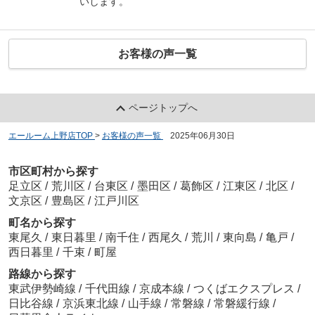
いします。
お客様の声一覧
ページトップへ
エールーム上野店TOP
>
お客様の声一覧
>
2025年06月30日
市区町村から探す
足立区
/
荒川区
/
台東区
/
墨田区
/
葛飾区
/
江東区
/
北区
/
文京区
/
豊島区
/
江戸川区
町名から探す
東尾久
/
東日暮里
/
南千住
/
西尾久
/
荒川
/
東向島
/
亀戸
/
西日暮里
/
千束
/
町屋
路線から探す
東武伊勢崎線
/
千代田線
/
京成本線
/
つくばエクスプレス
/
日比谷線
/
京浜東北線
/
山手線
/
常磐線
/
常磐緩行線
/