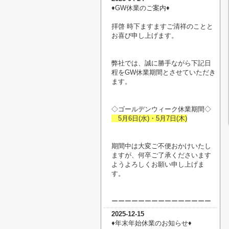
♦︎GW休業のご案内♦︎
拝啓 時下ますますご清祥のことと
お喜び申し上げます。
弊社では、誠に勝手ながら下記日
程をGW休業期間とさせていただき
ます。
◇ゴールデンウィーク休業期間◇
5月6日(水)・5月7日(木)
期間中は大変ご不便おかけいたし
ますが、何卒ご了承くださいます
ようよろしくお願い申し上げま
す。
ーーーーーーーーーーーーーーー
2025-12-15
♦︎年末年始休業のお知らせ♦︎