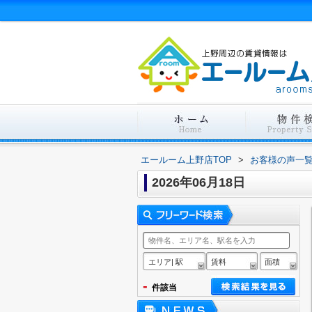
エールーム上野店TOP
>
お客様の声一
2026年06月18日
エリア| 駅
賃料
面積
-
件該当