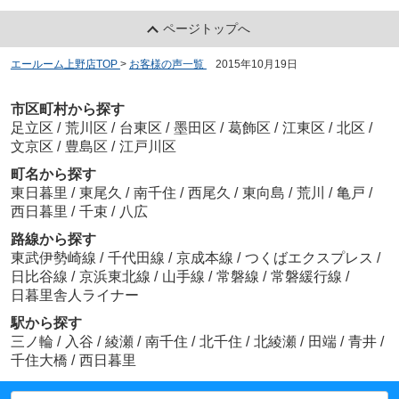
ページトップへ
エールーム上野店TOP
>
お客様の声一覧
>
2015年10月19日
市区町村から探す
足立区
/
荒川区
/
台東区
/
墨田区
/
葛飾区
/
江東区
/
北区
/
文京区
/
豊島区
/
江戸川区
町名から探す
東日暮里
/
東尾久
/
南千住
/
西尾久
/
東向島
/
荒川
/
亀戸
/
西日暮里
/
千束
/
八広
路線から探す
東武伊勢崎線
/
千代田線
/
京成本線
/
つくばエクスプレス
/
日比谷線
/
京浜東北線
/
山手線
/
常磐線
/
常磐緩行線
/
日暮里舎人ライナー
駅から探す
三ノ輪
/
入谷
/
綾瀬
/
南千住
/
北千住
/
北綾瀬
/
田端
/
青井
/
千住大橋
/
西日暮里