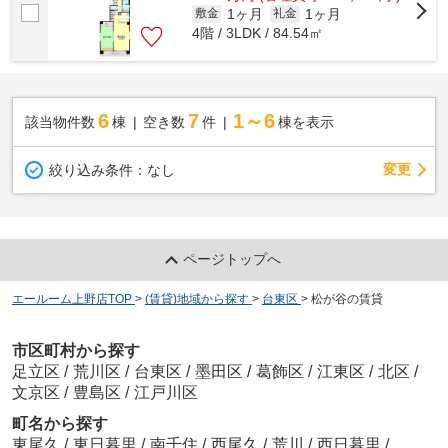
1ヶ月
1ヶ月
敷金
礼金
4階 / 3LDK / 84.54㎡
6
7
1～6
該当物件数
棟
空き数
件
棟を表示
変更
絞り込み条件：
なし
ページトップへ
エールーム上野店TOP
>
(賃貸)地域から探す
>
台東区
>
松が谷の賃貸
市区町村から探す
足立区
/
荒川区
/
台東区
/
墨田区
/
葛飾区
/
江東区
/
北区
/
文京区
/
豊島区
/
江戸川区
町名から探す
東尾久
/
東日暮里
/
南千住
/
西尾久
/
荒川
/
西日暮里
/