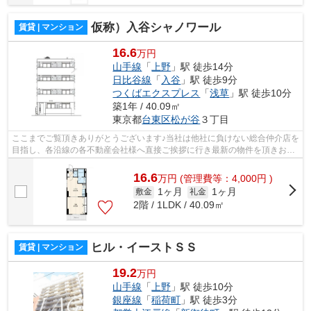
仮称）入谷シャノワール
賃貸 | マンション
16.6
万円
山手線
「
上野
」駅 徒歩14分
日比谷線
「
入谷
」駅 徒歩9分
つくばエクスプレス
「
浅草
」駅 徒歩10分
築1年 / 40.09㎡
東京都
台東区
松が谷
３丁目
ここまでご覧頂きありがとうございます♪当社は他社に負けない総合仲介店を
目指し、各沿線の各不動産会社様へ直接ご挨拶に行き最新の物件を頂きお客
様へ提供しております！最新の情報は...
16.6
万
円
(管理費等：4,000円 )
1ヶ月
1ヶ月
敷金
礼金
2階 / 1LDK / 40.09㎡
ヒル・イーストＳＳ
賃貸 | マンション
19.2
万円
山手線
「
上野
」駅 徒歩10分
銀座線
「
稲荷町
」駅 徒歩3分