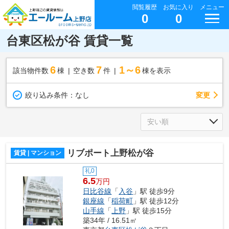
閲覧履歴
お気に入り
メニュー
0
0
台東区松が谷 賃貸一覧
6
7
1～6
該当物件数
棟
空き数
件
棟を表示
変更
絞り込み条件：
なし
リブポート上野松が谷
賃貸 | マンション
礼0
6.5
万円
日比谷線
「
入谷
」駅 徒歩9分
銀座線
「
稲荷町
」駅 徒歩12分
山手線
「
上野
」駅 徒歩15分
築34年 / 16.51㎡