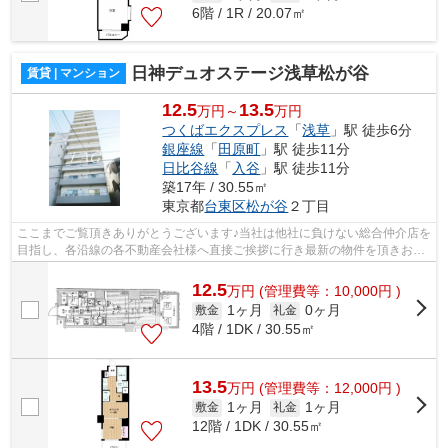
6階 / 1R / 20.07㎡
日神デュオステージ浅草松が谷
賃貸 | マンション
12.5
13.5
万円～
万円
つくばエクスプレス
「
浅草
」駅 徒歩6分
銀座線
「
田原町
」駅 徒歩11分
日比谷線
「
入谷
」駅 徒歩11分
築17年 / 30.55㎡
東京都
台東区
松が谷
２丁目
ここまでご覧頂きありがとうございます♪当社は他社に負けない総合仲介店を
目指し、各沿線の各不動産会社様へ直接ご挨拶に行き最新の物件を頂きお客
様へ提供しております！最新の情報は...
12.5
万
円
(管理費等：10,000円 )
1ヶ月
0ヶ月
敷金
礼金
4階 / 1DK / 30.55㎡
13.5
万
円
(管理費等：12,000円 )
1ヶ月
1ヶ月
敷金
礼金
12階 / 1DK / 30.55㎡