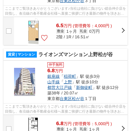
東京都
台東区
松が谷
３丁目
ここまでご覧頂きありがとうございます♪当社は他社に負けない総合仲介店を
目指し、各沿線の各不動産会社様へ直接ご挨拶に行き最新の物件を頂きお客
様へ提供しております！最新の情報は...
6.5
万
円
(管理費等：4,000円 )
1ヶ月
0万円
敷金
礼金
2階 / 1R / 16.51㎡
ライオンズマンション上野松が谷
賃貸 | マンション
仲手無料
6.8
万円
銀座線
「
稲荷町
」駅 徒歩3分
山手線
「
上野
」駅 徒歩10分
都営大江戸線
「
新御徒町
」駅 徒歩12分
築38年 / 20.07㎡
東京都
台東区
松が谷
１丁目
ここまでご覧頂きありがとうございます♪当社は他社に負けない総合仲介店を
目指し、各沿線の各不動産会社様へ直接ご挨拶に行き最新の物件を頂きお客
様へ提供しております！最新の情報は...
6.8
万
円
(管理費等：5,000円 )
1ヶ月
1ヶ月
敷金
礼金