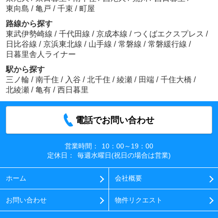
東向島
/
亀戸
/
千束
/
町屋
路線から探す
東武伊勢崎線
/
千代田線
/
京成本線
/
つくばエクスプレス
/
日比谷線
/
京浜東北線
/
山手線
/
常磐線
/
常磐緩行線
/
日暮里舎人ライナー
駅から探す
三ノ輪
/
南千住
/
入谷
/
北千住
/
綾瀬
/
田端
/
千住大橋
/
北綾瀬
/
亀有
/
西日暮里
電話でお問い合わせ
営業時間：
10：00～19：00
定休日：
毎週水曜日(祝日の場合は営業)
ホーム
会社概要
お問い合わせ
物件リクエスト