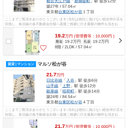
都営大江戸線
「
新御徒町
」駅 徒歩12分
築27年 / 57.04㎡
東京都
台東区
松が谷
１丁目
ここまでご覧頂きありがとうございます♪当社は他社に負けない総合仲介店を
目指し、各沿線の各不動産会社様へ直接ご挨拶に行き最新の物件を頂きお客
様へ提供しております！最新の情報は...
19.2
万
円
(管理費等：10,000円 )
19.2万円
19.2万円
敷金
礼金
8階 / 2LDK / 57.04㎡
マルソ松が谷
賃貸 | マンション
21.7
万円
日比谷線
「
入谷
」駅 徒歩6分
山手線
「
上野
」駅 徒歩12分
銀座線
「
稲荷町
」駅 徒歩14分
築24年 / 84.54㎡
東京都
台東区
松が谷
４丁目
ここまでご覧頂きありがとうございます♪当社は他社に負けない総合仲介店を
目指し、各沿線の各不動産会社様へ直接ご挨拶に行き最新の物件を頂きお客
様へ提供しております！最新の情報は...
21.7
万
円
(管理費等：10,000円 )