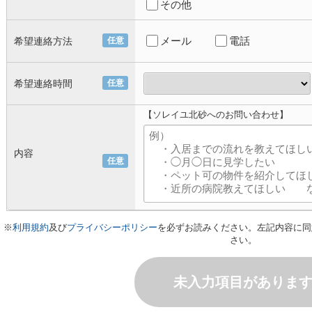
その他
メール
電話
希望連絡方法
任意
希望連絡時間
任意
【ソレイユ北砂へのお問い合わせ】
内容
任意
※
利用規約
及び
プライバシーポリシー
を必ずお読みください。左記内容に同
さい。
未入力項目がありま