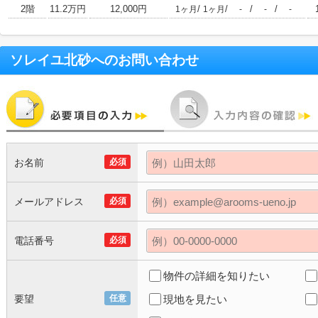
2階
11.2万円
12,000円
/
/
/
/
1ヶ月
1ヶ月
-
-
-
ソレイユ北砂
へのお問い合わせ
お名前
必須
メールアドレス
必須
電話番号
必須
物件の詳細を知りたい
要望
任意
現地を見たい