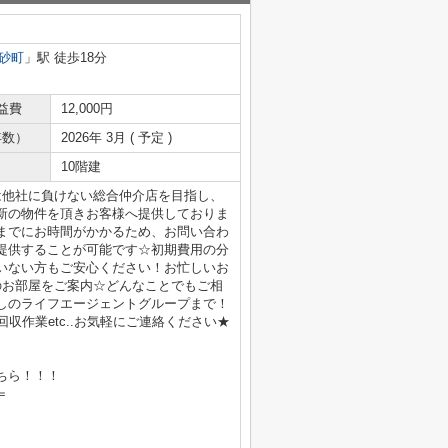
砂町
」駅 徒歩18分
益費
12,000円
年数）
2026年 3月 ( 予定 )
10階建
は他社に負けない総合仲介店を目指し、
新の物件を頂きお客様へ提供しておりま
までにお時間がかかるため、お問い合わ
提供することが可能です☆初期費用の分
いない方もご安心ください！お忙しいお
のお部屋をご案内☆どんなことでもご相
しのライフエージェントグループまで！
収作業etc..お気軽にご連絡ください★
ちら！！！
＝