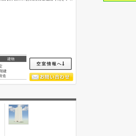
建物
空室情報へ
定
0階建
骨造