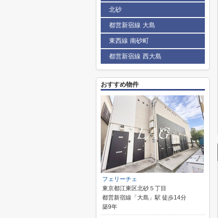
北砂
都営新宿線 大島
東西線 南砂町
都営新宿線 西大島
おすすめ物件
フェリーチェ
東京都江東区北砂５丁目
都営新宿線「大島」駅 徒歩14分
築9年