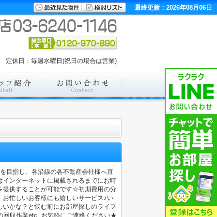
最終更新：2026年08月06日
00 定休日：毎週水曜日(祝日の場合は営業)
店を目指し、各沿線の各不動産会社様へ直
はインターネットに掲載されるまでにお時
を提供することが可能です☆初期費用の分
！お忙しいお客様にも嬉しいサービス♪い
しいかな？と悩む前にお部屋探しのライフ
収作業etc..お気軽にご連絡ください★