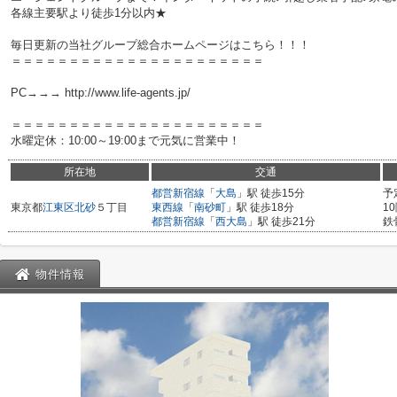
各線主要駅より徒歩1分以内★
毎日更新の当社グループ総合ホームページはこちら！！！
＝＝＝＝＝＝＝＝＝＝＝＝＝＝＝＝＝＝＝＝＝＝
PC→→→ http://www.life-agents.jp/
＝＝＝＝＝＝＝＝＝＝＝＝＝＝＝＝＝＝＝＝＝＝
水曜定休：10:00～19:00まで元気に営業中！
所在地
交通
都営新宿線
「
大島
」駅 徒歩15分
予
東京都
江東区
北砂
５丁目
東西線
「
南砂町
」駅 徒歩18分
1
都営新宿線
「
西大島
」駅 徒歩21分
鉄
物件情報