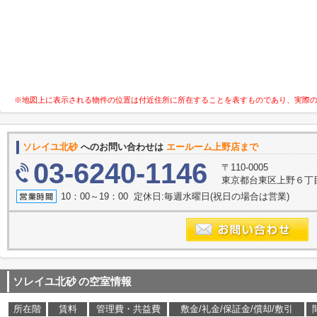
※地図上に表示される物件の位置は付近住所に所在することを表すものであり、実際
ソレイユ北砂
へのお問い合わせは
エールーム上野店まで
03-6240-1146
〒110-0005
東京都台東区上野６丁目7
10：00～19：00 定休日:毎週水曜日(祝日の場合は営業)
ソレイユ北砂
の空室情報
所在階
賃料
管理費・共益費
敷金/礼金/保証金/償却/敷引