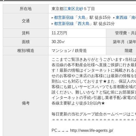
所在地
東京都
江東区
北砂
５丁目
都営新宿線
「
大島
」駅 徒歩15分
東西線
「
南
交通
都営新宿線
「
西大島
」駅 徒歩21分
賃料
11.2万円
管理費・共
面積
30.20㎡
築年月（築
種別/構造
マンション / 鉄骨造
階建
ここまでご覧頂きありがとうございます♪当社
各沿線の各不動産会社様へ直接ご挨拶に行き最
す！最新の情報はインターネットに掲載される
せのお客様やご来店のお客様には最新の情報を
割払いにも対応しております★また、保証人の
客様にも嬉しいサービス♪いつでも首都圏全域
談ください。難しいかな？と悩む前にお部屋探
インターネットの手続♪引越し業者手配♪家電の回
備考
各線主要駅より徒歩1分以内★
毎日更新の当社グループ総合ホームページはこ
＝＝＝＝＝＝＝＝＝＝＝＝＝＝＝＝＝＝＝＝＝
PC→→→ http://www.life-agents.jp/