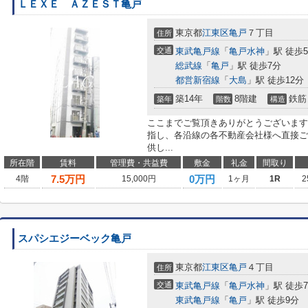
ＬＥＸＥ ＡＺＥＳＴ亀戸
東京都
江東区
亀戸
７丁目
住所
交通
東武亀戸線
「
亀戸水神
」駅 徒歩
総武線
「
亀戸
」駅 徒歩7分
都営新宿線
「
大島
」駅 徒歩12分
築14年
8階建
鉄筋
築年
階数
構造
ここまでご覧頂きありがとうございます
指し、各沿線の各不動産会社様へ直接ご
供し...
所在階
賃料
管理費・共益費
敷金
礼金
間取り
7.5
万円
0万円
4階
15,000円
1ヶ月
1R
2
スパシエジーベック亀戸
東京都
江東区
亀戸
４丁目
住所
交通
東武亀戸線
「
亀戸水神
」駅 徒歩
東武亀戸線
「
亀戸
」駅 徒歩9分