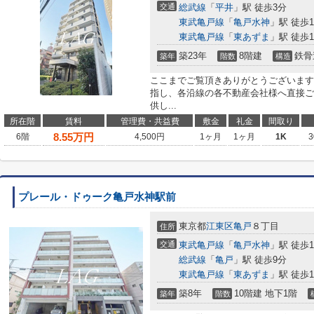
交通
総武線
「
平井
」駅 徒歩3分
東武亀戸線
「
亀戸水神
」駅 徒歩1
東武亀戸線
「
東あずま
」駅 徒歩1
築23年
8階建
鉄骨
築年
階数
構造
ここまでご覧頂きありがとうございます
指し、各沿線の各不動産会社様へ直接ご
供し...
所在階
賃料
管理費・共益費
敷金
礼金
間取り
8.55
万円
6階
4,500円
1ヶ月
1ヶ月
1K
3
プレール・ドゥーク亀戸水神駅前
東京都
江東区
亀戸
８丁目
住所
交通
東武亀戸線
「
亀戸水神
」駅 徒歩
総武線
「
亀戸
」駅 徒歩9分
東武亀戸線
「
東あずま
」駅 徒歩1
築8年
10階建 地下1階
築年
階数