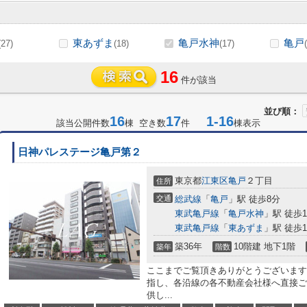
東あずま
亀戸水神
亀戸
(27)
(18)
(17)
16
件が該当
並び順：
16
17
1-16
該当公開件数
棟 空き数
件
棟表示
日神パレステージ亀戸第２
東京都
江東区
亀戸
２丁目
住所
交通
総武線
「
亀戸
」駅 徒歩8分
東武亀戸線
「
亀戸水神
」駅 徒歩1
東武亀戸線
「
東あずま
」駅 徒歩1
築36年
10階建 地下1階
築年
階数
ここまでご覧頂きありがとうございます
指し、各沿線の各不動産会社様へ直接ご
供し...