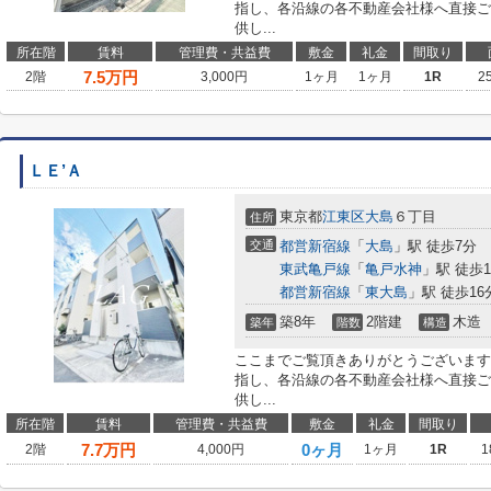
指し、各沿線の各不動産会社様へ直接ご
供し...
所在階
賃料
管理費・共益費
敷金
礼金
間取り
7.5
万円
2階
3,000円
1ヶ月
1ヶ月
1R
2
ＬＥ’Ａ
東京都
江東区
大島
６丁目
住所
交通
都営新宿線
「
大島
」駅 徒歩7分
東武亀戸線
「
亀戸水神
」駅 徒歩1
都営新宿線
「
東大島
」駅 徒歩16
築8年
2階建
木造
築年
階数
構造
ここまでご覧頂きありがとうございます
指し、各沿線の各不動産会社様へ直接ご
供し...
所在階
賃料
管理費・共益費
敷金
礼金
間取り
7.7
万円
0ヶ月
2階
4,000円
1ヶ月
1R
1