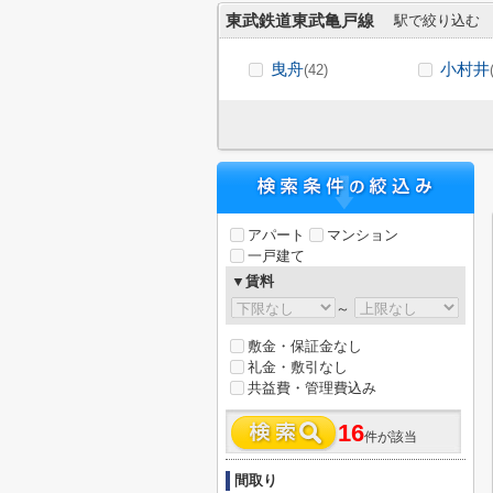
東武鉄道東武亀戸線
駅で絞り込む
曳舟
小村井
(42)
アパート
マンション
一戸建て
▼賃料
～
敷金・保証金なし
礼金・敷引なし
共益費・管理費込み
16
件が該当
間取り