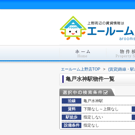
エールーム上野店TOP
>
(賃貸)路線・
亀戸水神駅物件一覧
沿線
亀戸水神駅
賃料
下限なし～上限なし
駅徒歩
指定しない
設備条件
指定なし