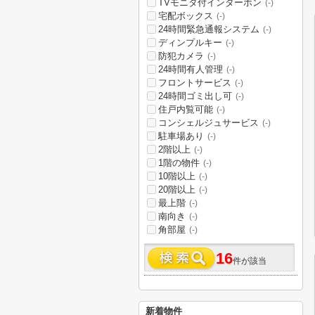
TVモニタ付インターホン
(-)
宅配ボックス
(-)
24時間緊急通報システム
(-)
ディンプルキー
(-)
防犯カメラ
(-)
24時間有人管理
(-)
フロントサービス
(-)
24時間ゴミ出し可
(-)
住戸内覧可能
(-)
コンシェルジュサービス
(-)
駐車場あり
(-)
2階以上
(-)
1階の物件
(-)
10階以上
(-)
20階以上
(-)
最上階
(-)
南向き
(-)
角部屋
(-)
16
件が該当
新着物件