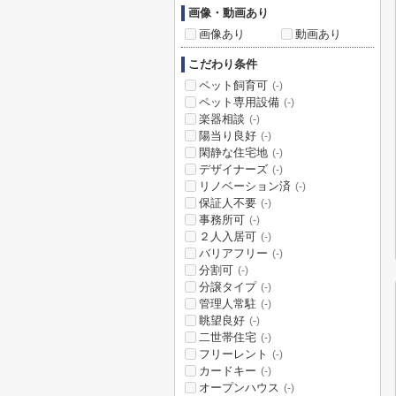
画像・動画あり
画像あり
動画あり
こだわり条件
ペット飼育可
(-)
ペット専用設備
(-)
楽器相談
(-)
陽当り良好
(-)
閑静な住宅地
(-)
デザイナーズ
(-)
リノベーション済
(-)
保証人不要
(-)
事務所可
(-)
２人入居可
(-)
バリアフリー
(-)
分割可
(-)
分譲タイプ
(-)
管理人常駐
(-)
眺望良好
(-)
二世帯住宅
(-)
フリーレント
(-)
カードキー
(-)
オープンハウス
(-)