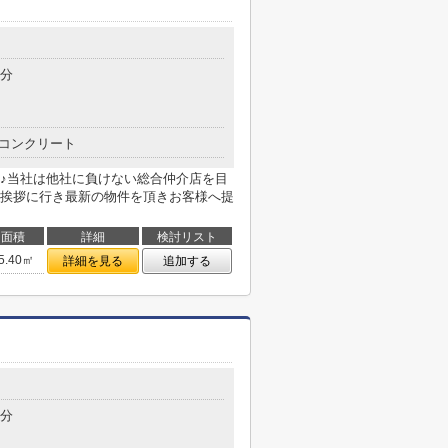
5分
コンクリート
♪当社は他社に負けない総合仲介店を目
挨拶に行き最新の物件を頂きお客様へ提
面積
詳細
検討リスト
5.40㎡
詳細を見る
追加する
7分