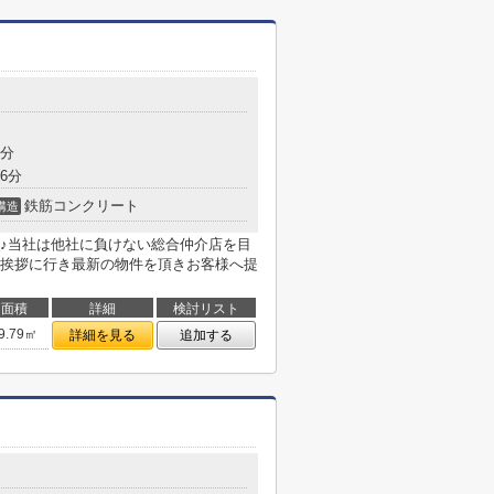
8分
6分
鉄筋コンクリート
構造
♪当社は他社に負けない総合仲介店を目
挨拶に行き最新の物件を頂きお客様へ提
面積
詳細
検討リスト
9.79㎡
詳細を見る
追加する