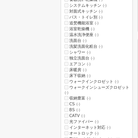
システムキッチン
(-)
対面式キッチン
(-)
バス・トイレ別
(-)
追焚機能浴室
(-)
浴室乾燥機
(-)
温水洗浄便座
(-)
洗面台
(-)
洗髪洗面化粧台
(-)
シャワー
(-)
独立洗面台
(-)
エアコン
(-)
床暖房
(-)
床下収納
(-)
ウォークインクロゼット
(-)
ウォークインシューズクロゼット
(-)
収納豊富
(-)
CS
(-)
BS
(-)
CATV
(-)
光ファイバー
(-)
インターネット対応
(-)
オートロック
(-)