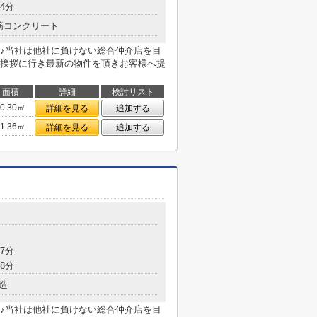
4分
筋コンクリート
♪当社は他社に負けない総合仲介店を目
挨拶に行き最新の物件を頂きお客様へ提
面積
詳細
検討リスト
20.30㎡
詳細を見る
追加する
21.36㎡
詳細を見る
追加する
7分
8分
造
♪当社は他社に負けない総合仲介店を目