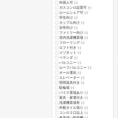
外国人可
(-)
ガスコンロ設置可
(-)
ルームシェア可
(-)
学生向け
(-)
カップル向け
(-)
女性向け
(-)
ファミリー向け
(-)
室内洗濯機置場
(-)
フローリング
(-)
ロフト付き
(-)
メゾネット
(-)
ベランダ
(-)
バルコニー
(-)
ルーフバルコニー
(-)
オール電化
(-)
エレベーター
(-)
照明器具付き
(-)
駐輪場
(-)
バイク置場あり
(-)
家具・家電付き
(-)
洗濯機置場有
(-)
外観タイル張り
(-)
コンロ２口以上
(-)
食器洗い乾燥機
(-)