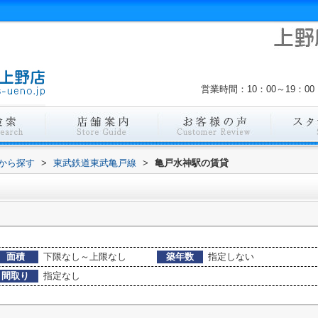
営業時間：10：00～19：
駅から探す
>
東武鉄道東武亀戸線
>
亀戸水神駅の賃貸
面積
下限なし～上限なし
築年数
指定しない
間取り
指定なし