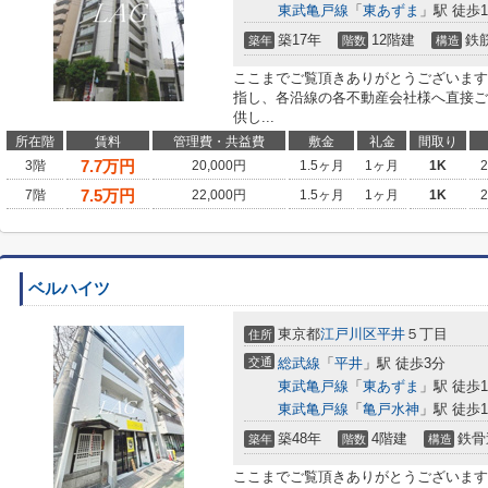
東武亀戸線
「
東あずま
」駅 徒歩1
築17年
12階建
鉄
築年
階数
構造
ここまでご覧頂きありがとうございます
指し、各沿線の各不動産会社様へ直接ご
供し...
所在階
賃料
管理費・共益費
敷金
礼金
間取り
7.7
万円
3階
20,000円
1.5ヶ月
1ヶ月
1K
7.5
万円
7階
22,000円
1.5ヶ月
1ヶ月
1K
ベルハイツ
東京都
江戸川区
平井
５丁目
住所
交通
総武線
「
平井
」駅 徒歩3分
東武亀戸線
「
東あずま
」駅 徒歩1
東武亀戸線
「
亀戸水神
」駅 徒歩1
築48年
4階建
鉄骨
築年
階数
構造
ここまでご覧頂きありがとうございます