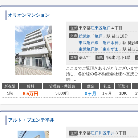
オリオンマンション
東京都
江東区
亀戸
４丁目
住所
交通
総武線
「
亀戸
」駅 徒歩10分
東武亀戸線
「
亀戸水神
」駅 徒歩
東武亀戸線
「
東あずま
」駅 徒歩1
築37年
7階建 地下1階
築年
階数
ここまでご覧頂きありがとうございます
指し、各沿線の各不動産会社様へ直接ご
供し...
所在階
賃料
管理費・共益費
敷金
礼金
間取り
8.5
万円
0ヶ月
5階
5,000円
1ヶ月
1DK
2
アルト・プエンテ平井
東京都
江戸川区
平井
３丁目
住所