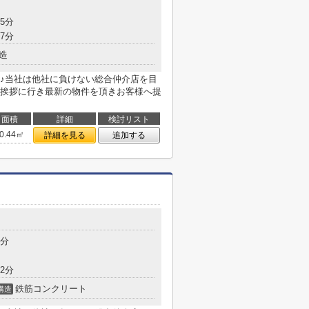
5分
7分
造
♪当社は他社に負けない総合仲介店を目
挨拶に行き最新の物件を頂きお客様へ提
面積
詳細
検討リスト
0.44㎡
詳細を見る
追加する
1分
2分
鉄筋コンクリート
構造