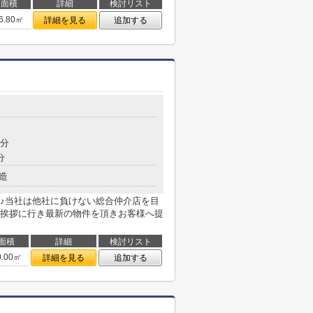
面積
詳細
検討リスト
6.80㎡
詳細を見る
追加する
8分
分
造
♪当社は他社に負けない総合仲介店を目
挨拶に行き最新の物件を頂きお客様へ提
面積
詳細
検討リスト
0.00㎡
詳細を見る
追加する