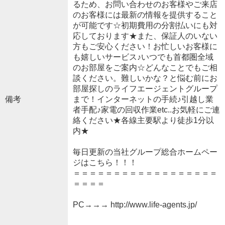
るため、お問い合わせのお客様やご来店
のお客様には最新の情報を提供すること
が可能です☆初期費用の分割払いにも対
応しております★また、保証人のいない
方もご安心ください！お忙しいお客様に
も嬉しいサービス♪いつでも首都圏全域
のお部屋をご案内☆どんなことでもご相
談ください。難しいかな？と悩む前にお
部屋探しのライフエージェントグループ
備考
まで！インターネットの手続♪引越し業
者手配♪家電の回収作業etc..お気軽にご連
絡ください★各線主要駅より徒歩1分以
内★
毎日更新の当社グループ総合ホームペー
ジはこちら！！！
＝＝＝＝＝＝＝＝＝＝＝＝＝＝＝＝＝＝
＝＝＝＝
PC→→→ http://www.life-agents.jp/