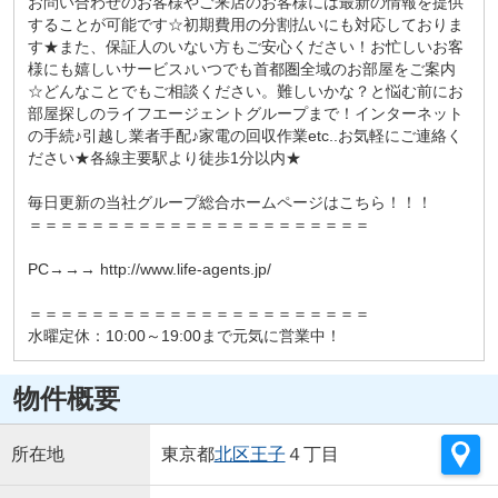
お問い合わせのお客様やご来店のお客様には最新の情報を提供
することが可能です☆初期費用の分割払いにも対応しておりま
す★また、保証人のいない方もご安心ください！お忙しいお客
様にも嬉しいサービス♪いつでも首都圏全域のお部屋をご案内
☆どんなことでもご相談ください。難しいかな？と悩む前にお
部屋探しのライフエージェントグループまで！インターネット
の手続♪引越し業者手配♪家電の回収作業etc..お気軽にご連絡く
ださい★各線主要駅より徒歩1分以内★
毎日更新の当社グループ総合ホームページはこちら！！！
＝＝＝＝＝＝＝＝＝＝＝＝＝＝＝＝＝＝＝＝＝＝
PC→→→ http://www.life-agents.jp/
＝＝＝＝＝＝＝＝＝＝＝＝＝＝＝＝＝＝＝＝＝＝
水曜定休：10:00～19:00まで元気に営業中！
物件概要
所在地
東京都
北区
王子
４丁目