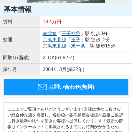
基本情報
賃料
18.4万円
南北線
「
王子神谷
」駅 徒歩3分
交通
京浜東北線
「
王子
」駅 徒歩12分
京浜東北線
「
東十条
」駅 徒歩15分
間取り(面積)
2LDK(61.92㎡)
築年月
2004年 3月(築22年)
お問い合わせ(無料)
ここまでご覧頂きありがとうございます♪当社は他社に負けな
い総合仲介店を目指し、各沿線の各不動産会社様へ直接ご挨拶
に行き最新の物件を頂きお客様へ提供しております！最新の情
報はインターネットに掲載されるまでにお時間がかかるため、