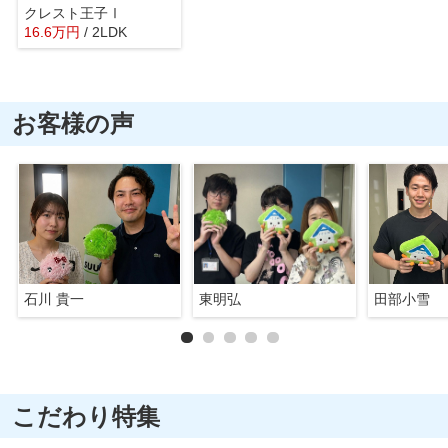
クレスト王子Ⅰ
16.6
万
円
/ 2LDK
お客様の声
石川 貴一
東明弘
田部小雪
こだわり特集