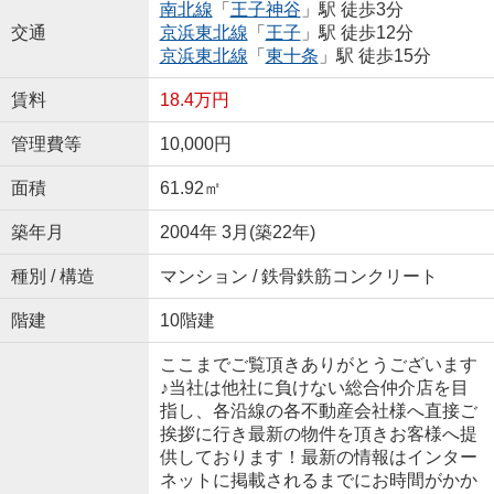
南北線
「
王子神谷
」駅 徒歩3分
交通
京浜東北線
「
王子
」駅 徒歩12分
京浜東北線
「
東十条
」駅 徒歩15分
賃料
18.4万円
管理費等
10,000円
面積
61.92㎡
築年月
2004年 3月(築22年)
種別 / 構造
マンション / 鉄骨鉄筋コンクリート
階建
10階建
ここまでご覧頂きありがとうございます
♪当社は他社に負けない総合仲介店を目
指し、各沿線の各不動産会社様へ直接ご
挨拶に行き最新の物件を頂きお客様へ提
供しております！最新の情報はインター
ネットに掲載されるまでにお時間がかか