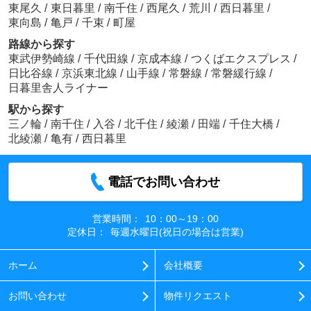
東尾久
/
東日暮里
/
南千住
/
西尾久
/
荒川
/
西日暮里
/
東向島
/
亀戸
/
千束
/
町屋
路線から探す
東武伊勢崎線
/
千代田線
/
京成本線
/
つくばエクスプレス
/
日比谷線
/
京浜東北線
/
山手線
/
常磐線
/
常磐緩行線
/
日暮里舎人ライナー
駅から探す
三ノ輪
/
南千住
/
入谷
/
北千住
/
綾瀬
/
田端
/
千住大橋
/
北綾瀬
/
亀有
/
西日暮里
電話でお問い合わせ
営業時間：
10：00～19：00
定休日：
毎週水曜日(祝日の場合は営業)
ホーム
会社概要
お問い合わせ
物件リクエスト