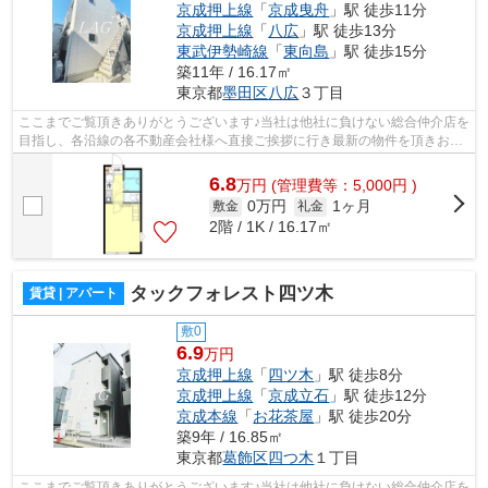
京成押上線
「
京成曳舟
」駅 徒歩11分
京成押上線
「
八広
」駅 徒歩13分
東武伊勢崎線
「
東向島
」駅 徒歩15分
築11年 / 16.17㎡
東京都
墨田区
八広
３丁目
ここまでご覧頂きありがとうございます♪当社は他社に負けない総合仲介店を
目指し、各沿線の各不動産会社様へ直接ご挨拶に行き最新の物件を頂きお客
様へ提供しております！最新の情報は...
6.8
万
円
(管理費等：5,000円 )
0万円
1ヶ月
敷金
礼金
2階 / 1K / 16.17㎡
タックフォレスト四ツ木
賃貸 | アパート
敷0
6.9
万円
京成押上線
「
四ツ木
」駅 徒歩8分
京成押上線
「
京成立石
」駅 徒歩12分
京成本線
「
お花茶屋
」駅 徒歩20分
築9年 / 16.85㎡
東京都
葛飾区
四つ木
１丁目
ここまでご覧頂きありがとうございます♪当社は他社に負けない総合仲介店を