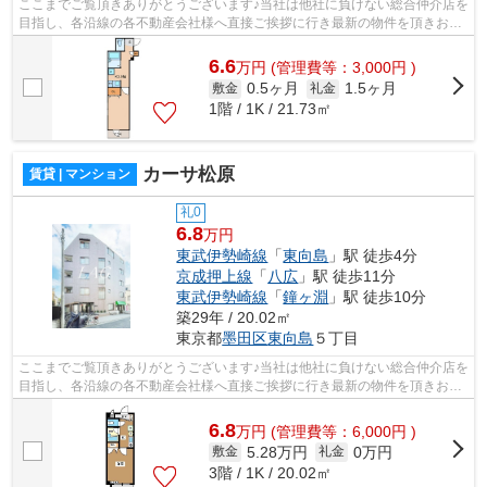
ここまでご覧頂きありがとうございます♪当社は他社に負けない総合仲介店を
目指し、各沿線の各不動産会社様へ直接ご挨拶に行き最新の物件を頂きお客
様へ提供しております！最新の情報は...
6.6
万
円
(管理費等：3,000円 )
0.5ヶ月
1.5ヶ月
敷金
礼金
1階 / 1K / 21.73㎡
カーサ松原
賃貸 | マンション
礼0
6.8
万円
東武伊勢崎線
「
東向島
」駅 徒歩4分
京成押上線
「
八広
」駅 徒歩11分
東武伊勢崎線
「
鐘ヶ淵
」駅 徒歩10分
築29年 / 20.02㎡
東京都
墨田区
東向島
５丁目
ここまでご覧頂きありがとうございます♪当社は他社に負けない総合仲介店を
目指し、各沿線の各不動産会社様へ直接ご挨拶に行き最新の物件を頂きお客
様へ提供しております！最新の情報は...
6.8
万
円
(管理費等：6,000円 )
5.28万円
0万円
敷金
礼金
3階 / 1K / 20.02㎡