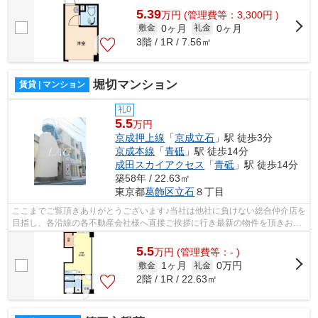
5.39
万
円
(管理費等：3,300円 )
0ヶ月
0ヶ月
敷金
礼金
3階 / 1R / 7.56㎡
堀切マンション
賃貸 | マンション
礼0
5.5
万円
京成押上線
「
京成立石
」駅 徒歩3分
京成本線
「
青砥
」駅 徒歩14分
成田スカイアクセス
「
青砥
」駅 徒歩14分
築58年 / 22.63㎡
東京都
葛飾区
立石
８丁目
ここまでご覧頂きありがとうございます♪当社は他社に負けない総合仲介店を
目指し、各沿線の各不動産会社様へ直接ご挨拶に行き最新の物件を頂きお客
様へ提供しております！最新の情報は...
5.5
万
円
(管理費等：- )
1ヶ月
0万円
敷金
礼金
2階 / 1R / 22.63㎡