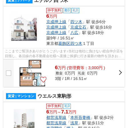
エテルノ四つ木
賃貸 | アパート
仲手無料
敷0
礼0
6
万円
京成押上線
「
四ツ木
」駅 徒歩6分
京成押上線
「
京成立石
」駅 徒歩16分
京成押上線
「
八広
」駅 徒歩18分
築9年 / 16.51㎡
東京都
葛飾区
四つ木
１丁目
ここまでご覧頂きありがとうございます♪当社は他社に負けない総合仲介店を
目指し、各沿線の各不動産会社様へ直接ご挨拶に行き最新の物件を頂きお客
様へ提供しております！最新の情報は...
6
万
円
(管理費等：3,000円 )
0万円
0万円
敷金
礼金
3階 / 1R / 16.51㎡
ウエルス東駒形
賃貸 | マンション
仲手無料
礼0
6
7.1
万円～
万円
都営浅草線
「
本所吾妻橋
」駅 徒歩2分
都営浅草線
「
浅草
」駅 徒歩11分