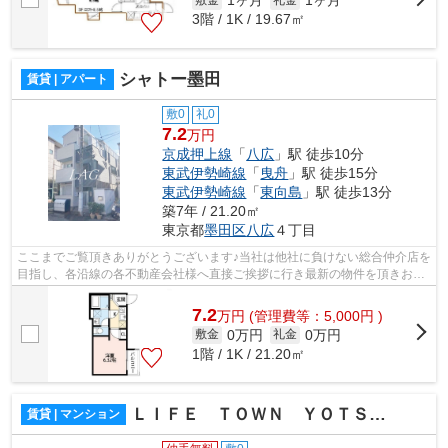
1ヶ月
1ヶ月
3階 / 1K / 19.67㎡
シャトー墨田
賃貸 | アパート
敷0
礼0
7.2
万円
京成押上線
「
八広
」駅 徒歩10分
東武伊勢崎線
「
曳舟
」駅 徒歩15分
東武伊勢崎線
「
東向島
」駅 徒歩13分
築7年 / 21.20㎡
東京都
墨田区
八広
４丁目
ここまでご覧頂きありがとうございます♪当社は他社に負けない総合仲介店を
目指し、各沿線の各不動産会社様へ直接ご挨拶に行き最新の物件を頂きお客
様へ提供しております！最新の情報は...
7.2
万
円
(管理費等：5,000円 )
0万円
0万円
敷金
礼金
1階 / 1K / 21.20㎡
ＬＩＦＥ ＴＯＷＮ ＹＯＴＳＵＧＩ
賃貸 | マンション