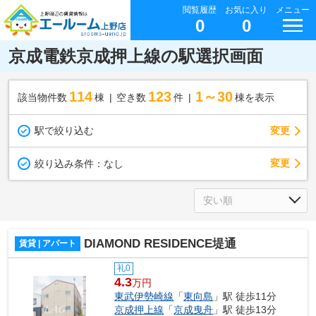
閲覧履歴
お気に入り
メニュー
0
0
京成電鉄京成押上線の駅選択画面
114
123
1～30
該当物件数
棟
空き数
件
棟を表示
駅で絞り込む
変更
変更
絞り込み条件：
なし
DIAMOND RESIDENCE堤通
賃貸 | アパート
礼0
4.3
万円
東武伊勢崎線
「
東向島
」駅 徒歩11分
京成押上線
「
京成曳舟
」駅 徒歩13分