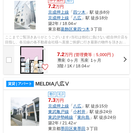
仲手無料
敷0
7.2
万円
京成押上線
「
四ツ木
」駅 徒歩8分
京成押上線
「
八広
」駅 徒歩18分
築2年 / 18.04㎡
東京都
葛飾区
東四つ木
３丁目
ここまでご覧頂きありがとうございます♪当社は他社に負けない総合仲介店を
目指し、各沿線の各不動産会社様へ直接ご挨拶に行き最新の物件を頂きお客
様へ提供しております！最新の情報は...
7.2
万
円
(管理費等：5,000円 )
0ヶ月
1ヶ月
敷金
礼金
3階 / 1K / 18.04㎡
MELDIA八広Ⅴ
賃貸 | アパート
敷0
礼0
7.3
万円
京成押上線
「
八広
」駅 徒歩15分
東武亀戸線
「
小村井
」駅 徒歩24分
東武伊勢崎線
「
東向島
」駅 徒歩24分
築2年 / 21.42㎡
東京都
墨田区
東墨田
３丁目