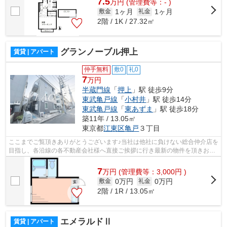
7.5
万
円
(管理費等：- )
1ヶ月
1ヶ月
敷金
礼金
2階 / 1K / 27.32㎡
グランノーブル押上
賃貸 | アパート
仲手無料
敷0
礼0
7
万円
半蔵門線
「
押上
」駅 徒歩9分
東武亀戸線
「
小村井
」駅 徒歩14分
東武亀戸線
「
東あずま
」駅 徒歩18分
築11年 / 13.05㎡
東京都
江東区
亀戸
３丁目
ここまでご覧頂きありがとうございます♪当社は他社に負けない総合仲介店を
目指し、各沿線の各不動産会社様へ直接ご挨拶に行き最新の物件を頂きお客
様へ提供しております！最新の情報は...
7
万
円
(管理費等：3,000円 )
0万円
0万円
敷金
礼金
2階 / 1R / 13.05㎡
エメラルドⅡ
賃貸 | アパート