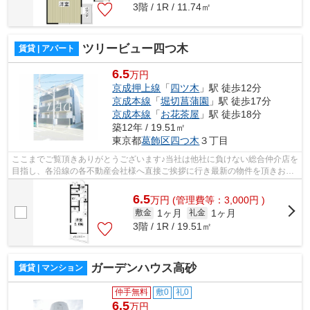
3階 / 1R / 11.74㎡
ツリービュー四つ木
賃貸 | アパート
6.5
万円
京成押上線
「
四ツ木
」駅 徒歩12分
京成本線
「
堀切菖蒲園
」駅 徒歩17分
京成本線
「
お花茶屋
」駅 徒歩18分
築12年 / 19.51㎡
東京都
葛飾区
四つ木
３丁目
ここまでご覧頂きありがとうございます♪当社は他社に負けない総合仲介店を
目指し、各沿線の各不動産会社様へ直接ご挨拶に行き最新の物件を頂きお客
様へ提供しております！最新の情報は...
6.5
万
円
(管理費等：3,000円 )
1ヶ月
1ヶ月
敷金
礼金
3階 / 1R / 19.51㎡
ガーデンハウス高砂
賃貸 | マンション
仲手無料
敷0
礼0
6.5
万円