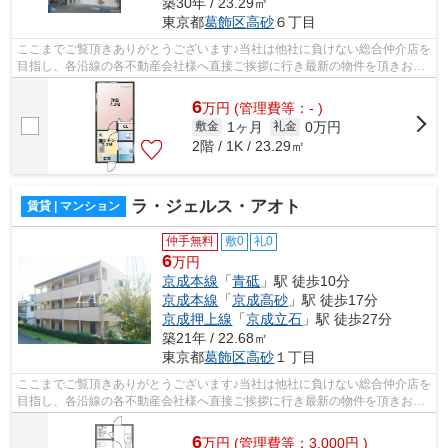
築30年 / 23.29㎡
東京都
葛飾区
高砂
６丁目
ここまでご覧頂きありがとうございます♪当社は他社に負けない総合仲介店を
目指し、各沿線の各不動産会社様へ直接ご挨拶に行き最新の物件を頂きお客
様へ提供しております！最新の情報は...
6
万
円
(管理費等：- )
1ヶ月
0万円
敷金
礼金
2階 / 1K / 23.29㎡
ラ・ジェルス・アオト
賃貸 | マンション
仲手無料
敷0
礼0
6
万円
京成本線
「
青砥
」駅 徒歩10分
京成本線
「
京成高砂
」駅 徒歩17分
京成押上線
「
京成立石
」駅 徒歩27分
築21年 / 22.68㎡
東京都
葛飾区
高砂
１丁目
ここまでご覧頂きありがとうございます♪当社は他社に負けない総合仲介店を
目指し、各沿線の各不動産会社様へ直接ご挨拶に行き最新の物件を頂きお客
様へ提供しております！最新の情報は...
6
万
円
(管理費等：3,000円 )