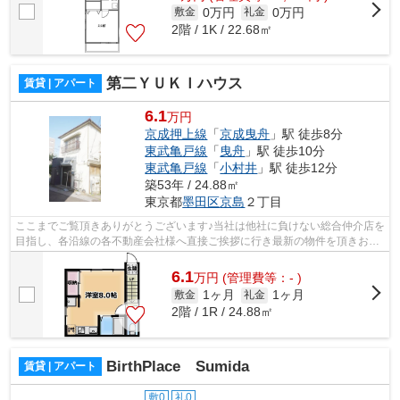
0万円
0万円
敷金
礼金
2階 / 1K / 22.68㎡
第二ＹＵＫＩハウス
賃貸 | アパート
6.1
万円
京成押上線
「
京成曳舟
」駅 徒歩8分
東武亀戸線
「
曳舟
」駅 徒歩10分
東武亀戸線
「
小村井
」駅 徒歩12分
築53年 / 24.88㎡
東京都
墨田区
京島
２丁目
ここまでご覧頂きありがとうございます♪当社は他社に負けない総合仲介店を
目指し、各沿線の各不動産会社様へ直接ご挨拶に行き最新の物件を頂きお客
様へ提供しております！最新の情報は...
6.1
万
円
(管理費等：- )
1ヶ月
1ヶ月
敷金
礼金
2階 / 1R / 24.88㎡
BirthPlace Sumida
賃貸 | アパート
敷0
礼0