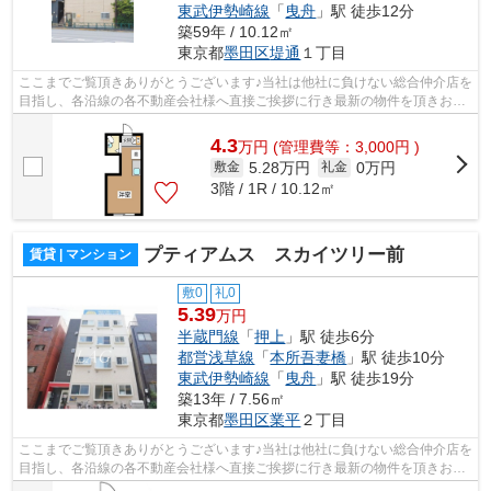
東武伊勢崎線
「
曳舟
」駅 徒歩12分
築59年 / 10.12㎡
東京都
墨田区
堤通
１丁目
ここまでご覧頂きありがとうございます♪当社は他社に負けない総合仲介店を
目指し、各沿線の各不動産会社様へ直接ご挨拶に行き最新の物件を頂きお客
様へ提供しております！最新の情報は...
4.3
万
円
(管理費等：3,000円 )
5.28万円
0万円
敷金
礼金
3階 / 1R / 10.12㎡
プティアムス スカイツリー前
賃貸 | マンション
敷0
礼0
5.39
万円
半蔵門線
「
押上
」駅 徒歩6分
都営浅草線
「
本所吾妻橋
」駅 徒歩10分
東武伊勢崎線
「
曳舟
」駅 徒歩19分
築13年 / 7.56㎡
東京都
墨田区
業平
２丁目
ここまでご覧頂きありがとうございます♪当社は他社に負けない総合仲介店を
目指し、各沿線の各不動産会社様へ直接ご挨拶に行き最新の物件を頂きお客
様へ提供しております！最新の情報は...