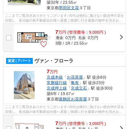
築32年 / 23.55㎡
東京都
墨田区
文花
３丁目
ここまでご覧頂きありがとうございます♪当社は他社に負けない総合仲介店を
目指し、各沿線の各不動産会社様へ直接ご挨拶に行き最新の物件を頂きお客
様へ提供しております！最新の情報は...
7
万
円
(管理費等：9,000円 )
0万円
0万円
敷金
礼金
3階 / 1R / 23.55㎡
ヴァン・フローラ
賃貸 | アパート
7
万円
京成本線
「
お花茶屋
」駅 徒歩8分
常磐緩行線
「
亀有
」駅 徒歩23分
京成押上線
「
京成立石
」駅 徒歩30分
築6年 / 19.67㎡
東京都
葛飾区
お花茶屋
３丁目
ここまでご覧頂きありがとうございます♪当社は他社に負けない総合仲介店を
目指し、各沿線の各不動産会社様へ直接ご挨拶に行き最新の物件を頂きお客
様へ提供しております！最新の情報は...
7
万
円
(管理費等：3,000円 )
敷金
礼金