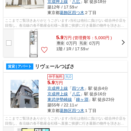
京成押上線
「
八広
」駅 徒歩18分
築12年 / 17.59㎡
東京都
葛飾区
四つ木
２丁目
ここまでご覧頂きありがとうございます♪当社は他社に負けない総合仲介店を
目指し、各沿線の各不動産会社様へ直接ご挨拶に行き最新の物件を頂きお客
様へ提供しております！最新の情報は...
5.9
万
円
(管理費等：5,000円 )
0万円
0万円
敷金
礼金
1階 / 1R / 17.59㎡
リヴェールつばさ
賃貸 | アパート
仲手無料
礼0
5.9
万円
京成押上線
「
四ツ木
」駅 徒歩4分
京成押上線
「
八広
」駅 徒歩16分
東武伊勢崎線
「
鐘ヶ淵
」駅 徒歩23分
築55年 / 22.11㎡
東京都
葛飾区
四つ木
１丁目
ここまでご覧頂きありがとうございます♪当社は他社に負けない総合仲介店を
目指し、各沿線の各不動産会社様へ直接ご挨拶に行き最新の物件を頂きお客
様へ提供しております！最新の情報は...