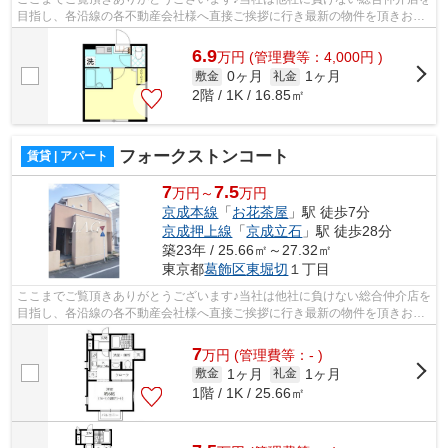
目指し、各沿線の各不動産会社様へ直接ご挨拶に行き最新の物件を頂きお客
様へ提供しております！最新の情報は...
6.9
万
円
(管理費等：4,000円 )
0ヶ月
1ヶ月
敷金
礼金
2階 / 1K / 16.85㎡
フォークストンコート
賃貸 | アパート
7
7.5
万円～
万円
京成本線
「
お花茶屋
」駅 徒歩7分
京成押上線
「
京成立石
」駅 徒歩28分
築23年 / 25.66㎡～27.32㎡
東京都
葛飾区
東堀切
１丁目
ここまでご覧頂きありがとうございます♪当社は他社に負けない総合仲介店を
目指し、各沿線の各不動産会社様へ直接ご挨拶に行き最新の物件を頂きお客
様へ提供しております！最新の情報は...
7
万
円
(管理費等：- )
1ヶ月
1ヶ月
敷金
礼金
1階 / 1K / 25.66㎡