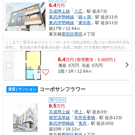
6.4
万円
京成押上線
「
八広
」駅 徒歩7分
東武伊勢崎線
「
鐘ヶ淵
」駅 徒歩11分
東武伊勢崎線
「
東向島
」駅 徒歩11分
築17年 / 12.64㎡
東京都
墨田区
墨田
４丁目
ここまでご覧頂きありがとうございます♪当社は他社に負けない総合仲介店を
目指し、各沿線の各不動産会社様へ直接ご挨拶に行き最新の物件を頂きお客
様へ提供しております！最新の情報は...
6.4
万
円
(管理費等：5,000円 )
0万円
0万円
敷金
礼金
1階 / 1R / 12.64㎡
コーポサンフラワー
賃貸 | マンション
敷0
礼0
6.5
万円
京成押上線
「
押上
」駅 徒歩3分
都営浅草線
「
本所吾妻橋
」駅 徒歩12分
東武伊勢崎線
「
曳舟
」駅 徒歩16分
築33年 / 18.13㎡
東京都
墨田区
業平
４丁目