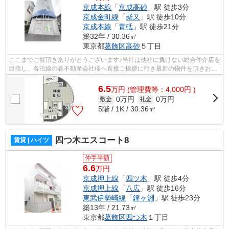
京成本線
「
京成高砂
」駅 徒歩3分
京成金町線
「
柴又
」駅 徒歩10分
京成本線
「
青砥
」駅 徒歩21分
築32年 / 30.36㎡
東京都
葛飾区
高砂
５丁目
ここまでご覧頂きありがとうございます♪当社は他社に負けない総合仲介店を
目指し、各沿線の各不動産会社様へ直接ご挨拶に行き最新の物件を頂きお客
様へ提供しております！最新の情報は...
6.5
万
円
(管理費等：4,000円 )
0万円
0万円
敷金
礼金
5階 / 1K / 30.36㎡
四つ木エスコート8
賃貸 | ハイツ
仲手半額
6.6
万円
京成押上線
「
四ツ木
」駅 徒歩4分
京成押上線
「
八広
」駅 徒歩16分
東武伊勢崎線
「
鐘ヶ淵
」駅 徒歩23分
築13年 / 21.73㎡
東京都
葛飾区
四つ木
１丁目