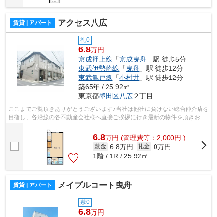
アクセス八広
賃貸 | アパート
礼0
6.8
万円
京成押上線
「
京成曳舟
」駅 徒歩5分
東武伊勢崎線
「
曳舟
」駅 徒歩12分
東武亀戸線
「
小村井
」駅 徒歩12分
築65年 / 25.92㎡
東京都
墨田区
八広
２丁目
ここまでご覧頂きありがとうございます♪当社は他社に負けない総合仲介店を
目指し、各沿線の各不動産会社様へ直接ご挨拶に行き最新の物件を頂きお客
様へ提供しております！最新の情報は...
6.8
万
円
(管理費等：2,000円 )
6.8万円
0万円
敷金
礼金
1階 / 1R / 25.92㎡
メイプルコート曳舟
賃貸 | アパート
敷0
6.8
万円