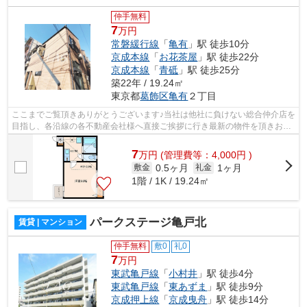
仲手無料
7
万円
常磐緩行線
「
亀有
」駅 徒歩10分
京成本線
「
お花茶屋
」駅 徒歩22分
京成本線
「
青砥
」駅 徒歩25分
築22年 / 19.24㎡
東京都
葛飾区
亀有
２丁目
ここまでご覧頂きありがとうございます♪当社は他社に負けない総合仲介店を
目指し、各沿線の各不動産会社様へ直接ご挨拶に行き最新の物件を頂きお客
様へ提供しております！最新の情報は...
7
万
円
(管理費等：4,000円 )
0.5ヶ月
1ヶ月
敷金
礼金
1階 / 1K / 19.24㎡
パークステージ亀戸北
賃貸 | マンション
仲手無料
敷0
礼0
7
万円
東武亀戸線
「
小村井
」駅 徒歩4分
東武亀戸線
「
東あずま
」駅 徒歩9分
京成押上線
「
京成曳舟
」駅 徒歩14分