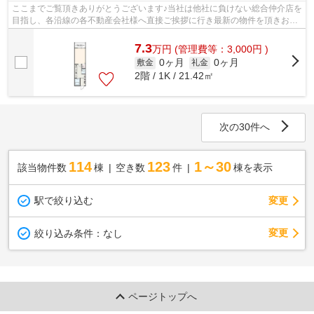
ここまでご覧頂きありがとうございます♪当社は他社に負けない総合仲介店を
目指し、各沿線の各不動産会社様へ直接ご挨拶に行き最新の物件を頂きお客
様へ提供しております！最新の情報は...
7.3
万
円
(管理費等：3,000円 )
0ヶ月
0ヶ月
敷金
礼金
2階 / 1K / 21.42㎡
次の30件へ
114
123
1～30
該当物件数
棟
空き数
件
棟を表示
駅で絞り込む
変更
変更
絞り込み条件：
なし
ページトップへ