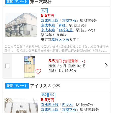
第三六親荘
賃貸 | アパート
礼0
5.5
万円
京成押上線
「
京成立石
」駅 徒歩6分
京成本線
「
青砥
」駅 徒歩9分
京成本線
「
お花茶屋
」駅 徒歩22分
築24年 / 19.80㎡
東京都
葛飾区
立石
８丁目
ここまでご覧頂きありがとうございます♪当社は他社に負けない総合仲介店を
目指し、各沿線の各不動産会社様へ直接ご挨拶に行き最新の物件を頂きお客
様へ提供しております！最新の情報は...
5.5
万
円
(管理費等：- )
2ヶ月
0ヶ月
敷金
礼金
2階 / 1K / 19.80㎡
アイリス四つ木
賃貸 | アパート
敷0
礼0
5.9
万円
京成押上線
「
四ツ木
」駅 徒歩7分
京成押上線
「
京成立石
」駅 徒歩15分