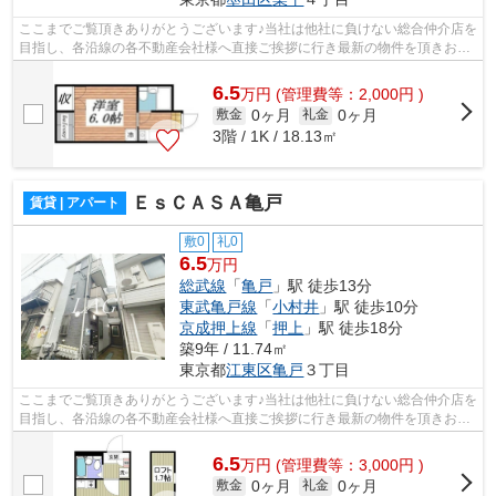
ここまでご覧頂きありがとうございます♪当社は他社に負けない総合仲介店を
目指し、各沿線の各不動産会社様へ直接ご挨拶に行き最新の物件を頂きお客
様へ提供しております！最新の情報は...
6.5
万
円
(管理費等：2,000円 )
0ヶ月
0ヶ月
敷金
礼金
3階 / 1K / 18.13㎡
ＥｓＣＡＳＡ亀戸
賃貸 | アパート
敷0
礼0
6.5
万円
総武線
「
亀戸
」駅 徒歩13分
東武亀戸線
「
小村井
」駅 徒歩10分
京成押上線
「
押上
」駅 徒歩18分
築9年 / 11.74㎡
東京都
江東区
亀戸
３丁目
ここまでご覧頂きありがとうございます♪当社は他社に負けない総合仲介店を
目指し、各沿線の各不動産会社様へ直接ご挨拶に行き最新の物件を頂きお客
様へ提供しております！最新の情報は...
6.5
万
円
(管理費等：3,000円 )
0ヶ月
0ヶ月
敷金
礼金