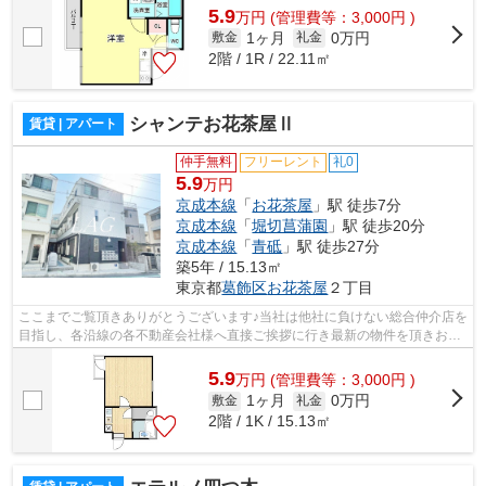
5.9
万
円
(管理費等：3,000円 )
1ヶ月
0万円
敷金
礼金
2階 / 1R / 22.11㎡
シャンテお花茶屋Ⅱ
賃貸 | アパート
仲手無料
フリーレント
礼0
5.9
万円
京成本線
「
お花茶屋
」駅 徒歩7分
京成本線
「
堀切菖蒲園
」駅 徒歩20分
京成本線
「
青砥
」駅 徒歩27分
築5年 / 15.13㎡
東京都
葛飾区
お花茶屋
２丁目
ここまでご覧頂きありがとうございます♪当社は他社に負けない総合仲介店を
目指し、各沿線の各不動産会社様へ直接ご挨拶に行き最新の物件を頂きお客
様へ提供しております！最新の情報は...
5.9
万
円
(管理費等：3,000円 )
1ヶ月
0万円
敷金
礼金
2階 / 1K / 15.13㎡