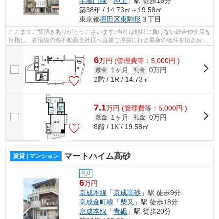
半蔵門線
「
押上
」駅 徒歩16分
築38年 / 14.73㎡～19.58㎡
東京都
墨田区
東駒形
３丁目
ここまでご覧頂きありがとうございます♪当社は他社に負けない総合仲介店を
目指し、各沿線の各不動産会社様へ直接ご挨拶に行き最新の物件を頂きお客
様へ提供しております！最新の情報は...
6
万
円
(管理費等：5,000円 )
1ヶ月
0万円
敷金
礼金
2階 / 1R / 14.73㎡
7.1
万
円
(管理費等：5,000円 )
1ヶ月
0万円
敷金
礼金
8階 / 1K / 19.58㎡
マートハイム高砂
賃貸 | マンション
礼0
6
万円
京成本線
「
京成高砂
」駅 徒歩9分
京成金町線
「
柴又
」駅 徒歩18分
京成本線
「
青砥
」駅 徒歩20分