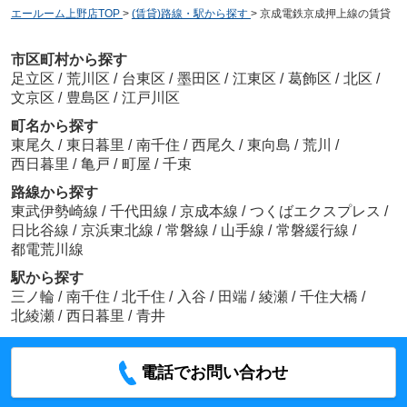
エールーム上野店TOP
>
(賃貸)路線・駅から探す
>
京成電鉄京成押上線の賃貸
市区町村から探す
足立区
/
荒川区
/
台東区
/
墨田区
/
江東区
/
葛飾区
/
北区
/
文京区
/
豊島区
/
江戸川区
町名から探す
東尾久
/
東日暮里
/
南千住
/
西尾久
/
東向島
/
荒川
/
西日暮里
/
亀戸
/
町屋
/
千束
路線から探す
東武伊勢崎線
/
千代田線
/
京成本線
/
つくばエクスプレス
/
日比谷線
/
京浜東北線
/
常磐線
/
山手線
/
常磐緩行線
/
都電荒川線
駅から探す
三ノ輪
/
南千住
/
北千住
/
入谷
/
田端
/
綾瀬
/
千住大橋
/
北綾瀬
/
西日暮里
/
青井
電話でお問い合わせ