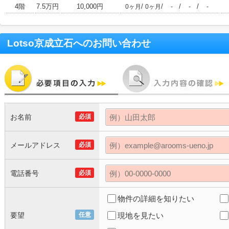
4階
7.5万円
10,000円
/
/
/
/
0ヶ月
0ヶ月
-
-
-
Lotso京成立石
へのお問い合わせ
お名前
必須
メールアドレス
必須
電話番号
必須
物件の詳細を知りたい
要望
任意
現地を見たい