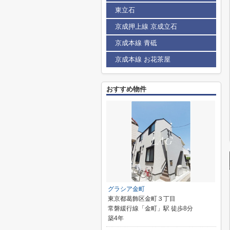
東立石
京成押上線 京成立石
京成本線 青砥
京成本線 お花茶屋
おすすめ物件
グラシア金町
東京都葛飾区金町３丁目
常磐緩行線「金町」駅 徒歩8分
築4年