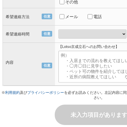
その他
メール
電話
希望連絡方法
任意
希望連絡時間
任意
【Lotso京成立石へのお問い合わせ】
内容
任意
※
利用規約
及び
プライバシーポリシー
を必ずお読みください。左記内容に同
さい。
未入力項目がありま