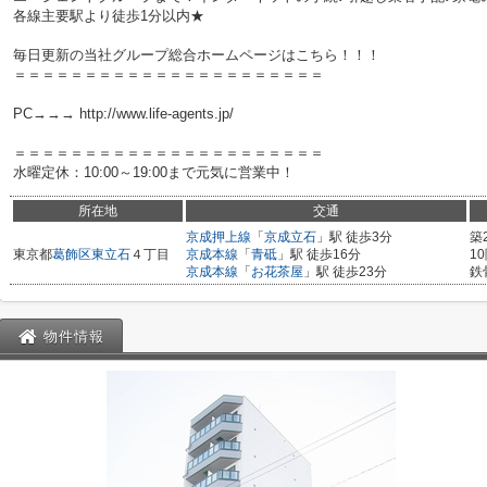
各線主要駅より徒歩1分以内★
毎日更新の当社グループ総合ホームページはこちら！！！
＝＝＝＝＝＝＝＝＝＝＝＝＝＝＝＝＝＝＝＝＝＝
PC→→→ http://www.life-agents.jp/
＝＝＝＝＝＝＝＝＝＝＝＝＝＝＝＝＝＝＝＝＝＝
水曜定休：10:00～19:00まで元気に営業中！
所在地
交通
京成押上線
「
京成立石
」駅 徒歩3分
築
東京都
葛飾区
東立石
４丁目
京成本線
「
青砥
」駅 徒歩16分
1
京成本線
「
お花茶屋
」駅 徒歩23分
鉄
物件情報