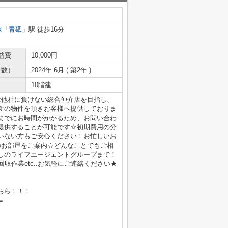
線
「
青砥
」駅 徒歩16分
益費
10,000円
年数）
2024年 6月 ( 築2年 )
10階建
は他社に負けない総合仲介店を目指し、
新の物件を頂きお客様へ提供しておりま
までにお時間がかかるため、お問い合わ
提供することが可能です☆初期費用の分
いない方もご安心ください！お忙しいお
のお部屋をご案内☆どんなことでもご相
しのライフエージェントグループまで！
収作業etc..お気軽にご連絡ください★
ちら！！！
＝