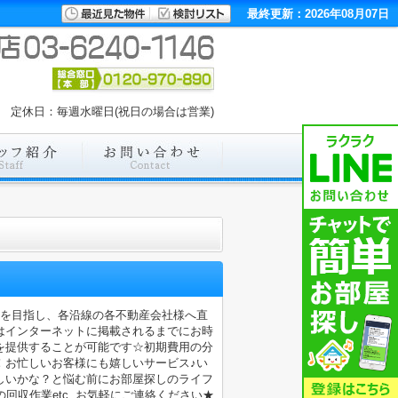
最終更新：2026年08月07日
00 定休日：毎週水曜日(祝日の場合は営業)
店を目指し、各沿線の各不動産会社様へ直
はインターネットに掲載されるまでにお時
を提供することが可能です☆初期費用の分
！お忙しいお客様にも嬉しいサービス♪い
しいかな？と悩む前にお部屋探しのライフ
収作業etc..お気軽にご連絡ください★