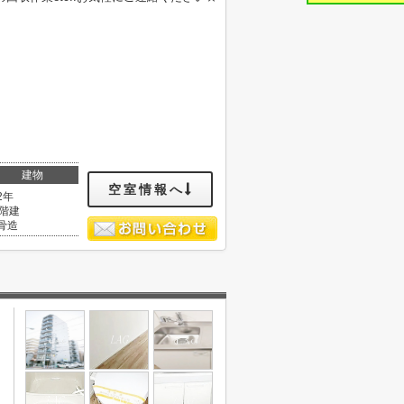
建物
空室情報へ
2年
0階建
骨造