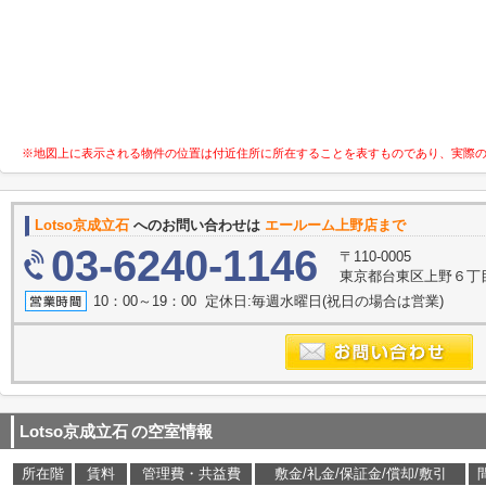
※地図上に表示される物件の位置は付近住所に所在することを表すものであり、実際
Lotso京成立石
へのお問い合わせは
エールーム上野店まで
03-6240-1146
〒110-0005
東京都台東区上野６丁目7
10：00～19：00 定休日:毎週水曜日(祝日の場合は営業)
Lotso京成立石
の空室情報
所在階
賃料
管理費・共益費
敷金/礼金/保証金/償却/敷引