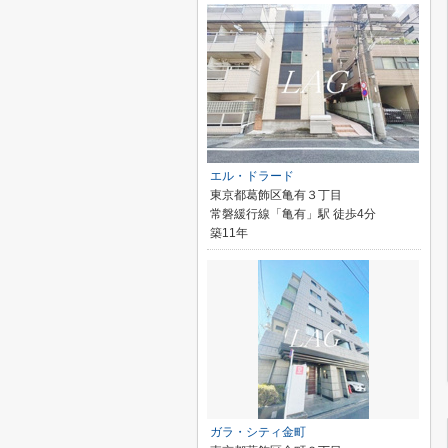
エル・ドラード
東京都葛飾区亀有３丁目
常磐緩行線「亀有」駅 徒歩4分
築11年
ガラ・シティ金町