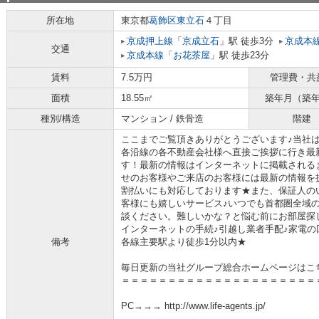
所在地
東京都
葛飾区
東立石
４丁目
京成押上線
「
京成立石
」駅 徒歩3分
京成本
交通
京成本線
「
お花茶屋
」駅 徒歩23分
賃料
7.5万円
管理費・共
面積
18.55㎡
築年月（築
種別/構造
マンション / 鉄骨造
階建
ここまでご覧頂きありがとうございます♪当社
各沿線の各不動産会社様へ直接ご挨拶に行き最
す！最新の情報はインターネットに掲載される
せのお客様やご来店のお客様には最新の情報を
割払いにも対応しております★また、保証人の
客様にも嬉しいサービス♪いつでも首都圏全域
談ください。難しいかな？と悩む前にお部屋探
インターネットの手続♪引越し業者手配♪家電の回
備考
各線主要駅より徒歩1分以内★
毎日更新の当社グループ総合ホームページはこ
＝＝＝＝＝＝＝＝＝＝＝＝＝＝＝＝＝＝＝＝＝
PC→→→ http://www.life-agents.jp/