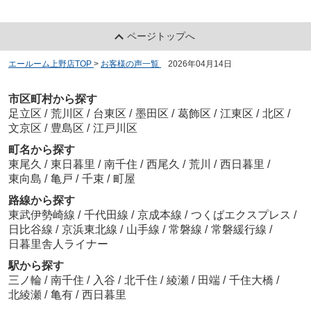
ページトップへ
エールーム上野店TOP
>
お客様の声一覧
>
2026年04月14日
市区町村から探す
足立区
/
荒川区
/
台東区
/
墨田区
/
葛飾区
/
江東区
/
北区
/
文京区
/
豊島区
/
江戸川区
町名から探す
東尾久
/
東日暮里
/
南千住
/
西尾久
/
荒川
/
西日暮里
/
東向島
/
亀戸
/
千束
/
町屋
路線から探す
東武伊勢崎線
/
千代田線
/
京成本線
/
つくばエクスプレス
/
日比谷線
/
京浜東北線
/
山手線
/
常磐線
/
常磐緩行線
/
日暮里舎人ライナー
駅から探す
三ノ輪
/
南千住
/
入谷
/
北千住
/
綾瀬
/
田端
/
千住大橋
/
北綾瀬
/
亀有
/
西日暮里