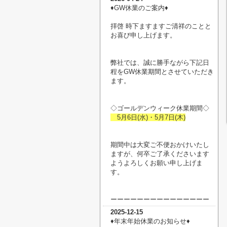
♦︎GW休業のご案内♦︎
拝啓 時下ますますご清祥のことと
お喜び申し上げます。
弊社では、誠に勝手ながら下記日
程をGW休業期間とさせていただき
ます。
◇ゴールデンウィーク休業期間◇
5月6日(水)・5月7日(木)
期間中は大変ご不便おかけいたし
ますが、何卒ご了承くださいます
ようよろしくお願い申し上げま
す。
ーーーーーーーーーーーーーーー
2025-12-15
♦︎年末年始休業のお知らせ♦︎