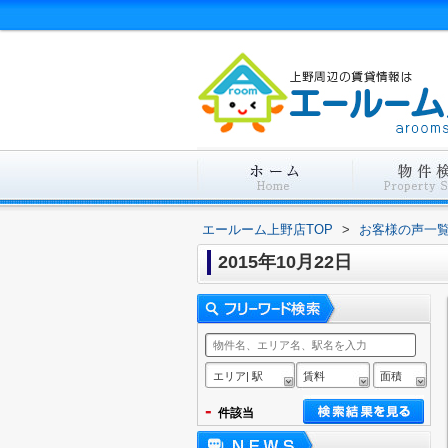
エールーム上野店TOP
>
お客様の声一
2015年10月22日
エリア| 駅
賃料
面積
-
件該当