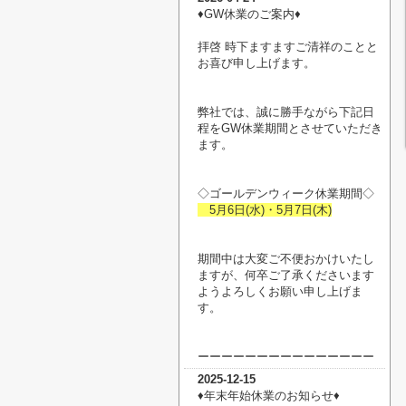
♦︎GW休業のご案内♦︎
拝啓 時下ますますご清祥のことと
お喜び申し上げます。
弊社では、誠に勝手ながら下記日
程をGW休業期間とさせていただき
ます。
◇ゴールデンウィーク休業期間◇
5月6日(水)・5月7日(木)
期間中は大変ご不便おかけいたし
ますが、何卒ご了承くださいます
ようよろしくお願い申し上げま
す。
ーーーーーーーーーーーーーーー
2025-12-15
♦︎年末年始休業のお知らせ♦︎