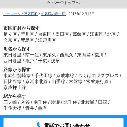
ページトップへ
エールーム上野店TOP
>
お客様の声一覧
>
2015年12月12日
市区町村から探す
足立区
/
荒川区
/
台東区
/
墨田区
/
葛飾区
/
江東区
/
北区
/
文京区
/
豊島区
/
江戸川区
町名から探す
東日暮里
/
南千住
/
東尾久
/
西尾久
/
東向島
/
荒川
/
西日暮里
/
亀戸
/
千束
/
浅草
路線から探す
東武伊勢崎線
/
千代田線
/
京成本線
/
つくばエクスプレス
/
日比谷線
/
京浜東北線
/
山手線
/
常磐線
/
常磐緩行線
/
京成押上線
駅から探す
三ノ輪
/
入谷
/
南千住
/
綾瀬
/
北千住
/
北綾瀬
/
田端
/
千住大橋
/
青井
/
亀有
電話でお問い合わせ