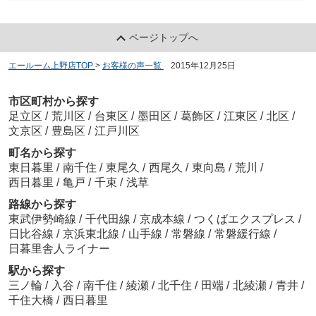
ページトップへ
エールーム上野店TOP
>
お客様の声一覧
>
2015年12月25日
市区町村から探す
足立区
/
荒川区
/
台東区
/
墨田区
/
葛飾区
/
江東区
/
北区
/
文京区
/
豊島区
/
江戸川区
町名から探す
東日暮里
/
南千住
/
東尾久
/
西尾久
/
東向島
/
荒川
/
西日暮里
/
亀戸
/
千束
/
浅草
路線から探す
東武伊勢崎線
/
千代田線
/
京成本線
/
つくばエクスプレス
/
日比谷線
/
京浜東北線
/
山手線
/
常磐線
/
常磐緩行線
/
日暮里舎人ライナー
駅から探す
三ノ輪
/
入谷
/
南千住
/
綾瀬
/
北千住
/
田端
/
北綾瀬
/
青井
/
千住大橋
/
西日暮里