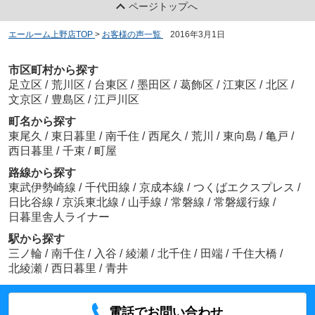
ページトップへ
エールーム上野店TOP
>
お客様の声一覧
>
2016年3月1日
市区町村から探す
足立区
/
荒川区
/
台東区
/
墨田区
/
葛飾区
/
江東区
/
北区
/
文京区
/
豊島区
/
江戸川区
町名から探す
東尾久
/
東日暮里
/
南千住
/
西尾久
/
荒川
/
東向島
/
亀戸
/
西日暮里
/
千束
/
町屋
路線から探す
東武伊勢崎線
/
千代田線
/
京成本線
/
つくばエクスプレス
/
日比谷線
/
京浜東北線
/
山手線
/
常磐線
/
常磐緩行線
/
日暮里舎人ライナー
駅から探す
三ノ輪
/
南千住
/
入谷
/
綾瀬
/
北千住
/
田端
/
千住大橋
/
北綾瀬
/
西日暮里
/
青井
電話でお問い合わせ