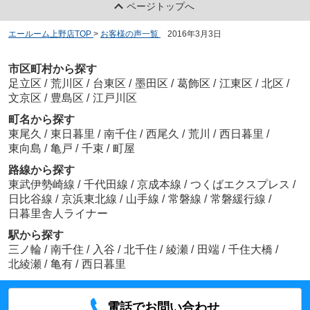
ページトップへ
エールーム上野店TOP
>
お客様の声一覧
>
2016年3月3日
市区町村から探す
足立区
/
荒川区
/
台東区
/
墨田区
/
葛飾区
/
江東区
/
北区
/
文京区
/
豊島区
/
江戸川区
町名から探す
東尾久
/
東日暮里
/
南千住
/
西尾久
/
荒川
/
西日暮里
/
東向島
/
亀戸
/
千束
/
町屋
路線から探す
東武伊勢崎線
/
千代田線
/
京成本線
/
つくばエクスプレス
/
日比谷線
/
京浜東北線
/
山手線
/
常磐線
/
常磐緩行線
/
日暮里舎人ライナー
駅から探す
三ノ輪
/
南千住
/
入谷
/
北千住
/
綾瀬
/
田端
/
千住大橋
/
北綾瀬
/
亀有
/
西日暮里
電話でお問い合わせ