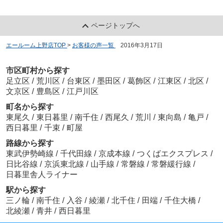
ページトップへ
エールーム上野店TOP
>
お客様の声一覧
>
2016年3月17日
市区町村から探す
足立区
/
荒川区
/
台東区
/
墨田区
/
葛飾区
/
江東区
/
北区
/
文京区
/
豊島区
/
江戸川区
町名から探す
東尾久
/
東日暮里
/
南千住
/
西尾久
/
荒川
/
東向島
/
亀戸
/
西日暮里
/
千束
/
町屋
路線から探す
東武伊勢崎線
/
千代田線
/
京成本線
/
つくばエクスプレス
/
日比谷線
/
京浜東北線
/
山手線
/
常磐線
/
常磐緩行線
/
日暮里舎人ライナー
駅から探す
三ノ輪
/
南千住
/
入谷
/
綾瀬
/
北千住
/
田端
/
千住大橋
/
北綾瀬
/
青井
/
西日暮里