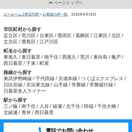
ページトップへ
エールーム上野店TOP
>
お客様の声一覧
>
2016年8月18日
市区町村から探す
足立区
/
荒川区
/
台東区
/
墨田区
/
葛飾区
/
江東区
/
北区
/
文京区
/
豊島区
/
江戸川区
町名から探す
東尾久
/
東日暮里
/
南千住
/
西尾久
/
荒川
/
東向島
/
亀戸
/
西日暮里
/
千束
/
町屋
路線から探す
東武伊勢崎線
/
千代田線
/
京成本線
/
つくばエクスプレス
/
日比谷線
/
京浜東北線
/
山手線
/
常磐線
/
常磐緩行線
/
日暮里舎人ライナー
駅から探す
三ノ輪
/
南千住
/
入谷
/
綾瀬
/
北千住
/
田端
/
千住大橋
/
北綾瀬
/
青井
/
西日暮里
電話でお問い合わせ