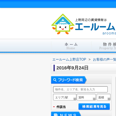
エールーム上野店TOP
>
お客様の声一
2016年9月24日
エリア| 駅
賃料
面積
-
件該当