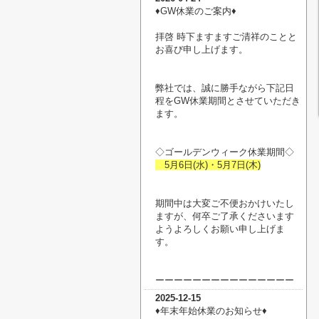
♦︎GW休業のご案内♦︎
拝啓 時下ますますご清祥のことと
お喜び申し上げます。
弊社では、誠に勝手ながら下記日
程をGW休業期間とさせていただき
ます。
◇ゴールデンウィーク休業期間◇
5月6日(水)・5月7日(木)
期間中は大変ご不便おかけいたし
ますが、何卒ご了承くださいます
ようよろしくお願い申し上げま
す。
ーーーーーーーーーーーーーーー
2025-12-15
♦︎年末年始休業のお知らせ♦︎