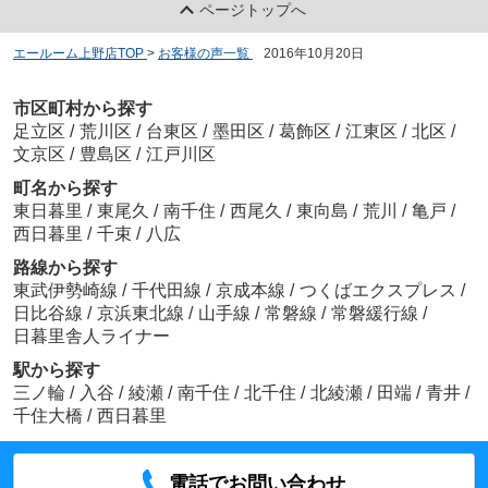
ページトップへ
エールーム上野店TOP
>
お客様の声一覧
>
2016年10月20日
市区町村から探す
足立区
/
荒川区
/
台東区
/
墨田区
/
葛飾区
/
江東区
/
北区
/
文京区
/
豊島区
/
江戸川区
町名から探す
東日暮里
/
東尾久
/
南千住
/
西尾久
/
東向島
/
荒川
/
亀戸
/
西日暮里
/
千束
/
八広
路線から探す
東武伊勢崎線
/
千代田線
/
京成本線
/
つくばエクスプレス
/
日比谷線
/
京浜東北線
/
山手線
/
常磐線
/
常磐緩行線
/
日暮里舎人ライナー
駅から探す
三ノ輪
/
入谷
/
綾瀬
/
南千住
/
北千住
/
北綾瀬
/
田端
/
青井
/
千住大橋
/
西日暮里
電話でお問い合わせ