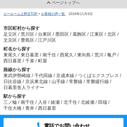
ページトップへ
エールーム上野店TOP
>
お客様の声一覧
>
2016年11月4日
市区町村から探す
足立区
/
荒川区
/
台東区
/
墨田区
/
葛飾区
/
江東区
/
北区
/
文京区
/
豊島区
/
江戸川区
町名から探す
東尾久
/
東日暮里
/
南千住
/
西尾久
/
東向島
/
荒川
/
亀戸
/
西日暮里
/
千束
/
町屋
路線から探す
東武伊勢崎線
/
千代田線
/
京成本線
/
つくばエクスプレス
/
日比谷線
/
京浜東北線
/
山手線
/
常磐線
/
常磐緩行線
/
日暮里舎人ライナー
駅から探す
三ノ輪
/
南千住
/
入谷
/
綾瀬
/
北千住
/
北綾瀬
/
田端
/
千住大橋
/
青井
/
西日暮里
電話でお問い合わせ