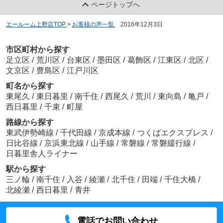
ページトップへ
エールーム上野店TOP
>
お客様の声一覧
>
2016年12月3日
市区町村から探す
足立区
/
荒川区
/
台東区
/
墨田区
/
葛飾区
/
江東区
/
北区
/
文京区
/
豊島区
/
江戸川区
町名から探す
東尾久
/
東日暮里
/
南千住
/
西尾久
/
荒川
/
東向島
/
亀戸
/
西日暮里
/
千束
/
町屋
路線から探す
東武伊勢崎線
/
千代田線
/
京成本線
/
つくばエクスプレス
/
日比谷線
/
京浜東北線
/
山手線
/
常磐線
/
常磐緩行線
/
日暮里舎人ライナー
駅から探す
三ノ輪
/
南千住
/
入谷
/
綾瀬
/
北千住
/
田端
/
千住大橋
/
北綾瀬
/
西日暮里
/
青井
電話でお問い合わせ