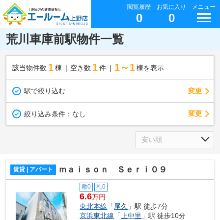
閲覧履歴
お気に入り
メニュー
0
0
荒川車庫前駅物件一覧
1
1
1～1
該当物件数
棟
空き数
件
棟を表示
駅で絞り込む
変更
変更
絞り込み条件：
なし
ｍａｉｓｏｎ Ｓｅｒｉ０９
賃貸 | アパート
敷0
礼0
6.6
万円
東北本線
「
尾久
」駅 徒歩7分
京浜東北線
「
上中里
」駅 徒歩10分