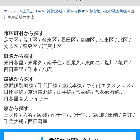
エールーム上野店TOP
>
(賃貸)路線・駅から探す
>
都営地下鉄都電荒川線
>
荒
川車庫前駅の賃貸
市区町村から探す
足立区
/
荒川区
/
台東区
/
墨田区
/
葛飾区
/
江東区
/
北区
/
文京区
/
豊島区
/
江戸川区
町名から探す
東日暮里
/
東尾久
/
南千住
/
西尾久
/
東向島
/
荒川
/
亀戸
/
西日暮里
/
千束
/
八広
路線から探す
東武伊勢崎線
/
千代田線
/
京成本線
/
つくばエクスプレス
/
日比谷線
/
京浜東北線
/
山手線
/
常磐線
/
常磐緩行線
/
日暮里舎人ライナー
駅から探す
三ノ輪
/
入谷
/
綾瀬
/
南千住
/
北千住
/
北綾瀬
/
田端
/
青井
/
千住大橋
/
西日暮里