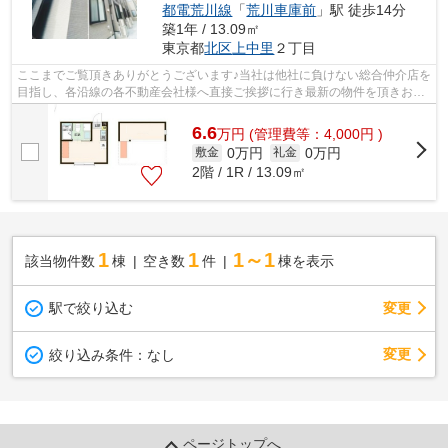
都電荒川線
「
荒川車庫前
」駅 徒歩14分
築1年 / 13.09㎡
東京都
北区
上中里
２丁目
ここまでご覧頂きありがとうございます♪当社は他社に負けない総合仲介店を
目指し、各沿線の各不動産会社様へ直接ご挨拶に行き最新の物件を頂きお客
様へ提供しております！最新の情報は...
6.6
万
円
(管理費等：4,000円 )
0万円
0万円
敷金
礼金
2階 / 1R / 13.09㎡
1
1
1～1
該当物件数
棟
空き数
件
棟を表示
駅で絞り込む
変更
変更
絞り込み条件：
なし
ページトップへ