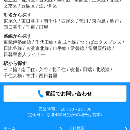
文京区
/
豊島区
/
江戸川区
町名から探す
東尾久
/
東日暮里
/
南千住
/
西尾久
/
荒川
/
東向島
/
亀戸
/
西日暮里
/
千束
/
町屋
路線から探す
東武伊勢崎線
/
千代田線
/
京成本線
/
つくばエクスプレス
/
日比谷線
/
京浜東北線
/
山手線
/
常磐線
/
常磐緩行線
/
日暮里舎人ライナー
駅から探す
三ノ輪
/
南千住
/
入谷
/
北千住
/
綾瀬
/
田端
/
北綾瀬
/
千住大橋
/
青井
/
西日暮里
電話でお問い合わせ
営業時間：
10：00～19：00
定休日：
毎週水曜日(祝日の場合は営業)
ホーム
会社概要