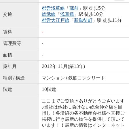
都営浅草線
「
蔵前
」駅 徒歩5分
交通
総武線
「
浅草橋
」駅 徒歩10分
都営大江戸線
「
新御徒町
」駅 徒歩11分
賃料
-
管理費等
-
面積
-
築年月
2012年 11月(築13年)
種別 / 構造
マンション / 鉄筋コンクリート
階建
10階建
ここまでご覧頂きありがとうございます
♪当社は他社に負けない総合仲介店を目
指し！各沿線の各不動産会社様へ直接ご
挨拶に行き最新の物件を提供して頂いて
います！！最新の情報はインターネット