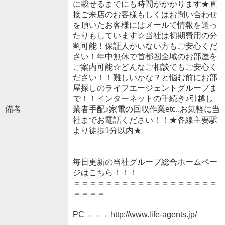
に載せるまでにも時間がかかります★直
接ご来店のお客様もしくはお問い合わせ
を頂いたお客様にはメールで情報を送っ
たりもしています☆当社は初期費用の分
割可能！保証人がいない方もご安心くだ
さい！年中無休で首都圏全域のお部屋を
ご案内可能☆どんなご相談でもご安心く
ださい！！難しいかな？と悩む前にお部
屋探しのライフエージェントグループま
で！！インターネットの手続き♪引越し
備考
業者手配♪家電の回収作業etc..お気軽に当
社までお電話ください！！★各線主要駅
より徒歩1分以内★
毎日更新の当社グループ総合ホームペー
ジはこちら！！！
＝＝＝＝＝＝＝＝＝＝＝＝＝＝＝＝＝＝
＝＝＝＝
PC→→→ http://www.life-agents.jp/