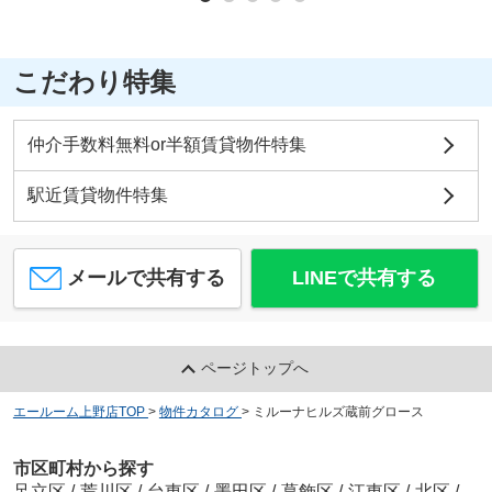
こだわり特集
仲介手数料無料or半額賃貸物件特集
駅近賃貸物件特集
メールで共有する
LINEで共有する
ページトップへ
エールーム上野店TOP
>
物件カタログ
>
ミルーナヒルズ蔵前グロース
市区町村から探す
足立区
/
荒川区
/
台東区
/
墨田区
/
葛飾区
/
江東区
/
北区
/