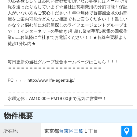
のお客様もしくはお問い合わせを頂いたお客様にはメールで情
報を送ったりもしています☆当社は初期費用の分割可能！保証
人がいない方もご安心ください！年中無休で首都圏全域のお部
屋をご案内可能☆どんなご相談でもご安心ください！！難しい
かな？と悩む前にお部屋探しのライフエージェントグループま
で！！インターネットの手続き♪引越し業者手配♪家電の回収作
業etc..お気軽に当社までお電話ください！！★各線主要駅より
徒歩1分以内★
毎日更新の当社グループ総合ホームページはこちら！！！
＝＝＝＝＝＝＝＝＝＝＝＝＝＝＝＝＝＝＝＝＝＝
PC→→→ http://www.life-agents.jp/
＝＝＝＝＝＝＝＝＝＝＝＝＝＝＝＝＝＝＝＝＝＝
水曜定休：AM10:00～PM19:00まで元気に営業中！
物件概要
所在地
東京都
台東区
三筋
１丁目