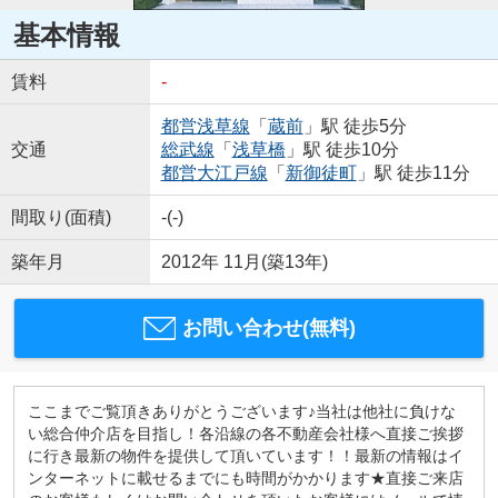
基本情報
賃料
-
都営浅草線
「
蔵前
」駅 徒歩5分
交通
総武線
「
浅草橋
」駅 徒歩10分
都営大江戸線
「
新御徒町
」駅 徒歩11分
間取り(面積)
-(-)
築年月
2012年 11月(築13年)
お問い合わせ(無料)
ここまでご覧頂きありがとうございます♪当社は他社に負けな
い総合仲介店を目指し！各沿線の各不動産会社様へ直接ご挨拶
に行き最新の物件を提供して頂いています！！最新の情報はイ
ンターネットに載せるまでにも時間がかかります★直接ご来店