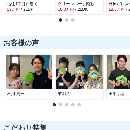
福住1丁目戸建て
グリーンパーク南砂
19
万
円
/ 2LDK
16.8
万
円
/ 2LDK
18.8
万
円
/
お客様の声
石川 貴一
東明弘
田部小雪
こだわり特集