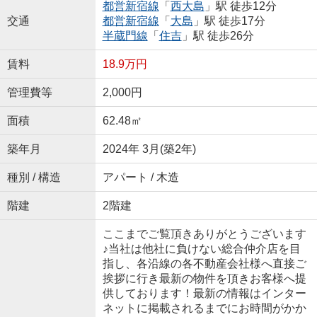
都営新宿線
「
西大島
」駅 徒歩12分
交通
都営新宿線
「
大島
」駅 徒歩17分
半蔵門線
「
住吉
」駅 徒歩26分
賃料
18.9万円
管理費等
2,000円
面積
62.48㎡
築年月
2024年 3月(築2年)
種別 / 構造
アパート / 木造
階建
2階建
ここまでご覧頂きありがとうございます
♪当社は他社に負けない総合仲介店を目
指し、各沿線の各不動産会社様へ直接ご
挨拶に行き最新の物件を頂きお客様へ提
供しております！最新の情報はインター
ネットに掲載されるまでにお時間がかか