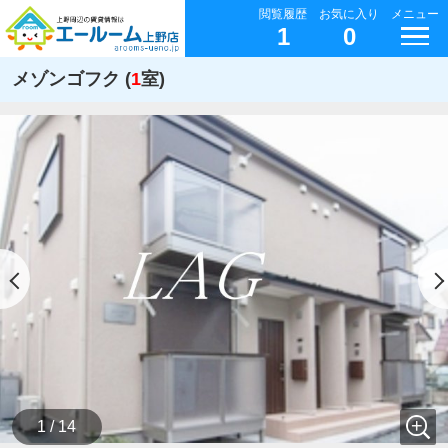
閲覧履歴
お気に入り
メニュー
1
0
メゾンゴフク (
1
室)
1 / 14