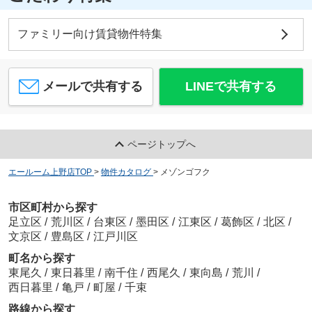
ファミリー向け賃貸物件特集
メールで共有する
LINEで共有する
ページトップへ
エールーム上野店TOP
>
物件カタログ
>
メゾンゴフク
市区町村から探す
足立区
/
荒川区
/
台東区
/
墨田区
/
江東区
/
葛飾区
/
北区
/
文京区
/
豊島区
/
江戸川区
町名から探す
東尾久
/
東日暮里
/
南千住
/
西尾久
/
東向島
/
荒川
/
西日暮里
/
亀戸
/
町屋
/
千束
路線から探す