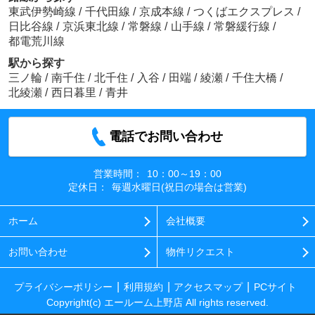
東武伊勢崎線
/
千代田線
/
京成本線
/
つくばエクスプレス
/
日比谷線
/
京浜東北線
/
常磐線
/
山手線
/
常磐緩行線
/
都電荒川線
駅から探す
三ノ輪
/
南千住
/
北千住
/
入谷
/
田端
/
綾瀬
/
千住大橋
/
北綾瀬
/
西日暮里
/
青井
電話でお問い合わせ
営業時間：
10：00～19：00
定休日：
毎週水曜日(祝日の場合は営業)
ホーム
会社概要
お問い合わせ
物件リクエスト
プライバシーポリシー
利用規約
アクセスマップ
PCサイト
Copyright(c) エールーム上野店 All rights reserved.