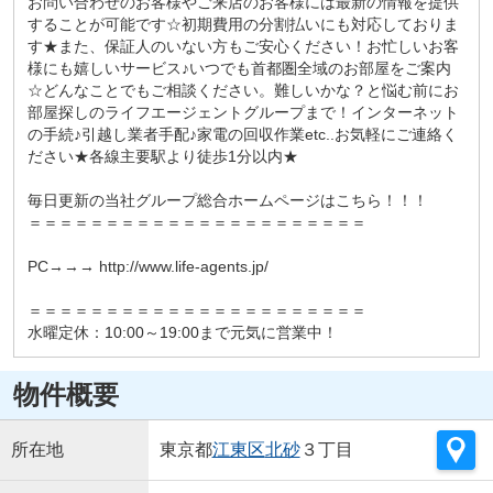
お問い合わせのお客様やご来店のお客様には最新の情報を提供
することが可能です☆初期費用の分割払いにも対応しておりま
す★また、保証人のいない方もご安心ください！お忙しいお客
様にも嬉しいサービス♪いつでも首都圏全域のお部屋をご案内
☆どんなことでもご相談ください。難しいかな？と悩む前にお
部屋探しのライフエージェントグループまで！インターネット
の手続♪引越し業者手配♪家電の回収作業etc..お気軽にご連絡く
ださい★各線主要駅より徒歩1分以内★
毎日更新の当社グループ総合ホームページはこちら！！！
＝＝＝＝＝＝＝＝＝＝＝＝＝＝＝＝＝＝＝＝＝＝
PC→→→ http://www.life-agents.jp/
＝＝＝＝＝＝＝＝＝＝＝＝＝＝＝＝＝＝＝＝＝＝
水曜定休：10:00～19:00まで元気に営業中！
物件概要
所在地
東京都
江東区
北砂
３丁目