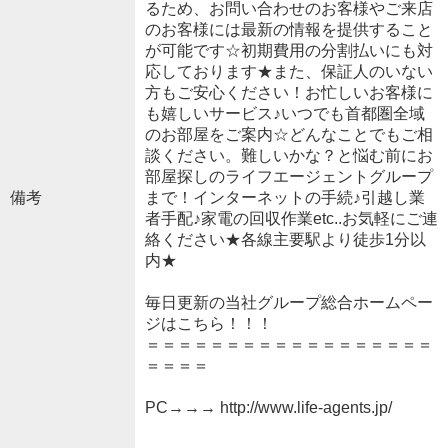
るため、お問い合わせのお客様やご来店
のお客様には最新の情報を提供すること
が可能です☆初期費用の分割払いにも対
応しております★また、保証人のいない
方もご安心ください！お忙しいお客様に
も嬉しいサービス♪いつでも首都圏全域
のお部屋をご案内☆どんなことでもご相
談ください。難しいかな？と悩む前にお
部屋探しのライフエージェントグループ
備考
まで！インターネットの手続♪引越し業
者手配♪家電の回収作業etc..お気軽にご連
絡ください★各線主要駅より徒歩1分以
内★
毎日更新の当社グループ総合ホームペー
ジはこちら！！！
＝＝＝＝＝＝＝＝＝＝＝＝＝＝＝＝＝＝
＝＝＝＝
PC→→→ http://www.life-agents.jp/