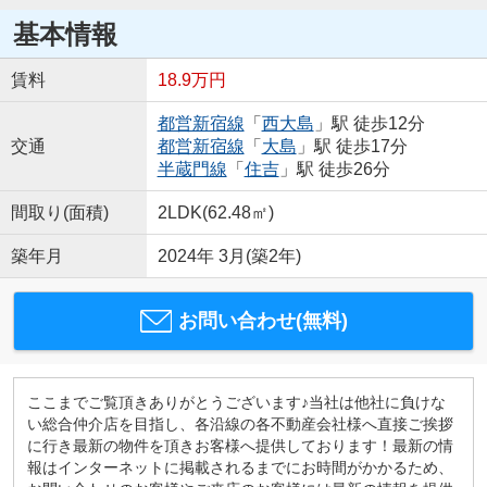
基本情報
賃料
18.9万円
都営新宿線
「
西大島
」駅 徒歩12分
交通
都営新宿線
「
大島
」駅 徒歩17分
半蔵門線
「
住吉
」駅 徒歩26分
間取り(面積)
2LDK(62.48㎡)
築年月
2024年 3月(築2年)
お問い合わせ(無料)
ここまでご覧頂きありがとうございます♪当社は他社に負けな
い総合仲介店を目指し、各沿線の各不動産会社様へ直接ご挨拶
に行き最新の物件を頂きお客様へ提供しております！最新の情
報はインターネットに掲載されるまでにお時間がかかるため、