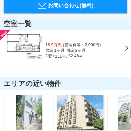
お問い合わせ(無料)
空室一覧
-
18.9万円
(管理費等：2,000円)
1ヶ月
2ヶ月
敷金
礼金
2階
62.48㎡
2LDK
エリアの近い物件