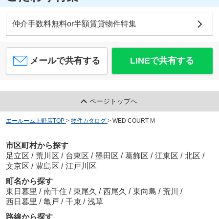
仲介手数料無料or半額賃貸物件特集
メールで共有する
LINEで共有する
ページトップへ
エールーム上野店TOP
>
物件カタログ
>
WED COURT M
市区町村から探す
足立区
/
荒川区
/
台東区
/
墨田区
/
葛飾区
/
江東区
/
北区
/
文京区
/
豊島区
/
江戸川区
町名から探す
東日暮里
/
南千住
/
東尾久
/
西尾久
/
東向島
/
荒川
/
西日暮里
/
亀戸
/
千束
/
浅草
路線から探す