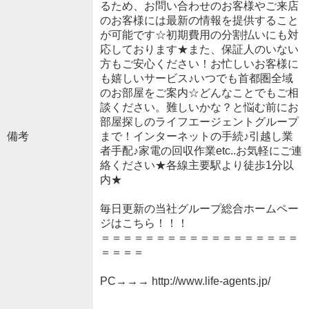
るため、お問い合わせのお客様やご来店
のお客様には最新の情報を提供すること
が可能です☆初期費用の分割払いにも対
応しております★また、保証人のいない
方もご安心ください！お忙しいお客様に
も嬉しいサービス♪いつでも首都圏全域
のお部屋をご案内☆どんなことでもご相
談ください。難しいかな？と悩む前にお
部屋探しのライフエージェントグループ
備考
まで！インターネットの手続♪引越し業
者手配♪家電の回収作業etc..お気軽にご連
絡ください★各線主要駅より徒歩1分以
内★
毎日更新の当社グループ総合ホームペー
ジはこちら！！！
＝＝＝＝＝＝＝＝＝＝＝＝＝＝＝＝＝＝
＝＝＝＝
PC→→→ http://www.life-agents.jp/