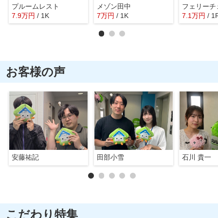
プルームレスト
メゾン田中
フェリーチ
7.9
万
円
/ 1K
7
万
円
/ 1K
7.1
万
円
/ 1
お客様の声
安藤祐記
田部小雪
石川 貴一
こだわり特集