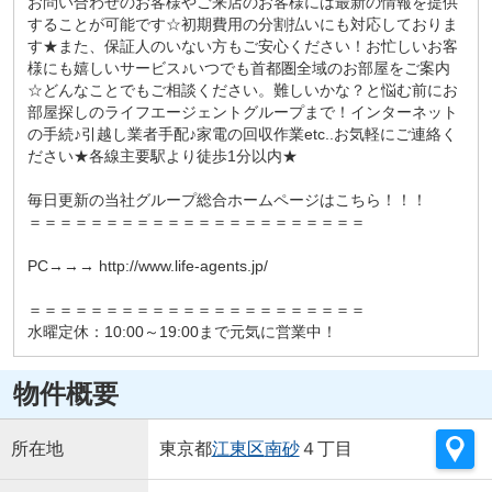
お問い合わせのお客様やご来店のお客様には最新の情報を提供
することが可能です☆初期費用の分割払いにも対応しておりま
す★また、保証人のいない方もご安心ください！お忙しいお客
様にも嬉しいサービス♪いつでも首都圏全域のお部屋をご案内
☆どんなことでもご相談ください。難しいかな？と悩む前にお
部屋探しのライフエージェントグループまで！インターネット
の手続♪引越し業者手配♪家電の回収作業etc..お気軽にご連絡く
ださい★各線主要駅より徒歩1分以内★
毎日更新の当社グループ総合ホームページはこちら！！！
＝＝＝＝＝＝＝＝＝＝＝＝＝＝＝＝＝＝＝＝＝＝
PC→→→ http://www.life-agents.jp/
＝＝＝＝＝＝＝＝＝＝＝＝＝＝＝＝＝＝＝＝＝＝
水曜定休：10:00～19:00まで元気に営業中！
物件概要
所在地
東京都
江東区
南砂
４丁目