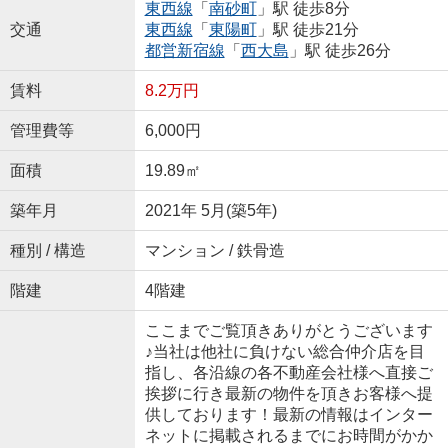
東西線
「
南砂町
」駅 徒歩8分
交通
東西線
「
東陽町
」駅 徒歩21分
都営新宿線
「
西大島
」駅 徒歩26分
賃料
8.2万円
管理費等
6,000円
面積
19.89㎡
築年月
2021年 5月(築5年)
種別 / 構造
マンション / 鉄骨造
階建
4階建
ここまでご覧頂きありがとうございます
♪当社は他社に負けない総合仲介店を目
指し、各沿線の各不動産会社様へ直接ご
挨拶に行き最新の物件を頂きお客様へ提
供しております！最新の情報はインター
ネットに掲載されるまでにお時間がかか