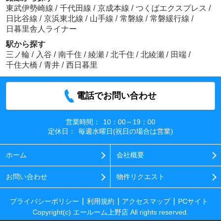
東武伊勢崎線
/
千代田線
/
京成本線
/
つくばエクスプレス
/
日比谷線
/
京浜東北線
/
山手線
/
常磐線
/
常磐緩行線
/
日暮里舎人ライナー
駅から探す
三ノ輪
/
入谷
/
南千住
/
綾瀬
/
北千住
/
北綾瀬
/
田端
/
千住大橋
/
青井
/
西日暮里
電話でお問い合わせ
営業時間：
10：00～19：00
定休日：
毎週水曜日(祝日の場合は営業)
ホーム
会社概要
お問い合わせ
物件リクエスト
プライバシーポリシー
利用規約
アクセスマップ
PCサイト
Copyright(c) エールーム上野店 All rights reserved.