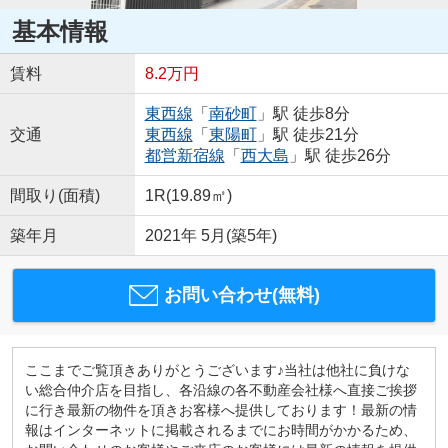
基本情報
賃料
8.2万円
東西線
「
南砂町
」駅 徒歩8分
交通
東西線
「
東陽町
」駅 徒歩21分
都営新宿線
「
西大島
」駅 徒歩26分
間取り(面積)
1R(19.89㎡)
築年月
2021年 5月(築5年)
お問い合わせ(無料)
ここまでご覧頂きありがとうございます♪当社は他社に負けな
い総合仲介店を目指し、各沿線の各不動産会社様へ直接ご挨拶
に行き最新の物件を頂きお客様へ提供しております！最新の情
報はインターネットに掲載されるまでにお時間がかかるため、