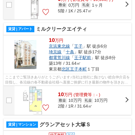
0万円
1ヶ月
敷金
礼金
5階 / 1K / 25.47㎡
ミルクリークエイティ
賃貸 | アパート
10
万円
京浜東北線
「
王子
」駅 徒歩6分
埼京線
「
十条
」駅 徒歩17分
都電荒川線
「
王子駅前
」駅 徒歩8分
築13年 / 31.64㎡
東京都
北区
王子本町
１丁目
ここまでご覧頂きありがとうございます♪当社は他社に負けない総合仲介店を
目指し、各沿線の各不動産会社様へ直接ご挨拶に行き最新の物件を頂きお客
様へ提供しております！最新の情報は...
10
万
円
(管理費等：- )
10万円
10万円
敷金
礼金
2階 / 1R / 31.64㎡
グランアセット大塚Ｓ
賃貸 | マンション
仲手無料
礼0