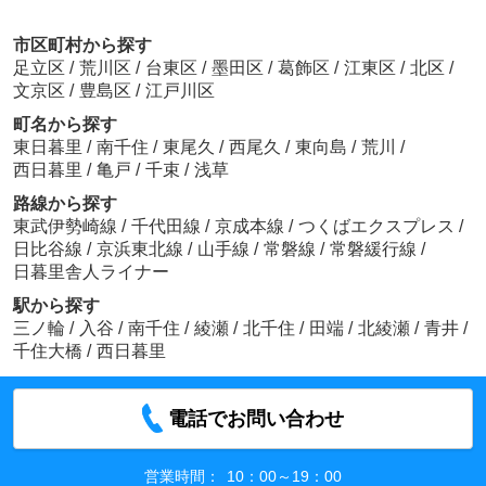
市区町村から探す
足立区
/
荒川区
/
台東区
/
墨田区
/
葛飾区
/
江東区
/
北区
/
文京区
/
豊島区
/
江戸川区
町名から探す
東日暮里
/
南千住
/
東尾久
/
西尾久
/
東向島
/
荒川
/
西日暮里
/
亀戸
/
千束
/
浅草
路線から探す
東武伊勢崎線
/
千代田線
/
京成本線
/
つくばエクスプレス
/
日比谷線
/
京浜東北線
/
山手線
/
常磐線
/
常磐緩行線
/
日暮里舎人ライナー
駅から探す
三ノ輪
/
入谷
/
南千住
/
綾瀬
/
北千住
/
田端
/
北綾瀬
/
青井
/
千住大橋
/
西日暮里
電話でお問い合わせ
営業時間：
10：00～19：00