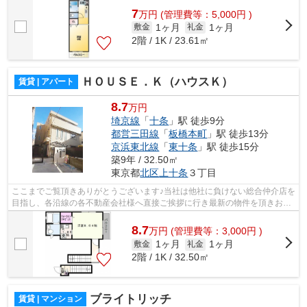
7
万
円
(管理費等：5,000円 )
1ヶ月
1ヶ月
敷金
礼金
2階 / 1K / 23.61㎡
ＨＯＵＳＥ．Ｋ（ハウスＫ）
賃貸 | アパート
8.7
万円
埼京線
「
十条
」駅 徒歩9分
都営三田線
「
板橋本町
」駅 徒歩13分
京浜東北線
「
東十条
」駅 徒歩15分
築9年 / 32.50㎡
東京都
北区
上十条
３丁目
ここまでご覧頂きありがとうございます♪当社は他社に負けない総合仲介店を
目指し、各沿線の各不動産会社様へ直接ご挨拶に行き最新の物件を頂きお客
様へ提供しております！最新の情報は...
8.7
万
円
(管理費等：3,000円 )
1ヶ月
1ヶ月
敷金
礼金
2階 / 1K / 32.50㎡
ブライトリッチ
賃貸 | マンション