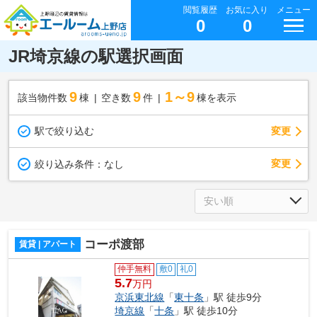
閲覧履歴
お気に入り
メニュー
0
0
JR埼京線の駅選択画面
9
9
1～9
該当物件数
棟
空き数
件
棟を表示
駅で絞り込む
変更
変更
絞り込み条件：
なし
コーポ渡部
賃貸 | アパート
仲手無料
敷0
礼0
5.7
万円
京浜東北線
「
東十条
」駅 徒歩9分
埼京線
「
十条
」駅 徒歩10分