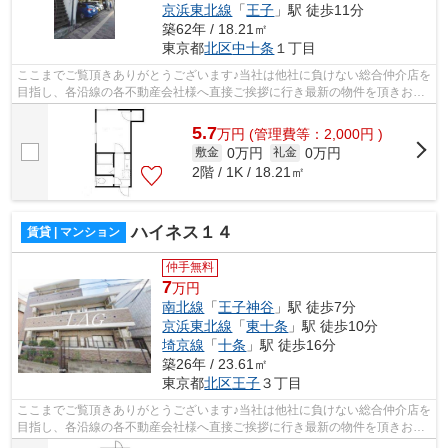
京浜東北線
「
王子
」駅 徒歩11分
築62年 / 18.21㎡
東京都
北区
中十条
１丁目
ここまでご覧頂きありがとうございます♪当社は他社に負けない総合仲介店を
目指し、各沿線の各不動産会社様へ直接ご挨拶に行き最新の物件を頂きお客
様へ提供しております！最新の情報は...
5.7
万
円
(管理費等：2,000円 )
0万円
0万円
敷金
礼金
2階 / 1K / 18.21㎡
ハイネス１４
賃貸 | マンション
仲手無料
7
万円
南北線
「
王子神谷
」駅 徒歩7分
京浜東北線
「
東十条
」駅 徒歩10分
埼京線
「
十条
」駅 徒歩16分
築26年 / 23.61㎡
東京都
北区
王子
３丁目
ここまでご覧頂きありがとうございます♪当社は他社に負けない総合仲介店を
目指し、各沿線の各不動産会社様へ直接ご挨拶に行き最新の物件を頂きお客
様へ提供しております！最新の情報は...