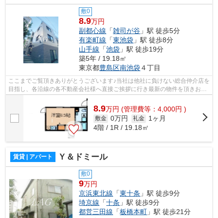
敷0
8.9
万円
副都心線
「
雑司が谷
」駅 徒歩5分
有楽町線
「
東池袋
」駅 徒歩8分
山手線
「
池袋
」駅 徒歩19分
築5年 / 19.18㎡
東京都
豊島区
南池袋
４丁目
ここまでご覧頂きありがとうございます♪当社は他社に負けない総合仲介店を
目指し、各沿線の各不動産会社様へ直接ご挨拶に行き最新の物件を頂きお客
様へ提供しております！最新の情報は...
8.9
万
円
(管理費等：4,000円 )
0万円
1ヶ月
敷金
礼金
4階 / 1R / 19.18㎡
Ｙ＆ドミール
賃貸 | アパート
敷0
9
万円
京浜東北線
「
東十条
」駅 徒歩9分
埼京線
「
十条
」駅 徒歩9分
都営三田線
「
板橋本町
」駅 徒歩21分