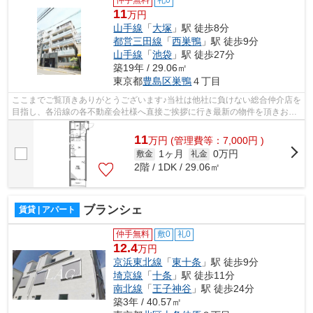
11
万円
山手線
「
大塚
」駅 徒歩8分
都営三田線
「
西巣鴨
」駅 徒歩9分
山手線
「
池袋
」駅 徒歩27分
築19年 / 29.06㎡
東京都
豊島区
巣鴨
４丁目
ここまでご覧頂きありがとうございます♪当社は他社に負けない総合仲介店を
目指し、各沿線の各不動産会社様へ直接ご挨拶に行き最新の物件を頂きお客
様へ提供しております！最新の情報は...
11
万
円
(管理費等：7,000円 )
1ヶ月
0万円
敷金
礼金
2階 / 1DK / 29.06㎡
ブランシェ
賃貸 | アパート
仲手無料
敷0
礼0
12.4
万円
京浜東北線
「
東十条
」駅 徒歩9分
埼京線
「
十条
」駅 徒歩11分
南北線
「
王子神谷
」駅 徒歩24分
築3年 / 40.57㎡