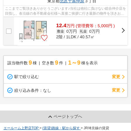
東京都
北区
十条仲原
３丁目
ここまでご覧頂きありがとうございます♪当社は他社に負けない総合仲介店を
目指し、各沿線の各不動産会社様へ直接ご挨拶に行き最新の物件を頂きお客
様へ提供しております！最新の情報は...
12.4
万
円
(管理費等：5,000円 )
0万円
0万円
敷金
礼金
2階 / 1LDK / 40.57㎡
9
9
1～9
該当物件数
棟
空き数
件
棟を表示
駅で絞り込む
変更
変更
絞り込み条件：
なし
ページトップへ
エールーム上野店TOP
>
(賃貸)路線・駅から探す
>
JR埼京線の賃貸