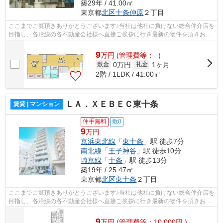
築29年 / 41.00㎡
東京都
北区
十条仲原
２丁目
ここまでご覧頂きありがとうございます♪当社は他社に負けない総合仲介店を
目指し、各沿線の各不動産会社様へ直接ご挨拶に行き最新の物件を頂きお客
様へ提供しております！最新の情報は...
9
万
円
(管理費等：- )
0万円
1ヶ月
敷金
礼金
2階 / 1LDK / 41.00㎡
ＬＡ．ＸＥＢＥＣ東十条
賃貸 | マンション
仲手無料
敷0
9
万円
京浜東北線
「
東十条
」駅 徒歩7分
南北線
「
王子神谷
」駅 徒歩10分
埼京線
「
十条
」駅 徒歩13分
築19年 / 25.47㎡
東京都
北区
東十条
２丁目
ここまでご覧頂きありがとうございます♪当社は他社に負けない総合仲介店を
目指し、各沿線の各不動産会社様へ直接ご挨拶に行き最新の物件を頂きお客
様へ提供しております！最新の情報は...
9
万
円
(管理費等：10,000円 )