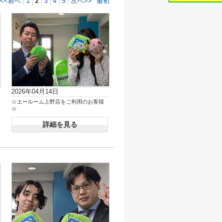
<<前へ
1
2
3
4
5
次へ>>
最初
2026年04月14日
☆エールーム上野店をご利用のお客様
☆
詳細を見る