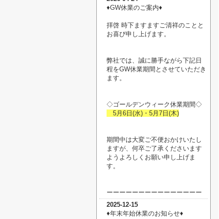
♦︎GW休業のご案内♦︎
拝啓 時下ますますご清祥のことと
お喜び申し上げます。
弊社では、誠に勝手ながら下記日
程をGW休業期間とさせていただき
ます。
◇ゴールデンウィーク休業期間◇
5月6日(水)・5月7日(木)
期間中は大変ご不便おかけいたし
ますが、何卒ご了承くださいます
ようよろしくお願い申し上げま
す。
ーーーーーーーーーーーーーーー
2025-12-15
♦︎年末年始休業のお知らせ♦︎