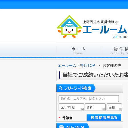
エールーム上野店TOP
>
お客様の声
当社でご成約いただいたお
エリア| 駅
賃料
面積
-
件該当