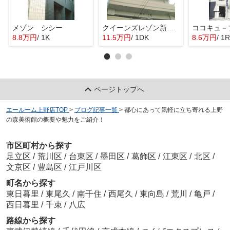
メゾン シシー
クイーンズレゾン新御徒町
8.8万円
/ 1K
11.5万円
/ 1DK
8.6万円
/ 1R
ページトップへ
エールーム上野店TOP
>
ブログ記事一覧
>
都心にあって気軽に立ち寄れる上野
の森美術館の概要や魅力をご紹介！
市区町村から探す
足立区
/
荒川区
/
台東区
/
墨田区
/
葛飾区
/
江東区
/
北区
/
文京区
/
豊島区
/
江戸川区
町名から探す
東日暮里
/
東尾久
/
南千住
/
西尾久
/
東向島
/
荒川
/
亀戸
/
西日暮里
/
千束
/
八広
路線から探す