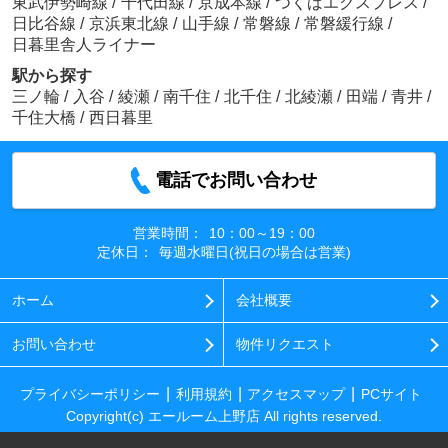
東武伊勢崎線
/
千代田線
/
京成本線
/
つくばエクスプレス
/
日比谷線
/
京浜東北線
/
山手線
/
常磐線
/
常磐緩行線
/
日暮里舎人ライナー
駅から探す
三ノ輪
/
入谷
/
綾瀬
/
南千住
/
北千住
/
北綾瀬
/
田端
/
青井
/
千住大橋
/
西日暮里
電話でお問い合わせ
営業時間：
10：00～19：00
定休日：
毎週水曜日(祝日の場合は営業)
ホーム
会社概要
お問い合わせ
物件リクエスト
プライバシーポリシー
利用規約
アクセスマップ
PCサイト
Copyright(c) エールーム上野店 All rights reserved.