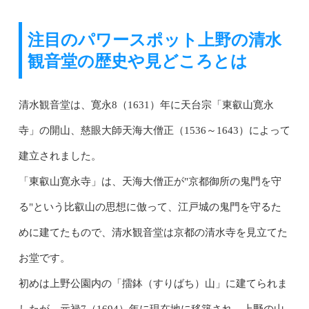
注目のパワースポット上野の清水
観音堂の歴史や見どころとは
清水観音堂は、寛永8（1631）年に天台宗「東叡山寛永
寺」の開山、慈眼大師天海大僧正（1536～1643）によって
建立されました。
「東叡山寛永寺」は、天海大僧正が"京都御所の鬼門を守
る"という比叡山の思想に倣って、江戸城の鬼門を守るた
めに建てたもので、清水観音堂は京都の清水寺を見立てた
お堂です。
初めは上野公園内の「擂鉢（すりばち）山」に建てられま
したが、元禄7（1694）年に現在地に移築され、上野の山