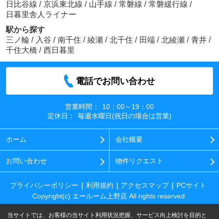
日比谷線
/
京浜東北線
/
山手線
/
常磐線
/
常磐緩行線
/
日暮里舎人ライナー
駅から探す
三ノ輪
/
入谷
/
南千住
/
綾瀬
/
北千住
/
田端
/
北綾瀬
/
青井
/
千住大橋
/
西日暮里
電話でお問い合わせ
営業時間：
10：00～19：00
定休日：
毎週水曜日(祝日の場合は営業)
ホーム
会社概要
お問い合わせ
物件リクエスト
プライバシーポリシー
利用規約
アクセスマップ
PCサイト
Copyright(c) エールーム上野店 All rights reserved.
当サイトでは、お客様の当サイト利用状況把握、サービス向上検討を目的と