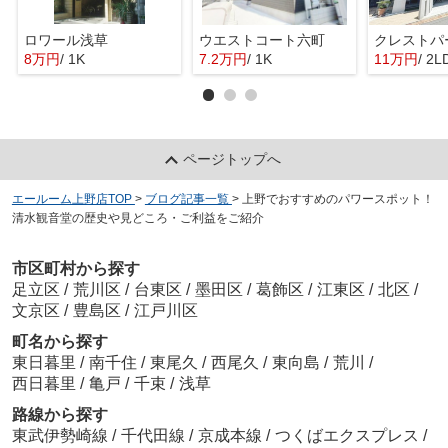
ロワール浅草
ウエストコート六町
8万円
/ 1K
7.2万円
/ 1K
11万円
/ 2L
ページトップへ
エールーム上野店TOP
>
ブログ記事一覧
>
上野でおすすめのパワースポット！
清水観音堂の歴史や見どころ・ご利益をご紹介
市区町村から探す
足立区
/
荒川区
/
台東区
/
墨田区
/
葛飾区
/
江東区
/
北区
/
文京区
/
豊島区
/
江戸川区
町名から探す
東日暮里
/
南千住
/
東尾久
/
西尾久
/
東向島
/
荒川
/
西日暮里
/
亀戸
/
千束
/
浅草
路線から探す
東武伊勢崎線
/
千代田線
/
京成本線
/
つくばエクスプレス
/